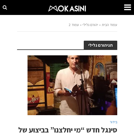
עמוד הבית
»
יהורם גלילי
»
עמוד 2
תגיהורם גלילי
בידור
סינגל חדש “מי יחלצנו” בביצוע של