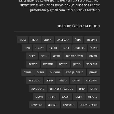
זכויות בצילומים המגיעים למערכת. אם זיהיתם בפרסומנו צילום
אשר יש לכם זכויות בו, אתם רשאים לפנות אלינו ולבקש לחדול
מהשימוש באמצעות מייל :
prmokasini@gmail.com
התגיות הכי פופולריות באתר
lifestyle
אוכל
אוכל בריא
אופנה
איפור
ביגוד
בישול
בני נוער
בתים
גולברי
דיאטה
חיות
טבעות
טיולי משפחות
טרויה
יגואר
ילדים
לנד רובר
מוזאון
מוזיקה
מטבחים
מכירות
משחק
משחקי קופסא
מתכונים
נעלים
סטייל
סטימצקי
סיורים
ספארי
עיצוב
עיצוב בית
פורים
פנים
פסטיבל דרום אדום
קוסמטיקה
קוסקוס
ריהוט
רכבים
תיירות
תיקים
תכשיטי יוקרה
תכשיטים
תערוכה
תפריטים