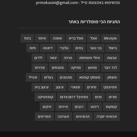
מהשימוש באמצעות מייל :
prmokasini@gmail.com
התגיות הכי פופולריות באתר
lifestyle
אוכל
אוכל בריא
אופנה
איפור
ביגוד
בישול
בני נוער
בתים
גולברי
דיאטה
חיות
טבעות
טיולי משפחות
טרויה
יגואר
ילדים
לנד רובר
מוזאון
מוזיקה
מטבחים
מכירות
משחק
משחקי קופסא
מתכונים
נעלים
סטייל
סטימצקי
סיורים
ספארי
עיצוב
עיצוב בית
פורים
פנים
פסטיבל דרום אדום
קוסמטיקה
קוסקוס
ריהוט
רכבים
תיירות
תיקים
תכשיטי יוקרה
תכשיטים
תערוכה
תפריטים