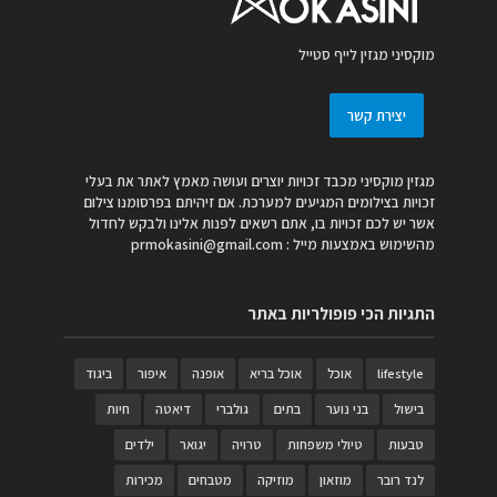
מוקסיני מגזין לייף סטייל
יצירת קשר
מגזין מוקסיני מכבד זכויות יוצרים ועושה מאמץ לאתר את בעלי
זכויות בצילומים המגיעים למערכת. אם זיהיתם בפרסומנו צילום
אשר יש לכם זכויות בו, אתם רשאים לפנות אלינו ולבקש לחדול
מהשימוש באמצעות מייל :
prmokasini@gmail.com
התגיות הכי פופולריות באתר
lifestyle
אוכל
אוכל בריא
אופנה
איפור
ביגוד
בישול
בני נוער
בתים
גולברי
דיאטה
חיות
טבעות
טיולי משפחות
טרויה
יגואר
ילדים
לנד רובר
מוזאון
מוזיקה
מטבחים
מכירות