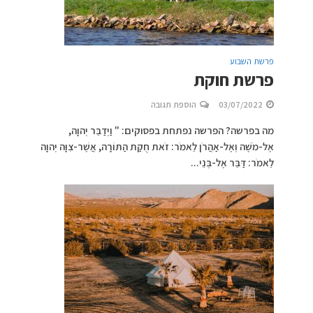
פרשת השבוע
פרשת חוקת
03/07/2022
הוספת תגובה
מה בפרשה? הפרשה נפתחת בפסוקים: " וַיְדַבֵּר יְהוָה,
אֶל-מֹשֶׁה וְאֶל-אַהֲרֹן לֵאמֹר: זֹאת חֻקַּת הַתּוֹרָה, אֲשֶׁר-צִוָּה יְהוָה
לֵאמֹר: דַּבֵּר אֶל-בְּנֵי...