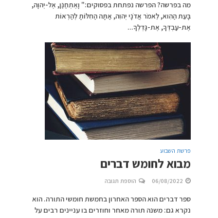
מה בפרשה? הפרשה נפתחת בפסוקים:" וָאֶתְחַנַּן, אֶל-יְהוָה,
בָּעֵת הַהִוא, לֵאמֹר אֲדֹנָי יְהוִה, אַתָּה הַחִלּוֹתָ לְהַרְאוֹת
אֶת-עַבְדְּךָ, אֶת-גָּדְלְךָ...
פרשת השבוע
מבוא לחומש דברים
06/08/2022
הוספת תגובה
ספר דברים הוא הספר האחרון בחמשת חומשי התורה. הוא
נקרא גם: משנה תורה מאחר וחוזרים בו עניינים רבים על