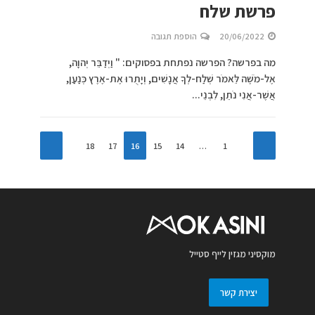
פרשת שלח
20/06/2022
הוספת תגובה
מה בפרשה? הפרשה נפתחת בפסוקים: " וַיְדַבֵּר יְהוָה,
אֶל-מֹשֶׁה לֵּאמֹר שְׁלַח-לְךָ אֲנָשִׁים, וְיָתֻרוּ אֶת-אֶרֶץ כְּנַעַן,
אֲשֶׁר-אֲנִי נֹתֵן, לִבְנֵי...
18
17
16
15
14
…
1
מוקסיני מגזין לייף סטייל
יצירת קשר