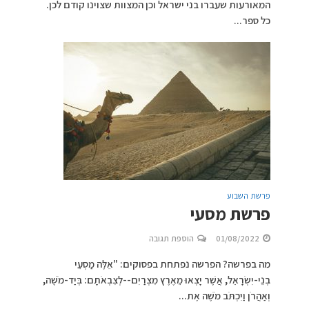
המאורעות שעברו בני ישראל וכן המצוות שצוינו קודם לכן.
כל ספר...
פרשת השבוע
פרשת מסעי
01/08/2022
הוספת תגובה
מה בפרשה? הפרשה נפתחת בפסוקים: "אֵלֶּה מַסְעֵי
בְנֵי-יִשְׂרָאֵל, אֲשֶׁר יָצְאוּ מֵאֶרֶץ מִצְרַיִם--לְצִבְאֹתָם: בְּיַד-מֹשֶׁה,
וְאַהֲרֹן וַיִּכְתֹּב מֹשֶׁה אֶת...