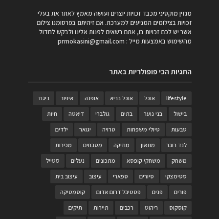
מגזין מוקסיני מכבד זכויות יוצרים ועושה מאמץ לאתר את בעלי
זכויות בצילומים המגיעים למערכת. אם זיהיתם בפרסומנו צילום
אשר יש לכם זכויות בו, אתם רשאים לפנות אלינו ולבקש לחדול
מהשימוש באמצעות מייל :
prmokasini@gmail.com
התגיות הכי פופולריות באתר
lifestyle
אוכל
אוכל בריא
אופנה
איפור
ביגוד
בישול
בני נוער
בתים
גולברי
דיאטה
חיות
טבעות
טיולי משפחות
טרויה
יגואר
ילדים
לנד רובר
מוזאון
מוזיקה
מטבחים
מכירות
משחק
משחקי קופסא
מתכונים
נעלים
סטייל
סטימצקי
סיורים
ספארי
עיצוב
עיצוב בית
פורים
פנים
פסטיבל דרום אדום
קוסמטיקה
קוסקוס
ריהוט
רכבים
תיירות
תיקים