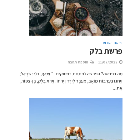
פרשת השבוע
פרשת בלק
11/07/2022
הוספת תגובה
מה בפרשה? הפרשה נפתחת בפסוקים: " וַיִּסְעוּ, בְּנֵי יִשְׂרָאֵל;
וַיַּחֲנוּ בְּעַרְבוֹת מוֹאָב, מֵעֵבֶר לְיַרְדֵּן יְרֵחוֹ. וַיַּרְא בָּלָק, בֶּן-צִפּוֹר,
אֵת...