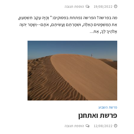
19/08/2022
הוספת תגובה
מה בפרשה? הפרשה נפתחת בפסוקים:" וְהָיָה עֵקֶב תִּשְׁמְעוּן,
אֵת הַמִּשְׁפָּטִים הָאֵלֶּה, וּשְׁמַרְתֶּם וַעֲשִׂיתֶם, אֹתָם--וְשָׁמַר יְהוָה
אֱלֹהֶיךָ לְךָ, אֶת...
פרשת השבוע
פרשת ואתחנן
12/08/2022
הוספת תגובה