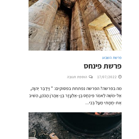
פרשת השבוע
פרשת פינחס
17/07/2022
הוספת תגובה
מה בפרשה? הפרשה נפתחת בפסוקים: " וַיְדַבֵּר יְהוָה,
אֶל-מֹשֶׁה לֵּאמֹר פִּינְחָס בֶּן-אֶלְעָזָר בֶּן-אַהֲרֹן הַכֹּהֵן, הֵשִׁיב
אֶת-חֲמָתִי מֵעַל בְּנֵי...