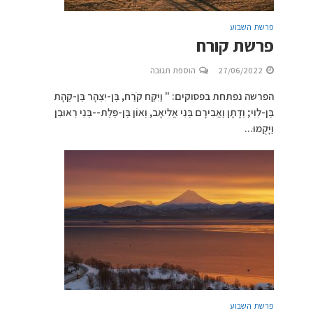
פרשת השבוע
פרשת קורח
27/06/2022
הוספת תגובה
הפרשה נפתחת בפסוקים: " וַיִּקַּח קֹרַח, בֶּן-יִצְהָר בֶּן-קְהָת
בֶּן-לֵוִי; וְדָתָן וַאֲבִירָם בְּנֵי אֱלִיאָב, וְאוֹן בֶּן-פֶּלֶת--בְּנֵי רְאוּבֵן
וַיָּקֻמוּ...
פרשת השבוע