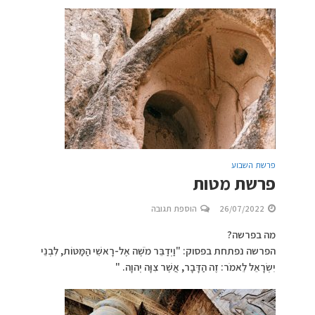
פרשת השבוע
פרשת מטות
26/07/2022
הוספת תגובה
מה בפרשה?
הפרשה נפתחת בפסוק: "וַיְדַבֵּר מֹשֶׁה אֶל-רָאשֵׁי הַמַּטּוֹת, לִבְנֵי
יִשְׂרָאֵל לֵאמֹר: זֶה הַדָּבָר, אֲשֶׁר צִוָּה יְהוָה. "