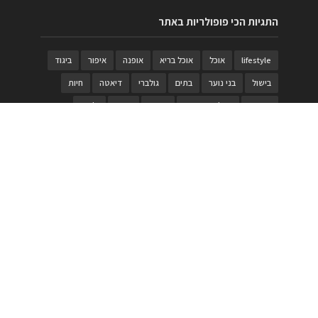
התגיות הכי פופולריות באתר
lifestyle
אוכל
אוכל בריא
אופנה
איפור
ביגוד
בישול
בני נוער
בתים
גולברי
דיאטה
חיות
טבעות
טיולי משפחות
טרויה
יגואר
ילדים
לנד רובר
מוזאון
מוזיקה
מטבחים
מכירות
משחק
משחקי קופסא
מתכונים
נעלים
סטייל
סטימצקי
סיורים
ספארי
עיצוב
עיצוב בית
פורים
פנים
פסטיבל דרום אדום
קוסמטיקה
קוסקוס
ריהוט
רכבים
תיירות
תיקים
תכשיטי יוקרה
תכשיטים
תערוכה
תפריטים
בניית האתר
https://www.PRonline.co.il/