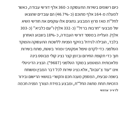
כיום רשומים בשירות התעסוקה כ-360 אלף דורשי עבודה, כאשר
למעלה מ-164 אלף מתוכם (כ-46.7%) הם עובדים שהוצאו
לחל”ת מאז פרוץ המבצע. נתונים אלו עוקפים את חודשי השיא
של מבצעי “חרבות ברזל” (כ-332 אלף) ו”עם כלביא” (כ-303
אלף). העלייה במספר דורשי העבודה, כ-18% בשבוע האחרון
בלבד, הובילה לגידול בהיקף הפניות ללשכות התעסוקה והמוקד
הטלפוני. כדי לקדם טיפול אפקטיבי ומהיר בשטח, פותח בשירות
תוך כדי תקופת החירום ובזמן קצר נציג קולי מבוסס בינה
מלאכותית המוטמע במוקד הטלפוני (9687*). הנציג הדיגיטלי
אינו “עוד צ’טבוט”, אלא נציג שירות לכל דבר המבין ומשוחח
בשפה טבעית, המספק מענה חכם והקשרי בנושאי הרישום ובירור
הזכויות תחת מתווה החל”ת, ומבצע במידת הצורך הפניה חכמה
לנציג אנושי.