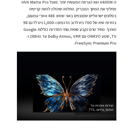
ה-A400M הוא הגרסה המעשית יותר. פאנל HVA Matte Pro
מחליף את המסך המבריק החלפה שיכולה להיות קריטית
בסלונים ישראליים שמוצפים באור שמש. 488 אזורי עמעום,
בהירות שיא של 700 ניט לרוב הדגמים ו-1,000 ניט לדגם 98
האינץ’. מחיר טרם נקבע סופית.שתי הסדרות כוללות Google
TV, שמע ONKYO עם Dolby Atmos, VRR עד 288Hz ו-
FreeSync Premium Pro.
יצירות אמנות על
המסך,צילום: TCL