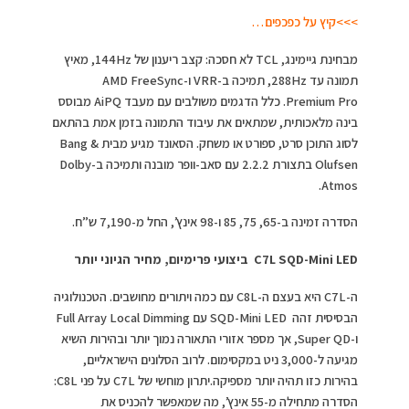
>>>קיץ על כפכפים…
מבחינת גיימינג, TCL לא חסכה: קצב ריענון של 144Hz, מאיץ
תמונה עד 288Hz, תמיכה ב-VRR ו-AMD FreeSync
Premium Pro. כלל הדגמים משולבים עם מעבד AiPQ מבוסס
בינה מלאכותית, שמתאים את עיבוד התמונה בזמן אמת בהתאם
לסוג התוכן סרט, ספורט או משחק. הסאונד מגיע מבית Bang &
Olufsen בתצורת 2.2.2 עם סאב-וופר מובנה ותמיכה ב-Dolby
Atmos.
הסדרה זמינה ב-65, 75, 85 ו-98 אינץ’, החל מ-7,190 ש”ח.
C7L SQD-Mini LED ביצועי פרימיום, מחיר הגיוני יותר
ה-C7L היא בעצם ה-C8L עם כמה ויתורים מחושבים. הטכנולוגיה
הבסיסית זהה SQD-Mini LED עם Full Array Local Dimming
ו-Super QD, אך מספר אזורי התאורה נמוך יותר ובהירות השיא
מגיעה ל-3,000 ניט במקסימום. לרוב הסלונים הישראליים,
בהירות כזו תהיה יותר מספיקה.יתרון מוחשי של C7L על פני C8L:
הסדרה מתחילה מ-55 אינץ’, מה שמאפשר להכניס את