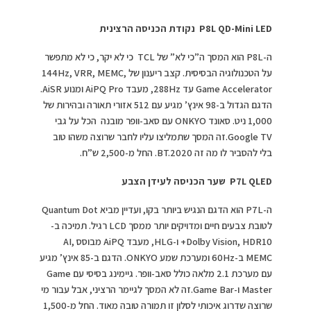
P8L QD-Mini LED נקודת הכניסה הרצינית
ה-P8L הוא המסך ה”כי לא” של TCL כי לא יקר, כי לא מתפשר
על הטכנולוגיה הבסיסית. קצב ריענון של 144Hz, VRR, MEMC,
Game Accelerator עד 288Hz, מעבד AiPQ Pro ומנוע AiSR.
הדגם הגדול ב-98 אינץ’ מגיע עם 512 אזורי תאורה ובהירות של
1,000 ניט. סאונד ONKYO עם סאב-וופר מובנה הכל על גבי
Google TV.זה המסך שתמליצו עליו לחבר שרוצה משהו טוב
בלי להסביר לו מה זה BT.2020. החל מ-2,500 ש”ח.
P7L QLED שער הכניסה לעידן הצבע
ה-P7L הוא הדגם הנגיש ביותר בקו, ועדיין מביא Quantum Dot
לטובת צבעים חיים ומדויקים יותר ממסך LCD רגיל. תמיכה ב-
Dolby Vision, HDR10+ ו-HLG, מעבד AiPQ מבוסס AI,
MEMC ב-60Hz ומערכת שמע ONKYO. הדגם ב-85 אינץ’ מגיע
עם מערכת 2.1 מלאה כולל סאב-וופר. גיימינג בסיסי עם Game
Master ו-Game Bar.זה לא המסך לגיימר הרציני, אבל עבור מי
שרוצה שדרוג איכותי לסלון זו תמורה טובה מאוד. החל מ-1,500