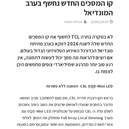
קו המסכים החדש נחשף בערב
המונדיאל
13/06/2026
הנהלת האתר
לא במקרה בחרה TCL לחשוף את קו המסכים
החדש שלה לשנת 2026 דווקא בערב פתיחת
מונדיאל הכדורגל האירוע הטלוויזיוני הגדול בעולם.
אם רוצים להראות מה מסך יכול לעשות לתמונה, אין
רגע טוב יותר מהרגע שמיליארדי צופים מחפשים היכן
לצפות בו.
C8L SQD-Mini LED הפסגה ללא פשרות
בראש הקו ניצבת סדרת C8L, ואין טעם להסתובב סביב הנושא:
מדובר במסכים שנועדו לאנשים שרוצים את הטוב ביותר ומוכנים
לשלם עליו. ה-C8L מבוסס על טכנולוגיית SQD-Mini LED עם
מערך Full Array Local Dimming שמחלק את המסך לאלפי
אזורי תאורה נפרדים, המשמעות היא שחור עמוק ופרטים בסצנות