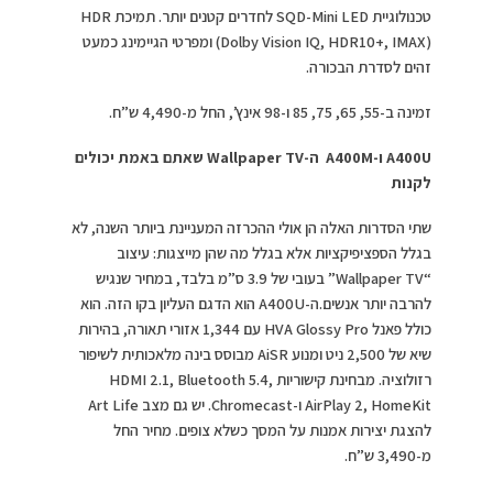
טכנולוגיית SQD-Mini LED לחדרים קטנים יותר. תמיכת HDR
(Dolby Vision IQ, HDR10+, IMAX) ומפרטי הגיימינג כמעט
זהים לסדרת הבכורה.
זמינה ב-55, 65, 75, 85 ו-98 אינץ’, החל מ-4,490 ש”ח.
A400U ו-A400M ה-Wallpaper TV שאתם באמת יכולים
לקנות
שתי הסדרות האלה הן אולי ההכרזה המעניינת ביותר השנה, לא
בגלל הספציפיקציות אלא בגלל מה שהן מייצגות: עיצוב
“Wallpaper TV” בעובי של 3.9 ס”מ בלבד, במחיר שנגיש
להרבה יותר אנשים.ה-A400U הוא הדגם העליון בקו הזה. הוא
כולל פאנל HVA Glossy Pro עם 1,344 אזורי תאורה, בהירות
שיא של 2,500 ניט ומנוע AiSR מבוסס בינה מלאכותית לשיפור
רזולוציה. מבחינת קישוריות HDMI 2.1, Bluetooth 5.4,
AirPlay 2, HomeKit ו-Chromecast. יש גם מצב Art Life
להצגת יצירות אמנות על המסך כשלא צופים. מחיר החל
מ-3,490 ש”ח.