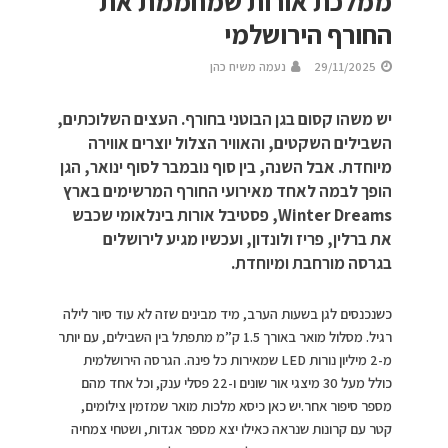
ממלכת אורות שמחממת את
החורף הירושלמי
29/11/2025
נעמה משיח כהן
יש משהו קסום בגן הבוטני בחורף. העצים השלוכתים,
השבילים השקטים, והאוויר הצלול יוצרים אווירה
מיוחדת. אבל השנה, בין סוף נובמבר לסוף ינואר, הגן
הופך לבמה לאחד מאירועי החורף המרשימים בארץ
Winter Dreams, פסטיבל אורות בינלאומי שכבש
את ברלין, פריז ולונדון, ועכשיו מגיע לירושלים
בגרסה מורחבת ומיוחדת.
כשנכנסים לגן בשעות הערב, מיד מבינים שזה לא עוד סיור לילה
רגיל. מסלול מואר באורך 1.5 ק”מ מתפתל בין השבילים, עם יותר
מ-2 מיליון נורות LED שמאירות כל פינה. הגרסה הירושלמית
כולל מעל 30 מיצגי אור שונים ו-22 פסלי ענק, וכל אחד מהם
מספר סיפור אחר.יש כאן כיסא מלכות מואר שמזמין צילומים,
קטר עם קרונות שנראה כאילו יצא מספר אגדות, ושטחי צמחיה