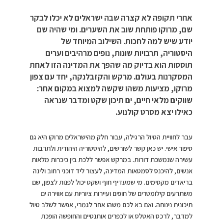
אחרי תקופה לא קצרה שבה ישראלים לא יכלו לבקר
שם, מרוקו פותחת שוב את השערים. ומי שהיה שם
יודע שיש למה לחכות. השילוב המיוחד של
היסטוריה, תרבויות שונות, נופים מרהיבים וערים
תוססות הוא בדיוק מה שהפך את המדינה הזו לאחת
המסקרנות בעולם. מרקש והקזבלנקה, יחד עם צפון
מרוקו, מציעות משהו שקשה למצוא במקום אחר:
שווקים מלאי חיים, ים תיכון שקט ומדבר שנראה
כאילו יצא מסרט קולנוע.
עבר לחוויית הטיול הרגילה, עבור חלק מהישראלים מרוקו היא גם
סיפור אישי. יש כאן קשר לשורשים, להיסטוריה היהודית ולתרבות
עשירה שנמשכת דורות. במרקש אפשר ללכת בין כיכרות מלאות
אנשים, להיכנס לסמטאות המדינה, לעצור ליד דוכני רחוב ולינה
בריאדים מקסימים. מי שמעדיף חוף ושקט יכול לפנות לצפון, שם
משתרעים קילומטרים של חופים ועיירות ציוריות עם אווירה ים
תיכונית נינוחה. ואם בא לכם משהו אחר לגמרי, אפשר לשלב טיול
למדבר, לרכס האטלס או לכפרים אותנטיים והחופשה הופכת