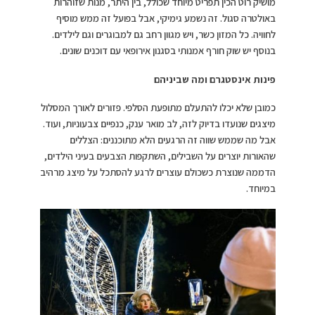
מושיק רוט הכין תפריט מיוחד שכולל, בין היתר, מנות שזוהרות
באולטרה סגול. זה נשמע גימיקי, אבל בפועל זה ממש מוסיף
לחוויה. כל המזון כשר, ויש מגוון רחב גם למבוגרים וגם לילדים.
בנוסף יש שוק חורף אמנותי בסגנון אירופאי עם דוכנים שונים.
פינות אינסטגרם ומה שביניהם
כמובן שלא יכלו להתעלם מתופעת הסלפי. פזורים לאורך המסלול
מיצגים שנועדו בדיוק לזה, לב מואר ענק, כנפיים צבעוניות, ועוד.
אבל מה שממש שווה זה הרגעים הלא מתוכננים: הצללים
שהאורות יוצרים על השבילים, השתקפות הצבעים בעיני הילדים,
הדממה שנוצרת כשכולם עוצרים לרגע להסתכל על מיצג מרהיב
במיוחד.