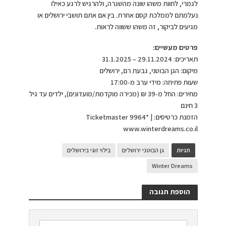
לגמרי, לחוות משהו שונה מהשגרה, ולהרגיש לרגע כאילו
נעלמתם לממלכת קסם אחרת. בין אם אתם תושבי ירושלים או
מגיעים לביקור, זה משהו ששווה לראות.
פרטים מעשיים:
תאריכים: 29.11.2024 – 31.1.2025
מיקום: הגן הבוטני, גבעת רם, ירושלים
שעות פתיחה: מידי ערב מ-17:00
מחירים: החל מ-39 ₪ (מכירה מוקדמת/מועדונים), ילדים עד גיל
3 חינם
הזמנת כרטיסים: Ticketmaster 9964* |
www.winterdreams.co.il
תגיות
גן הבוטני ירושלים
בילוי זוגי בירושלים
Winter Dreams
הוספת תגובה