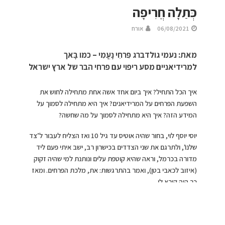
כְּתַלָה חֲרִיפָה
06/08/2021
אורח
מאת: נעמי גולדברג פִּרחֵי נָעֳמִי – כמו בָּאך
למרידיאניים מסע ריפוי עם פרחי הבר של ארץ ישראל
איך הכל התחיל? איך ביום אחד אשה אחת מתחילה לחוש את
השפעת הפרחים על המרידיאנים? איך היא מתחילה לסמוך על
המידע הזה? איך היא מתחילה לסמוך על מה שחשה?
יוסי יוסף לוי, בחור שהיה אוטיס עד גיל 10 ואז הצליח לעבור ל’צד
שלנו’, ולתרגם את שני הצדדים בכישרון רב, ישב איתי פעם ליד
מדורה בכרמל, וראה שהיא קוטפת עלים ונותנת למי שהיה זקוק
(איזוב לכאבי בטן), ואמר בהתרגשות: את, מלכת הפרחים. ומאז
כך היה קורא לי.
הפגישה איתו היתה בתוך מסע. מסע שהתחיל בעצם את כל
הסיפור שלפנינו, ווהמסע התחיל באותו רגע במדבר, בו הרגשתי