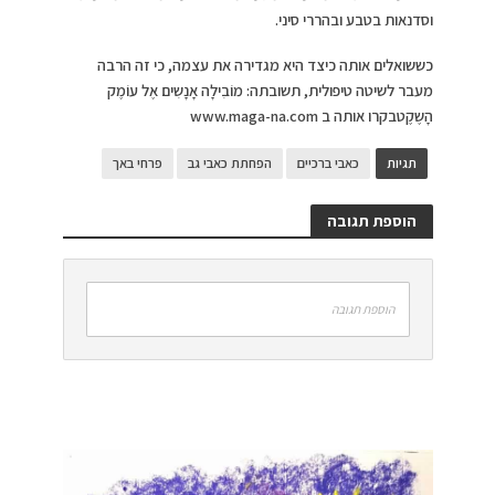
וסדנאות בטבע ובהררי סיני.
כששואלים אותה כיצד היא מגדירה את עצמה, כי זה הרבה
מעבר לשיטה טיפולית, תשובתה: מוֹבִילָה אָנָשִים אֶל עוֹמֶק
הָשֶקֶטבקרו אותה ב www.maga-na.com
תגיות
כאבי ברכיים
הפחתת כאבי גב
פרחי באך
הוספת תגובה
הוספת תגובה