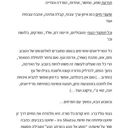
תודעת
שפע, מחסור, אחדות, הפרדה והודייה
שיעורי חיים
כמו איזון ערך עצמי, קבלה ונתינה, אהבה עצמית
ועוד
וכל תפקודי הגוף
: מטבוליזם, זרימת דם, שלד, מפרקים, בלוטות
וכו’
כל המרידיאנים שזורמים בגופנו מחוברים לאלמנטים של הטבע:
מים, אש, מתכת (אוויר), אדמה ועץ. ואם נחזור לתחילת המאמר,
הרי כל מה שעלינו לעשות זה פשוט להיות בטבע. על האדמה,
בתוך המים, להדליק מדורה קטנה ולשבת בצילו של עץ
(החרוב…) ואם אין ביכולתנו, אפשר בדמיון ואפשר להביא איכויות
אלו לתוכנו באמצעות מזון, תנועה ונשימה (מתיחות מרידיאנים,
יוגה, טאי צ’י, ציקונג ועוד…)
ובשבוע הבא, נמשיך עם הפרחים…
נעמי גולדברג היא קודם כל מורה. היא מלמדת את החיים דרך זן
שיאצו ופיתחה את שיטת Iro Shiatsu – שיאצו בצבעים. כתבה
ספר על שיטתה: “מסע אל מגע במרחב הנע” ומובילה מסעות