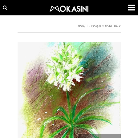
עמוד הבית
»
אֶצְבָּעיִת רוֹמָאִית