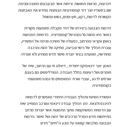
זיכרונות, מראות תחושות וריחות אשר מבעבעים החוצה ופנימה.
שם בסטודיו יוצר דוד קומפוזיציות הבוחנות מחדש את האבחנות
הקשורות לדמות, רקע, חוץ ופנים, נטוש ומטופל.
הדמות הצבועה ביצירתו של דויד מקבלת משמעות מקורית
כאשר היא מהווה פרגמנט של קומפוזיציה. הדמויות המגיעות
באופן אקראי מהרחוב, כפעולה של משיכה פנימה אל הסטודיו,
עוברת תהליך של כיסוי וצביעה, מחיקה של זהות והרכבה
מחודשת, הופעתה בציור יוצרת סיפור חדש מפתיע ולא שגרתי.
האמן יוצר דינאמיקה ייחודית , דיאלוג חי עם הרחוב, שיח של
חומרים ושל רעיונות בחלל העבודה. המודליסטים הם בעצם
אורחים לרגע , עוברי אורח המשמשים פרגמנט משמעותי
בקומפוזיציה.
הסטודיו הפתוח ותהליך העבודה הייחודי מאפשרים לדמויות
להיכנס ולצאת. זהו תהליך עבודה דינאמי ומורכב המחייב שיח
עם הדמויות המשתקפות מתוך התמונות אשר יוצרות מרחב
התייחסות חדש המכיל מרכיבים של זהות ושל סיפור .הדמות
הצבועה מולבשת קפואה על מצע ה”חיים” חדש.