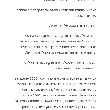
האם אנו בנקודת ההתחלה או בסופה של הדרך הבנויה מרבדים
גשמיים ורגשיים?
היכן היא נקודת האפס על אותו שביל?
חוסר היכולת שלנו להתנתק מהגוף (פוקו), מאלץ את שני
הרקדנים להיות ההשתקפות האחד של האחר, ויוצר זירה של
מצבים הומוריסטיים ועימות פיסי. בין רגעי אבסורד מצחיקים
ועדינות שברירית חולקים השניים עם הקהל “פיסת חיים”.
המוסיקה כ”שותף שלישי”, יוצרת מרקם עשיר בין הקלאסי
והעכשווי שנמצאים בשינוי מתמיד.
אבי קייזר וסרגיו אנטונינו חיים ויוצרים יחד מאז 2002 מתוכם שש
שנים בישראל. מאחוריהם ניסיון עשיר של עבודה בתחום המחול
עם עשרים עבודות קבוצתיות ושלוש דואטים שהוצגו ברחבי
אירופה ארה”ב וישראל. שניהם ניהלו משנת 2002 את המרכז
למחול “הגג”, בדויסבורג, גרמנייה כאשר הם אומנים אורחים של
העיר והמוזיאון לפיסול מודרני לאמברוק. קייזר עבד בשיתוף