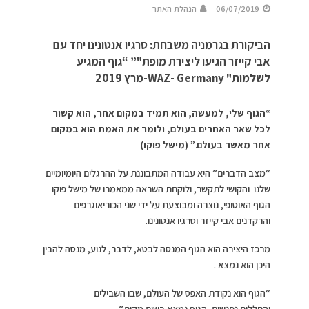
06/07/2019
הנהלת האתר
הביקורת בגרמניה משבחת: סרגיו אנטונינו יחד עם
אבי קייזר הגיעו ליצירת מופת"” “גוף המגיע
לשלמות" WAZ- Germany-מרץ 2019
“הגוף שלי, למעשה, הוא תמיד במקום אחר, הוא קשור
לכל שאר האחרים בעולם, ולומר את האמת הוא במקום
אחר מאשר בעולם.” (מישל פוקו)
“מצב הדברים” היא עבודה המתבוננת על ההרגלים היומיומיים
שלנו והקושי לתקשר, ולוקחת השראה ממאמרו של מישל פוקו
הגוף האוטופי, נוצרה ומבוצעת על ידי שני הכוריאוגרפים
והרקדנים אבי קייזר וסרגיו אנטונינו.
מרכז היצירה הוא הגוף המנסה לבטא, לדבר, לנוע, מנסה להבין
היכן הוא נמצא .
“הגוף הוא נקודת האפס של העולם, שבו השבילים
והחללים נפגשים, הגוף נמצא בשום מקום.”