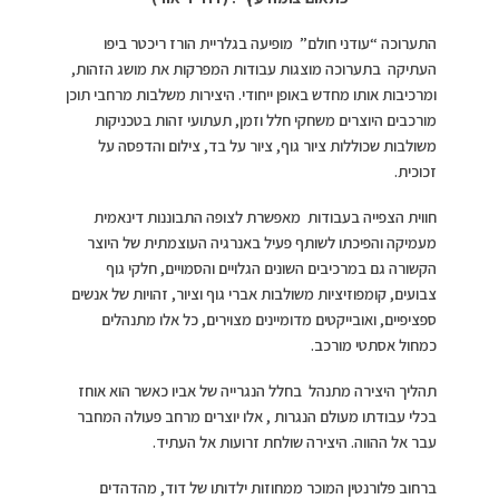
התערוכה “עודני חולם” מופיעה בגלריית הורז ריכטר ביפו
העתיקה בתערוכה מוצגות עבודות המפרקות את מושג הזהות,
ומרכיבות אותו מחדש באופן ייחודי. היצירות משלבות מרחבי תוכן
מורכבים היוצרים משחקי חלל וזמן, תעתועי זהות בטכניקות
משולבות שכוללות ציור גוף, ציור על בד, צילום והדפסה על
זכוכית.
חווית הצפייה בעבודות מאפשרת לצופה התבוננות דינאמית
מעמיקה והפיכתו לשותף פעיל באנרגיה העוצמתית של היוצר
הקשורה גם במרכיבים השונים הגלויים והסמויים, חלקי גוף
צבועים, קומפוזיציות משולבות אברי גוף וציור, זהויות של אנשים
ספציפיים, ואובייקטים מדומיינים מצוירים, כל אלו מתנהלים
כמחול אסתטי מורכב.
תהליך היצירה מתנהל בחלל הנגרייה של אביו כאשר הוא אוחז
בכלי עבודתו מעולם הנגרות , אלו יוצרים מרחב פעולה המחבר
עבר אל ההווה. היצירה שולחת זרועות אל העתיד.
ברחוב פלורנטין המוכר ממחוזות ילדותו של דוד, מהדהדים