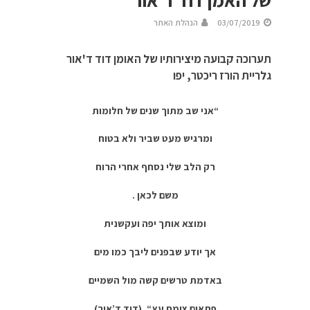
של האמן דוד ד’אור
03/07/2019
הנהלת האתר
תערוכה קבועה מיצירותיו של האומן דוד ד'אור
גלריית הורז ריכטר, יפו
“אני שב מתוך שנים של חלומות
ומרגיש מעט שביר ולא בטוח
רק הלב שלי נסחף אחרי הרוח
משם לכאן .
ומוצא אותך יפה ועקשנית
אך יודע שבפנים ליבך כמו מים
באדמת טרשים קשה מול השמיים
פתאום צומח עץ “. (דוד ד’אור)