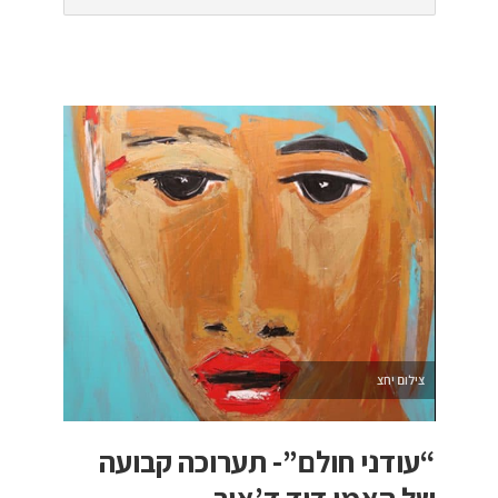
צילום יחצ
“עודני חולם”- תערוכה קבועה