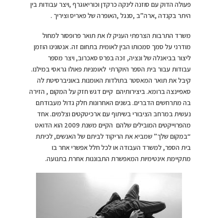
פעולה הדוק עם סוזנה לינקה כרקדן וכוריאוגרף ,ויצר עבודות בין
היתר בקנדה ,ארה”ב ,סנגל ,האופרה של פאריס וציריך .
משרד התרבות הצרפתי העניק לו את תואר פרופסור למחול
מודרני על סמך סמכותו הבין לאומית בתחום זה. אנטונינו הוזמן
ליצור בביאנלה של ונציה, זכה בפרס סאכרוב, ויצר מספר
עבודות עבור בית הספר היוקרתי לאומניות פאולו גראסי במילנו.
קיבל את תואר המאסטר בתולדות האומנות באוניברסיטת לה
סאפיינצה ברומא. ביצירותיהם קיים דגש חזק על המקום , הזירה
בה מתרחשים הדברים. בשנים האחרונות חלק גדול מעבודתם
נעשית במרחב הציבורי בשיתוף עם ארכיטקטים וצלמים. אחד
מהפרוייקטים המובילים שלהם הקיים משנת 2009 הוא הדואט
“במקום שלך” שמביא את הריקוד לביתם של האנשים, לכיתת
בית הספר, למשרד העבודה או לכל חלל אפשרי אחר בו
מתקיימת אינטימיות המאפשרת התבוננות אחרת בתנועה.