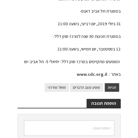
במסגרת תל אביב דאנס-
31 ביולי 2019, יום רביעי, בשעה 21:00
במסגרת חגיגות 30 שנה למרכז סוזן דלל-
12 בספטמבר, יום חמישי, בשעה 21:00
המופעים מתקיימים במרכז סוזן דלל- יחיאלי 5- תל אביב-יפו
באתר :
www.sdc.org.il
תגיות
מופע מצב הדברים
מחול מודרני
הוספת תגובה
הוספת תגובה