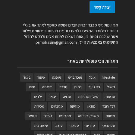
יצירת קשר
מגזין מוקסיני מכבד זכויות יוצרים ועושה מאמץ לאתר את בעלי
זכויות בצילומים המגיעים למערכת. אם זיהיתם בפרסומנו צילום
אשר יש לכם זכויות בו, אתם רשאים לפנות אלינו ולבקש לחדול
מהשימוש באמצעות מייל :
prmokasini@gmail.com
התגיות הכי פופולריות באתר
lifestyle
אוכל
אוכל בריא
אופנה
איפור
ביגוד
בישול
בני נוער
בתים
גולברי
דיאטה
חיות
טבעות
טיולי משפחות
טרויה
יגואר
ילדים
לנד רובר
מוזאון
מוזיקה
מטבחים
מכירות
משחק
משחקי קופסא
מתכונים
נעלים
סטייל
סטימצקי
סיורים
ספארי
עיצוב
עיצוב בית