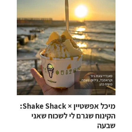
סאנדיי עוגת גזר
וקראמבל, צילום: נעמה
משיח כהן
מיכל אפשטיין × Shake Shack:
הקינוח שגרם לי לשכוח שאני
שבעה