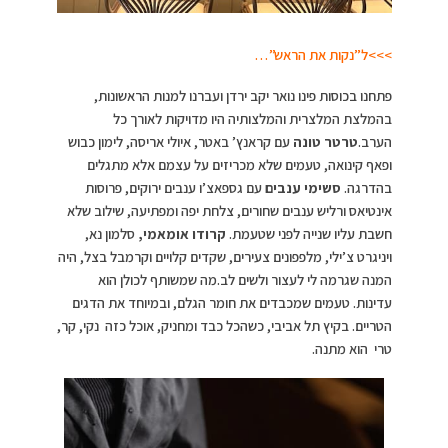
>>>ל”נקות את הראש”…
פתחנו בכוסות פינו נואר יקב ירדן ועברנו למנות הראשונות,
בהמלצת המלצרית והמלצותיה היו מדויקות לאורך כל
הערב.
טרטר טונה
עם קראנץ’ באטר, איולי אריסה, לימון כבוש
ופאף קינואה, טעמים שלא מכריזים על עצמם אלא מתגלים
בהדרגה.
סשימי ענבים
עם גספאצ’ו ענבים ירוקים, פרוסות
אינטיאס ורליש ענבים שחורים, צלחת יפה ומפתיעה, שילוב שלא
חשבת עליו שנייה לפני שטעמת.
קרודו אומאמי,
סלמון נא,
ויניגרט צ’ילי, מלפפונים צעירים, שקדים קלויים וקרמבל בצל, היה
המנה שגרמה לי לעצור ולשים לב.מה שמשותף לכולן הוא
עדינות. טעמים שמכבדים את חומר הגלם, ובמיוחד את הדגים
הטריים. בקיץ תל אביבי, כשהכל כבד ומחניק, אוכל כזה נקי, קר,
טרי הוא מתנה.