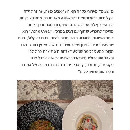
מי שעומד מאחורי כל זה הוא השף אביב משה, שחוזר לזירה
הקולינרית כבעלים ושותף לראשונה מאז סגירת מסה האייקונית.
הוא הצטרף למסעדה שהיתה ממוקדת פסטה והפך אותה
מהיסוד לתפריט שיתוף עם דגים במרכז. “עשיתי מהפך,” הוא
אומר בפשטות. “תפריט חדש, מקום להנות. דגים זה קליל, ודגים
שמגיעים מהים התיכון פשוט טעימים”. משה מאמין בחומר גלם
מקומי כמעט כל מה שמגיע לצלחת הוא תוצרת כחול לבן
ובאסתטיקה שלא מתפשרת: “אני אוהב שיהיה בכל מנה
טקסטורה, חם וקר, קריספי ונימוח וזה יראה כמו סוג של אמנות.
והכי חשוב שיהיה טעים.”