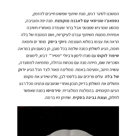
המשכנו לסיגר דגים, מנת שיתוף שפשוט חייבים להזמין,
גספאצ’ו טוניסאי עם לאבנה מוקפצת
. מנה יפה ומגניבה,
מהסוג שמרגיש ספונטני אבל ברור שעמדה מאחוריו חשיבה
אמיתית.ממנות השיתוף עברנו לעיקריות, ושם המטבח של בלה
הראה את עצמו במלוא העוצמה.
ניוקי ביסק
מוסר ים וחמאה
חומה, הגיע לשולחן כמנה שלמה בכל מובן, הן בטעם והן במראה.
שיפוד לוקוס
עם פונדו לימון ורביולי “פטייר” דבש, לימונים
וסוכריות שום, הייתה מנה עם נוכחות וגדולה, מחמיאה למסעדה,
עשויה היטב, וטעימה באמת. ממליצה מאוד.לצד הכל הגיע
ירוק
של בלה
עלים פריכים עם בלסמי לבן, סלט שיודע את מקומו
ומשלים את השולחן בדיוק הנכון.ואחרי שנשבענו ונהנינו מכל רגע
הגיעו הקינוחים. בהמלצת המלצרית:
טירמיסו
במנה שאפשר
לחלוק, ו
עוגת גבינה בסקית
. שתיהן היו ברמה.