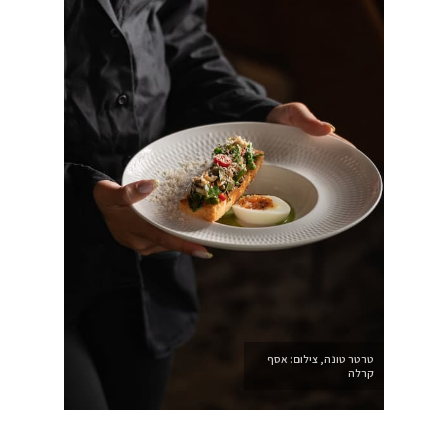
טרטר טונה, צילום: אסף
קרלה