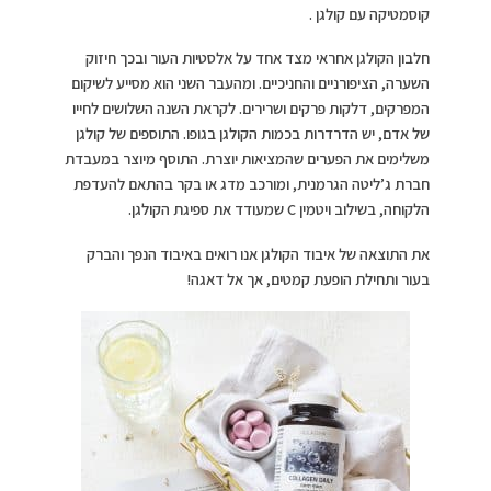
קוסמטיקה עם קולגן .
חלבון הקולגן אחראי מצד אחד על אלסטיות העור ובכך חיזוק
השערה, הציפורניים והחניכיים. ומהעבר השני הוא מסייע לשיקום
המפרקים, דלקות פרקים ושרירים. לקראת השנה השלושים לחייו
של אדם, יש הדרדרות בכמות הקולגן בגופו. התוספים של קולגן
משלימים את הפערים שהמציאות יוצרת. התוסף מיוצר במעבדת
חברת ג’ליטה הגרמנית, ומורכב מדג או בקר בהתאם להעדפת
הלקוחה, בשילוב ויטמין C שמעודד את ספיגת הקולגן.
את התוצאה של איבוד הקולגן אנו רואים באיבוד הנפך והברק
בעור ותחילת הופעת קמטים, אך אל דאגה!