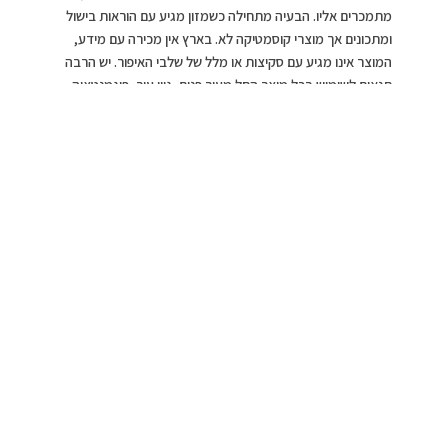
מתמכרים אליו. הבעיה מתחילה כשמזון מגיע עם הוראות בישול
ומתכונים אך מוצרי קוסמטיקה לא. בארץ אין מכירה עם מידע,
המוצר אינו מגיע עם סקיצות או מלל של שלבי האיפור. יש הרבה
תנאים לשימוש בכל מוצר החל מעור פנים, גוון עור, פיגמנטציה,
כהויות ופצעים.
את ההדרכה רצוי ונכון לקבל ממאפר מקצועי בעל ותק, בשיעור
אחד על אחד או בקבוצה. כל אחת מקבלת את הגוונים
והטקסטורה שלה, בעיקר כי לכל אחת יש מבנה אחר והיא צריכה
להשתמש באיפור בצורה אחרת החל ממייקאפ, איילינר, מריחת
שפתון, הבלטת עיניים, סומק וכו’..”
לימוד שלבי איפור
צילום עדה לזורגן