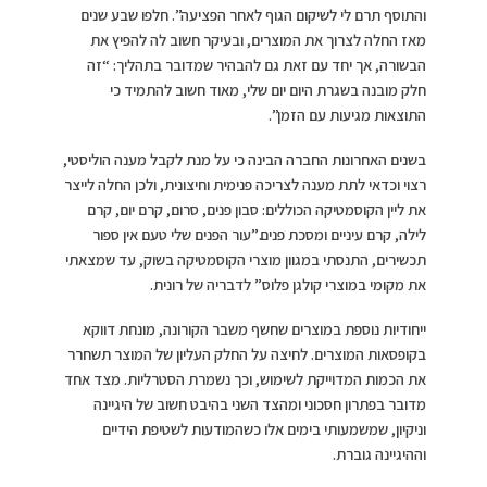
והתוסף תרם לי לשיקום הגוף לאחר הפציעה”. חלפו שבע שנים
מאז החלה לצרוך את המוצרים, ובעיקר חשוב לה להפיץ את
הבשורה, אך יחד עם זאת גם להבהיר שמדובר בתהליך: “זה
חלק מובנה בשגרת היום יום שלי, מאוד חשוב להתמיד כי
התוצאות מגיעות עם הזמן”.
בשנים האחרונות החברה הבינה כי על מנת לקבל מענה הוליסטי,
רצוי וכדאי לתת מענה לצריכה פנימית וחיצונית, ולכן החלה לייצר
את ליין הקוסמטיקה הכוללים: סבון פנים, סרום, קרם יום, קרם
לילה, קרם עיניים ומסכת פנים.”עור הפנים שלי טעם אין ספור
תכשירים, התנסתי במגוון מוצרי הקוסמטיקה בשוק, עד שמצאתי
את מקומי במוצרי קולגן פלוס” לדבריה של רונית.
ייחודיות נוספת במוצרים שחשף משבר הקורונה, מונחת דווקא
בקופסאות המוצרים. לחיצה על החלק העליון של המוצר תשחרר
את הכמות המדוייקת לשימוש, וכך נשמרת הסטרליות. מצד אחד
מדובר בפתרון חסכוני ומהצד השני בהיבט חשוב של היגיינה
וניקיון, שמשמעותי בימים אלו כשהמודעות לשטיפת הידיים
וההיגיינה גוברת.