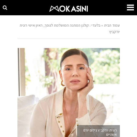
עמוד הבית
»
בלעדי : קולגן המתנה המושלמת לגופך, ראיון אישי רונית
יודקביץ
רונית יודקביץ צילום יורם
אשהיים