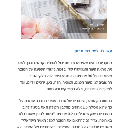
קולגן פלוס
צילום יורם אשהיים
עשו לנו לייק בפייסבוק
מחקרים מראים ששימוש מדי יום יכול להפחית קמטים ובכך לשפר
את מראה העור והגמישות שלו. בזכות כישורי הספיגה של המוצר
שעומדים על 90 אחוזים הוא מגיע הישר לכל חלקי הגוף
החשובים לנו מעור הפנים, הצוואר, חזה, בטן, ירכיים וידיים, ועד
לשיער ולציפורניים, וכלה במפרקים ובעצמות.
בתחום הקוסמטי, הייחודית של סדרת מוצרי החברה עומדת על
כך שהיא מכילה 2.5 אחוזים מחלבון הקולגן וזאת בניגוד לרוב
המוצרים בשוק שמכילים כ0.2 אחוזים. “חשוב להבין שאנחנו לא
באירופה, צריך גם להתאים את המוצר למזג האוויר הישראלי”
משתפת יודקוביץ על מרקם המוצרים, “הייחודיות של המוצר היא