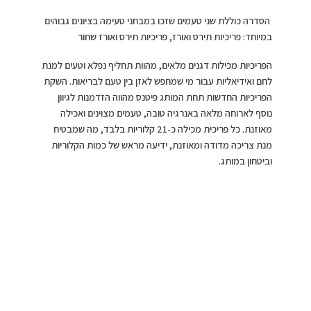
הסדרה כוללת שני טעמים שזכו במבחני טעימה בציונים גבוהים
במיוחד: פריכיות תירס ואורז, פריכיות תירס ואורז שחור
הפריכיות מכילות דגנים מלאים, מהוות תחליף נפלא וטעים למנת
לחם ואידיאליות עבור מי שמחפש לאזן בין טעם לבריאות. השקת
הפריכיות החדשות תחת המותג פיטנס מהווה הזדמנות לגיוון
נוסף לארוחה מלאה באנרגיה טובה, טעמים מצוינים ואכילה
מאוזנת. כל פריכית מכילה כ-21 קלוריות בלבד, מה שמבטיח
מנת צריכה מדודה ומאוזנת, ידיעה מראש של כמות הקלוריות
וביטחון במותג.
ניתן להשיג ברשתות השיווק המובילות ברחבי הארץ. כשרות
בד”ץ העדה החרדית
נסיינית המערכת: ש
ילוב דגנים מלאים וקלוריות נמוכות לכל
פריכית בהחלט הופכים אותן לאופציה טובה למי שמחפש תחליף
קליל ללחם או נשנוש מאוזן בין הארוחות או בעבודה. רכב הדגנים
משפיע לא רק על הערך התזונתי, אלא גם על תחושת השובע
פריכיות המבוססות על דגנים מלאים לרוב עשירות יותר בסיבים