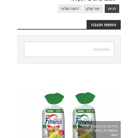
תגיות
יצור קולגן
דנונה מולטי
הוספת תגובה
הוספת תגובה
פריכיות תירס ואורז של
FITNESS, צילום: סטודיו
אסם