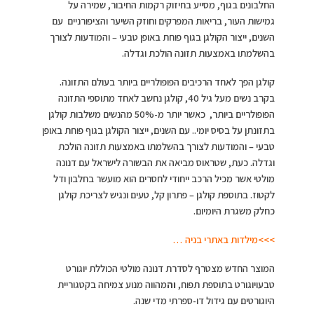
החלבונים בגוף, מסייע בחיזוק רקמות החיבור, שמירה על
גמישות העור, בריאות המפרקים וחוזק השיער והציפורניים עם
השנים, ייצור הקולגן בגוף פוחת באופן טבעי – והמודעות לצורך
בהשלמתו באמצעות תזונה הולכת וגדלה.
קולגן הפך לאחד הרכיבים הפופולריים ביותר בעולם התזונה.
בקרב נשים מעל גיל 40, קולגן נחשב לאחד מתוספי התזונה
הפופולריים ביותר, כאשר יותר מ-50% מהנשים משלבות קולגן
בתזונתן על בסיס יומי.. עם השנים, ייצור הקולגן בגוף פוחת באופן
טבעי – והמודעות לצורך בהשלמתו באמצעות תזונה הולכת
וגדלה. כעת, שטראוס מביאה את הבשורה לישראל עם דנונה
מולטי אשר מכיל הרכב ייחודי לחסרים הוא מועשר בחלבון ודל
לקטוז. בתוספת קולגן – פתרון קל, טעים ונגיש לצריכת קולגן
כחלק משגרת היומיום.
>>>מילדות באתרי בניה …
המוצר החדש מצטרף לסדרת דנונה מולטי הכוללת יוגורט
טבעויוגורט בתוספת תפוח,
וה
מהווה מנוע צמיחה בקטגוריית
היוגורטים עם גידול דו-ספרתי מדי שנה.