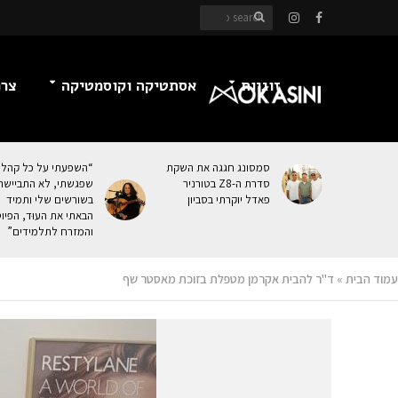
זוגיות
אסתטיקה וקוסמטיקה
צרכ
סמסונג חגגה את השקת
“השפעתי על כל קהל
סדרת ה-Z8 בטורניר
שפגשתי, לא התביישת
פאדל יוקרתי בסביון
בשורשים שלי ותמיד
הבאתי את העוּד, הפיו
והמזרח לתלמידים”
עמוד הבית
»
ד"ר להבית אקרמן מטפלת בזוכת מאסטר שף