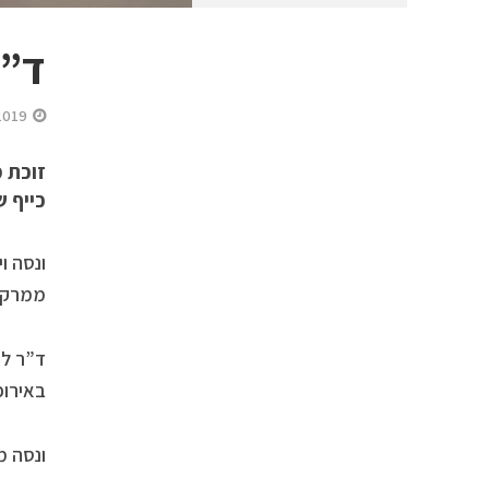
ד”ר
2019
זוכת 
כייף ש
ונסה ו
ממרקם 
ד”ר לה
באירופ
ונסה מ