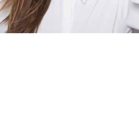
דדון מארחת 30 איש בסוכה
06/10/
הנהלת האתר
דדון, הדוגמנית, אשת העסקים והפרזנטורית החדשה של קניון
ילומים, כדי לצלם בפעם הראשונה את קמפיין סתיו 2019.
על הסט סיפרה נטלי ד