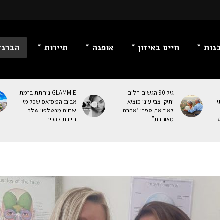
נות
חיים באיזון
אופנה
תיירות
הברנז
גיל 90 הגשים חלום
GLAMMIE נוחתת ברמת
י
ותיק: צבי עינן מוציא
אביב: הפופ־אפ שכל מי
לאור את ספרו “אהבה
שחיה מהטלפון שלה
ט
מאוחרת”
חייבת להכיר