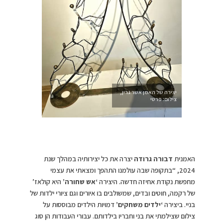
יצירה של האמן אשר גרין,
צילום: פרטי
האמנית
דבורה גרודה
יצרה את כל יצירותיה במהלך שנת
2024, “בתקופה שבה עולמנו התהפך ומצאתי את עצמי
מחפשת נקודת אחיזה חדשה. היצירה
‘אש שחורה’
היא קולאז’
של רקמה, חוטים ובדים, שמשולבים בו איורים וגם ציורי ילדות של
בניי. ביצירה
‘ילדים משחקים’
דמויות הילדים מבוססות על
צילום שצילמתי את בני וחבריו בילדותם. עבורי העבודות הן סוג