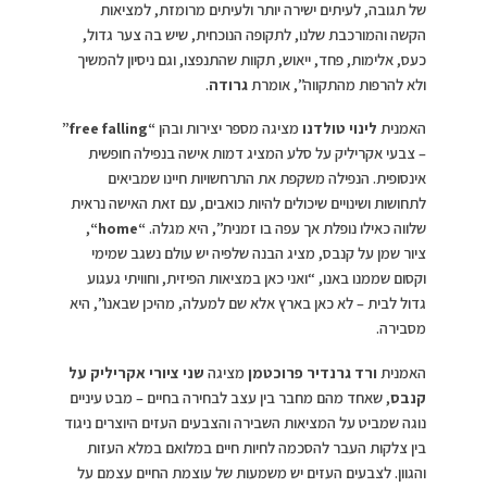
של תגובה, לעיתים ישירה יותר ולעיתים מרומזת, למציאות
הקשה והמורכבת שלנו, לתקופה הנוכחית, שיש בה צער גדול,
כעס, אלימות, פחד, ייאוש, תקוות שהתנפצו, וגם ניסיון להמשיך
ולא להרפות מהתקווה”, אומרת
גרודה
.
האמנית
לינוי טולדנו
מציגה מספר יצירות ובהן
“free falling”
– צבעי אקריליק על סלע המציג דמות אישה בנפילה חופשית
אינסופית. הנפילה משקפת את התרחשויות חיינו שמביאים
לתחושות ושינויים שיכולים להיות כואבים, עם זאת האישה נראית
שלווה כאילו נופלת אך עפה בו זמנית”, היא מגלה.
“
home
“
,
ציור שמן על קנבס, מציג הבנה שלפיה יש עולם נשגב שמימי
וקסום שממנו באנו, “ואני כאן במציאות הפיזית, וחוויתי געגוע
גדול לבית – לא כאן בארץ אלא שם למעלה, מהיכן שבאנו”, היא
מסבירה.
האמנית
ורד גרנדיר פרוכטמן
מציגה
שני ציורי אקריליק על
קנבס
, שאחד מהם מחבר בין עצב לבחירה בחיים – מבט עיניים
נוגה שמביט על המציאות השבירה והצבעים העזים היוצרים ניגוד
בין צלקות העבר להסכמה לחיות חיים במלואם במלא העזות
והגוון. לצבעים העזים יש משמעות של עוצמת החיים עצמם על