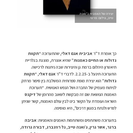
יצירה של האמנית ג’ואנה
טייב, צילום: פרטי
כך אומרת ד”ר
אביבית אגם דאלי
, שהתערוכה
“תקוות
גדולות או החיים כאמנות”
שהיא אוצרת, מוצגת בגלריית
תיאטרון היהלום ברמת גן והיצירות שבה ניתנות לרכישה.
התערוכה תינעל ב-2.2.25. לדברי ד”ר
אגם דאלי
,
“תקוות
גדולות”
הוא יצירת מופת ספרותית המשלבת בין סיפור מרתק
לניתוח מעמיק של החברה ושל הנפש האנושית. “תערוכת
האמנות הנושאת שם זה מבקשת לשאוב מהרומן של
דיקנס
השראה ועומדת על הקשר בינו לבין עולם האמנות, קשר שניתן
לפרש ולנתח במגוון דרכים”, היא מוסיפה.
בתערוכה משתתפים ומשתתפות האמנים והאמניות:
אביבה
ברגר
,
אשר גרין
,
ג’ואנה טייב
,
גל רוזנברג
,
דבורה גרודה
,