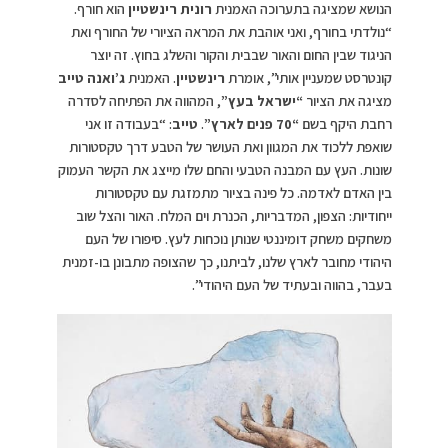
הנושא שמציגה בתערוכה האמנית
רונית רינשטיין
הוא חורף.
“נולדתי בחורף, ואני אוהבת את המראה הציורי של החורף ואת
הניגוד שבין החום והאור שבבית והקור והשלג בחוץ. זה יוצר
קונטרסט שמעניין אותי”, אומרת
רינשטיין
. האמנית
ג’ואנה טייב
מציגה את הציור
“ישראל בעץ”
, המהווה את הפתיחה לסדרה
רחבת היקף בשם
“70 פנים לארץ”
.
טייב
: “בעבודה זו אני
שואפת ללכוד את המגוון ואת העושר של הטבע דרך טקסטורות
שונות. העץ עם המבנה הטבעי והחם שלו מייצג את הקשר העמוק
בין האדם לאדמה. כל פינה בציור מתמזגת עם טקסטורות
ייחודיות: הצפון, המדבריות, הכנרת וים המלח. האור והצל שוב
משחקים משחק דומיננטי שנותן נוכחות לעץ. סיפורו של העם
היהודי מחובר לארץ שלנו, לביתנו, כך שהצופה מתבונן בו-זמנית
בעבר, בהווה ובעתיד של העם היהודי”.