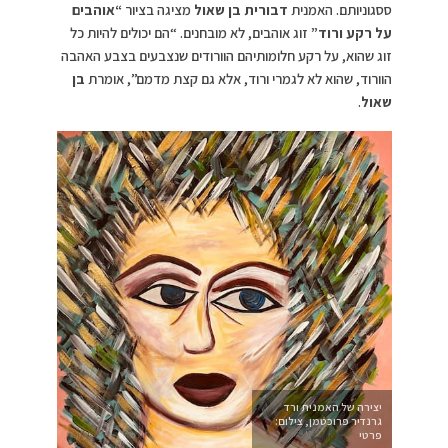
ססגוניותם. האמנית
דבורית בן שאול
מציגה בציור
“אוהבים
על רקע ורוד”
זוג אוהבים, לא מובחנים. “הם יכולים להיות כל
זוג שהוא, על רקע חלומותיהם הוורודים שנצבעים בצבע האהבה
הוורוד, שהוא לא לגמרי ורוד, אלא גם קצת מדמם”, אומרת
בן
שאול
.
יצירה של האמנית ורד
גרנדיר פרוכטמן, צילום:
פרטי