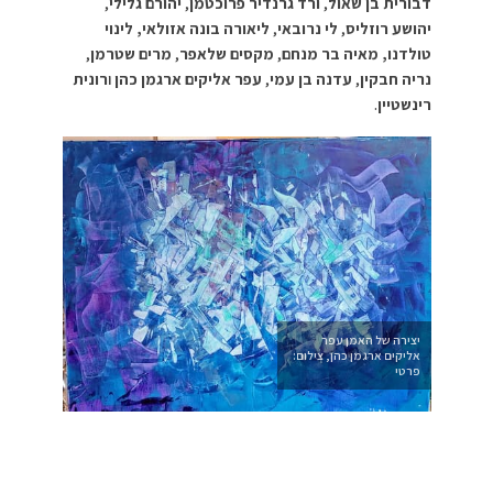
דבורית בן שאול
,
ורד גרנדיר פרוכטמן
,
יהורם גלילי
,
יהושע רוזליס
,
לי נרובאי
,
ליאורה בונה אזולאי, לינוי
טולדנו, מאיה בר מנחם
,
מקסים שלאפר
,
מרים שטרמן
,
נריה חבקין
,
עדנה בן עמי
,
עפר אליקים ארגמן כהן
ו
רונית
רינשטיין
.
יצירה של האמן עפר
אליקים ארגמן כהן, צילום:
פרטי