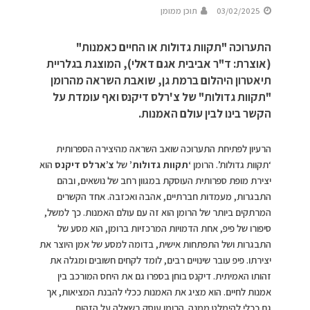
03/02/2025
תוכן ממומן
התערוכה "תקוות גדולות או החיים כאמנות"
(אוצרת: ד"ר אביבית אגם דאלי), המוצגת בגלריית
תיאטרון היהלום ברמת גן, שואבת השראה מהרומן
"תקוות גדולות" של צ'רלס דיקנס ואף עומדת על
הקשר בינו לבין עולם האמנות.
הרעיון לפתיחת התערוכה שואב השראה מהיצירה הספרותית
‘תקוות גדולות’. הרומן
‘תקוות גדולות’
של
צ’ארלס דיקנס
הוא
יצירת מופת ספרותית העוסקת במגוון רחב של נושאים, ובהם
התבגרות, מעמדות חברתיים, אהבה ואכזבה. אחד הקשרים
המרתקים ביותר של הרומן הוא זה עם עולם האמנות. כך למשל,
סיפורו של פיפ, אחת הדמויות המרכזיות ברומן, הוא מסע של
התבגרות ושל התפתחות אישית, בדומה למסע של אמן היוצר את
יצירתו. פיפ עובר שינויים רבים, לומד לקחים חשובים ומגלה את
זהותו האמיתית. דיקנס בוחן בספרו גם את היחס המורכב בין
אמנות לחיים. הוא מציג את האמנות ככלי להבנת המציאות, אך
גם ככלי להימלט ממנה. הרומן עוסק בשאלה על הזהות