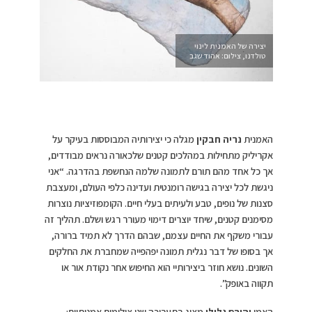
יצירה של האמנית לינוי
טולדנו, צילום: אהוד שגב
האמנית
נריה חבקין
מגלה כי יצירותיה המבוססות בעיקר על
אקריליק מתחילות במהלכים קטנים שלכאורה נראים מבודדים,
אך כל אחד מהם תורם לתמונה שלמה הנחשפת בהדרגה. “אני
ניגשת לכל יצירה בגישה רומנטית ועדינה כלפי העולם, ומעצבת
סצנות של נופים, טבע ולעיתים בעלי חיים. הקומפוזיציות נוצרות
מסימנים קטנים, שיחד יוצרים דימוי מעורר רגש ושלם. תהליך זה
עבורי משקף את החיים עצמם, שבהם הדרך לא תמיד ברורה,
אך בסופו של דבר נגלית תמונה יפהפייה שמחברת את החלקים
השונים. נושא חוזר ביצירותיי הוא החיפוש אחר נקודת אור או
תקווה באופק”.
האמן
יהורם גלילי
מציג בתערוכה שני צילומים אמנותיים: