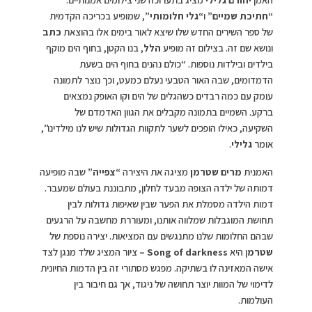
“חתיכת שמיים”
ו
“גלי חלומותי”
, שמופיע בכריכה הקדמית
של ספר השירים החדש שלו שיצא לאור בימים אלו בהוצאת
כתב
ונושא שם זה. בצילום זה מופיע
הלל
, בנו הקטן, בחוף הים מוקף
בילדים ובילדות נוספות. “כולם נהנים בחוף הים בשעת
הדמדומים, שבה האור הטבעי נעלם כמעט, וכך נוצר לתמונה
עומק עם כמה רבדים כשהגלים של הים וקו האופק נמצאים
ברקע. השמיים בתמונה מקבלים את הגוון האדמדם של
השקיעה, כאילו הופכים לשער לתקוות הגדולות שיש לנו מילדינו”,
אומר
גלילי
.
האמנית
מרים שטרמן
מציגה את היצירה
“צפייה”
שבה מופיעה
דמותה של ילדה הצופה מבעד לחלון, מתבוננת בעולם שמעבר.
דמות הילדה מסמלת את הפער שבין שאיפות גדולות לבין
תחושת המוגבלות שמלווה אותנו, ומעוררת מחשבה על הרגעים
שבהם החלומות שלנו מתנגשים עם המציאות. יצירה נוספת של
שטרמ
ן היא
Song of darkness
–
ציור המציג שלד מנגן לצד
אישה המאזינה לו בשתיקה. מפגש מסתורי זה בין הדמות החיונית
לדימוי של המוות יוצר תחושה של ניגוד, אך גם חיבור בין
העולמות.