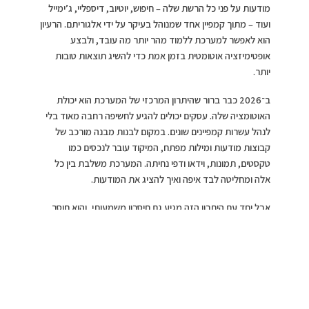
מודעות על פני כל הרשת שלה – חיפוש, יוטיוב, דיספליי, ג’ימייל
ועוד – מתוך קמפיין אחד שמנוהל בעיקר על ידי אלגוריתם. הרעיון
הוא לאפשר למערכת ללמוד מהר יותר מה עובד, ולבצע
אופטימיזציה אוטומטית בזמן אמת כדי להשיג תוצאות טובות
יותר.
ב־2026 כבר ברור שהיתרון המרכזי של המערכת הוא יכולת
האוטומציה שלה. עסקים יכולים להגיע לחשיפה רחבה מאוד בלי
לנהל עשרות קמפיינים שונים. במקום לבנות מבנה מורכב של
קבוצות מודעות ומילות מפתח, המיקוד עובר לנכסים כמו
טקסטים, תמונות, וידאו ודפי נחיתה. המערכת משלבת בין כל
אלה ומחליטה לבד איפה ואיך להציג את המודעות.
אבל יחד עם היתרון הזה מגיע גם חיסרון משמעותי, והוא חוסר
שליטה. הרבה מפרסמים מרגישים שהם לא באמת יודעים מה
עובד בתוך הקמפיין. הנתונים הופכים להיות פחות שקופים,
והיכולת לנתח ביצועים ברמת מילות מפתח או קהלים
מצטמצמת. כאן נכנס לתמונה תפקיד חשוב של מנהל קמפיינים,
שמבין איך לקרוא את המערכת גם כשהשליטה הישירה מוגבלת.