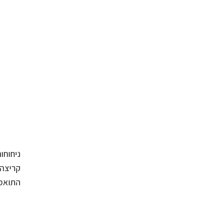
קריצה 
התואמו