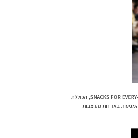
ניחוחות רטרו ונוסטלגיה עם קולקציית SNACKS, קולקציית יוניסקס SNACKS FOR EVERY-BODY, הכוללת
 המגיעות באריזות מעוצבות