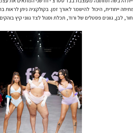
ית הלבשה תחתונה מעוצבת בבד סטרצ’י חדשני המתאים את עצמו ל
תיחה ייחודית, היכול להישמר לאורך זמן. בקולקציה ניתן לראות בר
ור, לבן, גוונים פסטלים של ורוד, תכלת וסגול לצד גווני קיץ בוהקים ב