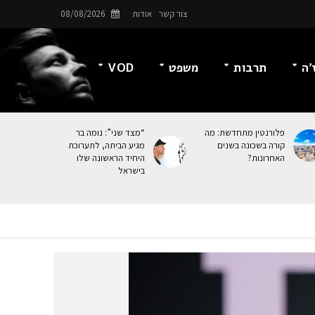
צור קשר
אודות
08/08/2026
’ה
תרבות
משפט
VOD
פלורנטין מתחדשת: מה
“מצד שני”: נומה בר
קורה בשכונה בשנים
מגיע הביתה, לתערוכת
האחרונות?
היחיד הראשונה שלו
בישראל