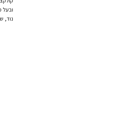
קולקצי
ובעל מ
נוד, שח