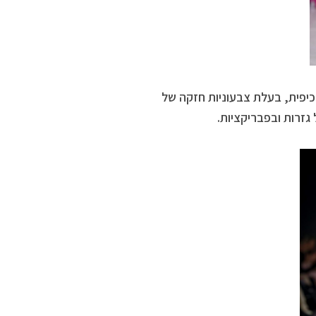
גת הינה פופית, באווירת Summer Camp, קיצית, כיפית, בעלת צבעוניות חזקה של
גזרות ובפבריקציות.