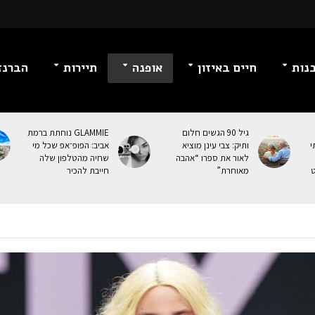
נות
חיים באיזון
אופנה
תיירות
הברנז
גיל 90 הגשים חלום
GLAMMIE נוחתת ברמת
י
ותיק: צבי עינן מוציא
אביב: הפופ־אפ שכל מי
לאור את ספרו “אהבה
שחיה מהטלפון שלה
ט
מאוחרת”
חייבת להכיר