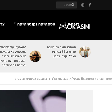
זוגיות
אסתטיקה וקוסמטיקה
צרכ
סמסונג חגגה את השקת
“השפעתי על כל קהל
סדרת ה-Z8 בטורניר
שפגשתי, לא התביישת
פאדל יוקרתי בסביון
בשורשים שלי ותמיד
הבאתי את העוּד, הפיו
והמזרח לתלמידים”
עמוד הבית
»
המותג fix מבטל את גבולות הג'נדר בתצוגה צבעונית ובועטת