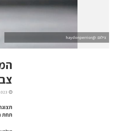
צילום: @haydonperrior
צבע
2023
תצוגת
תחת המסר me