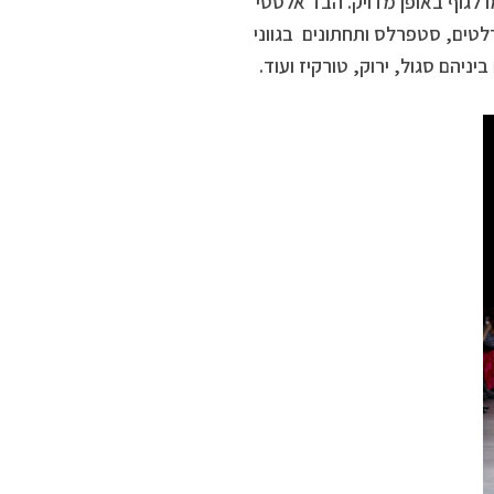
גוף באופן מדויק. הבד אלסטי
לטים, סטפרלס ותחתונים בגווני
יניהם סגול, ירוק, טורקיז ועוד.