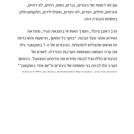
עם 40 דמויות של גיבורים, גברים, נשים, דתיים, לא דתיים,
אזרחים, חיילים, יהודים, לא-יהודים, ואפילו ילדים, הלוקחים חלק
בפסיפס הגבורה הזה.
הרב ראובן ציגלר, העורך האחראי בהוצאת מגיד, פתח את
האירוע ואמר מעל הבמה: “בתוך כל החושך, הרשעות והטרגדיות
היו אנשים שהצליחו להתעלות. הגיבורים של ה-7 באוקטובר גילו
את ערכי האחווה האנושיות הערבות ההדדית. לאורם של
הגיבורים הללו נוכל לבנות מחדש את מדינתנו הפצועה”. בהמשך
הערב עלו לבמה בני משפחה של גיבורים מ”יום אחד באוקטובר”
ביניהם מרי ורון, אחותה של הפרמדיקית עמית מן ז”ל הגיבורה
שנשארה לטפל בפצועים במרפאת השיניים בבארי. “עמית היא
האחות הקטנה מבין 5 בנות. היא היתה האור של כולנו בבית וכל
יום שעובר הגעגוע מתגבר”, אמרה.