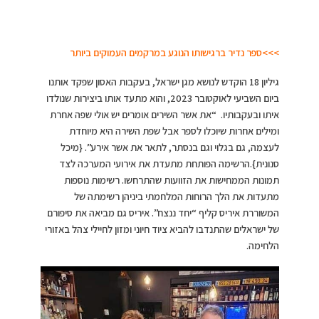
>>>ספר נדיר ברגישותו הנוגע במרקמים העמוקים ביותר
גיליון 18 הוקדש לנושא מגן ישראל, בעקבות האסון שפקד אותנו
ביום השביעי לאוקטובר 2023, והוא מתעד אותו ביצירות שנולדו
איתו ובעקבותיו. “את אשר השירים אומרים יש אולי שפה אחרת
ומילים אחרות שיוכלו לספר אבל שפת השירה היא מיוחדת
לעצמה, גם בגלוי וגם בנסתר, לתאר את אשר אירע”. {מיכל
סנונית}.הרשימה הפותחת מתעדת את אירועי המערכה לצד
תמונות הממחישות את הזוועות שהתרחשו. רשימות נוספות
מתעדות את הלך הרוחות המלחמתי ביניהן רשימתה של
המשוררת איריס קליף “יחד ננצח”. איריס גם מביאה את סיפורם
של ישראלים שהתנדבו להביא ציוד חיוני ומזון לחיילי צהל באזורי
הלחימה.