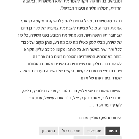
ומגבשים בנו חוזקה וזיקה לשמר את התא המשפחתי, באהבה
הדדית, חמלה וסליחה וכיבוד הבריות”.
נבצר מהמשוררת מיכל סנונית להגיע להשקה ובמקומה קראתי
אני את דבריה. מיכל מציינת לשבח את צניעותו של יאיר בן חיים
שבחוברותיו הספרותיות הוא מסיר את הכובע בפני השירה, כל סוג
של שירה, מבלי לסנן כאילו מה טוב מה רע, ונותן מקום של כבוד
לכל שיר ושיר באשר הוא. כל כותב ומקומו ככוכב עליון. הקורא
בוחר באהבותיו. המשוררים והסופרים זומנו בזה אחר זה
לשאת דברים ולקרוא מיצירותיהם. השירים מגוונים בסגנונם
וייחודם ומיצגים את כל קצוות הקשת של השירה העברית, כאלה
שמרחיבים דעתו של אדם.
הופיעו המשוררים יוסי אלפי, נורית גוברין, אריה רבינוביץ, דליס,
מרדכי גלזר, אסתר דגן קניאל, ד”ר אורה עשאל, ענת גריי
לקריף ועוד ועוד…..
אירוע מרגש, מעניין ומכובד.
תגיות
יוסי אלפי
חורבות ברזל
המסדרון