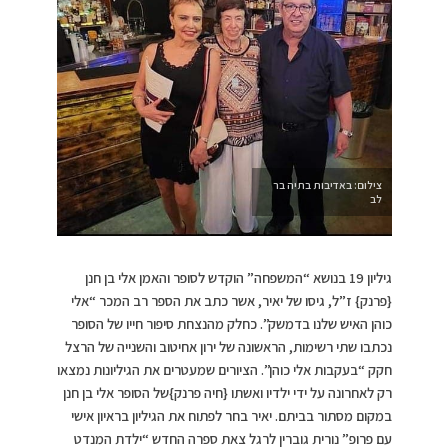
צילום: באדיבות בתיה בר
לב
גיליון 19 בנושא “המשפחה” הוקדש לסופר והאמן אלי בן חנן
{פרנק} ז”ל, גיסו של יאיר, אשר כתב את הספר רב המכר “אלי
כוהן האיש שלנו בדמשק”. כחלק מהנצחת סיפור חייו של הסופר
נכתבו שתי רשימות, הראשונה של ירון אחיטוב והשנייה של הרצל
חקק “בעקבות אלי כוהן”. הציורים שמעטרים את הגיליונות נמצאו
רק לאחרונה על ידי ילדיו ואשתו {חיה פרנק}של הסופר אלי בן חנן
במקום מסתור בביתם. יאיר בחר לפתוח את הגיליון בראיון אישי
עם פרופ” נורית גוברין לרגל צאת ספרה החדש “ילדת המנדט