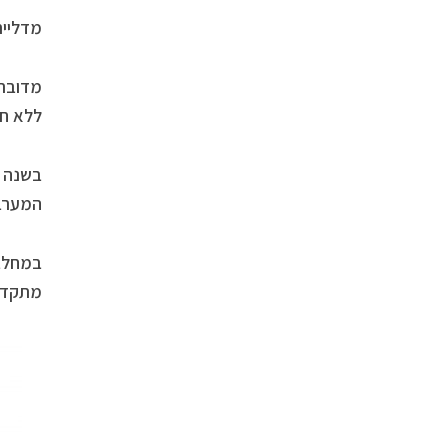
מדליית
מדובר 
ללא חו
בשנה ש
המערבי
במחלבת
מתקדמים. ה