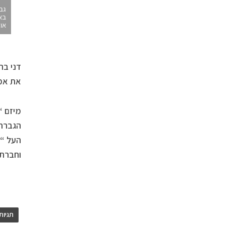
גבי
בא
אוצ
את אמנ
מיזם “
הגברת 
העל “ר
וחברתי
תגיות