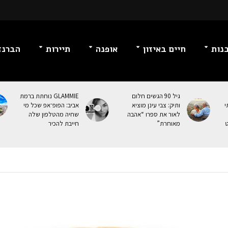
נות
חיים באיזון
אופנה
תיירות
הברנז
גיל 90 הגשים חלום
GLAMMIE נוחתת ברמת
י
ותיק: צבי עינן מוציא
אביב: הפופ־אפ שכל מי
לאור את ספרו “אהבה
שחיה מהטלפון שלה
ט
מאוחרת”
חייבת להכיר