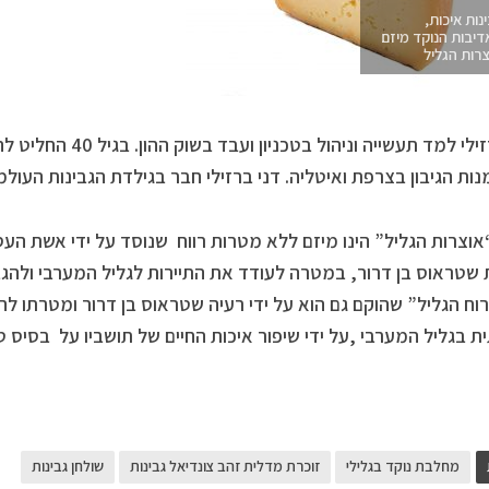
נות איכות,
דיבות הנוקד מיזם
רות הגליל
דני ברזילי למד תעשייה ו
ות הגיבון בצרפת ואיטליה. דני ברזילי חבר בגילדת הגבינות העולמ
אוצרות הגליל” הינו מיזם ללא מטרות רווח שנוסד על ידי אשת העס
שטראוס בן דרור, במטרה לעודד את התיירות לגליל המערבי ולהג
וח הגליל” שהוקם גם הוא על ידי רעיה שטראוס בן דרור ומטרתו ל
ת בגליל המערבי ,על ידי שיפור איכות החיים של תושביו על בסיס טיפ
מחלבת נוקד בגלילי
זוכרת מדלית זהב צונדיאל גבינות
שולחן גבינות