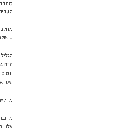
מחלבת
הגבינו
מחלבת 
– שולח
הגליל 
יזמים 
שטראוס
מדליית
מדובר 
אלון. 