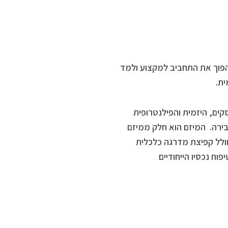
ניהול בטכניון ועבד בשוק ההון. בגיל 40 החליט להפוך את התחביב למקצוע ולמד
ית.
קים, היזמית והפילנטרופית
בירה. המיזם הוא חלק ממיזם
חולל קפיצת מדרגה כלכלית
וח נכסיו הייחודיים