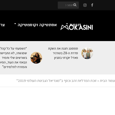
זוגיות
אסתטיקה וקוסמטיקה
צרכ
סמסונג חגגה את השקת
“השפעתי על כל קהל
סדרת ה-Z8 בטורניר
שפגשתי, לא התביישת
פאדל יוקרתי בסביון
בשורשים שלי ותמיד
הבאתי את העוּד, הפיו
והמזרח לתלמידים”
עמוד הבית
»
זוכת המדליות זהב וכסף ב"מונדיאל הגבינות העולמי 2019"