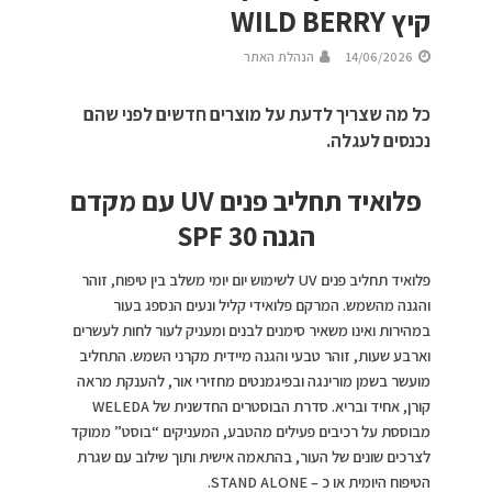
קיץ WILD BERRY
14/06/2026
הנהלת האתר
כל מה שצריך לדעת על מוצרים חדשים לפני שהם
נכנסים לעגלה.
פלואיד תחליב פנים
UV
עם מקדם
הגנה 30
SPF
פלואיד תחליב פנים UV לשימוש יום יומי משלב בין טיפוח, זוהר
והגנה מהשמש. המרקם פלואידי קליל ונעים הנספג בעור
במהירות ואינו משאיר סימנים לבנים ומעניק לעור לחות לעשרים
וארבע שעות, זוהר טבעי והגנה מיידית מקרני השמש. התחליב
מועשר בשמן מורינגה ובפיגמנטים מחזירי אור, להענקת מראה
קורן, אחיד ובריא. סדרת הבוסטרים החדשנית של WELEDA
מבוססת על רכיבים פעילים מהטבע, המעניקים “בוסט” ממוקד
לצרכים שונים של העור, בהתאמה אישית ותוך שילוב עם שגרת
הטיפוח היומית או כ – STAND ALONE.