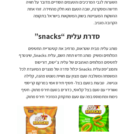
השערות לגבי המרכיבים והטעמים הסודיים.מדובר על חוויה
חדשה ומסקרנת, שבה הטעם הוא חלק מהחידה. זוהי אחת
ההשקות המעניינות בשוק המשקאות בישראל בתקופה
הקרובה.מגניב.
סדרת עלית
“snacks”
מותג עלית מבית שטראוס, מרחיב את קטיגוריית החטיפים
המלוחים ומשיק מותג חדש תחת השם, עלית Snacks, שיצטרף
לחטיפים המלוחים האהובים של עלית צ’יטוס, דוריטוס
ותפוצ’יפס.עלית Snacks יכלול סדרה של מוצרים המיועדת לכל
המשפחה ומשלבת טעם מצוין עם חוויית נשנוש מהנה, קלילה
ונגישה. טבעות בטעם בצל- חטיף תירס אפוי במרקם קריספי
ואוורירי עם טעם בצל קלאסי, כדורים בטעם תירס מתוק- חטיף
נימוח ומתמוסס בפה עם טעם מתקתק המזכיר תירס מתוק.