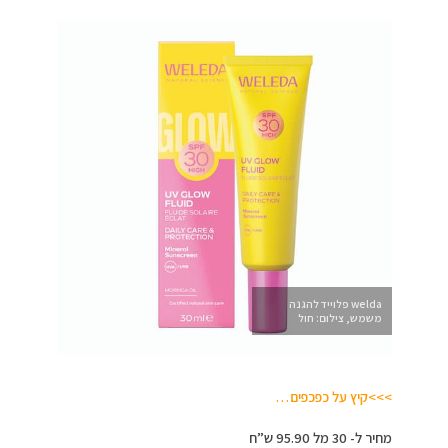
welda פלוייד להגנה
משמש, צילום: חול
>>>קיץ על כפכפים…
מחיר ל- 30 מל 95.90 ש”ח