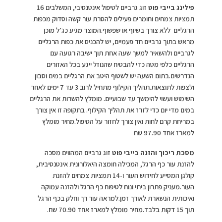
פילינג בייבי פוט
זוג גרביים לטיפול אינטנסיבי, המשלבים 16
תמציות צמחים וחומרים פעילים להסרת עור קשה וסדוק מכפות
הרגליים ללא צורך בשיוף או שפשוף.המוצר מגיע כג’ל מוכן
מראש בתוך גרביים חד פעמיים, יש להכניס את כפות הרגליים
לגרביים ולהשאיר למשך שעה אחת תוך ישיבה רגועה עם
הרגליים כלפי מטה כדי להבטיח שהנוזל ייגע בכל האזורים
הנדרשים.בתום השעה יש לשטוף היטב את הרגליים במים וסבון
ולצפות לתוצאות.תהליך הקילוף מתחיל לרוב 3 עד 7 ימים לאחר
השימוש ועשוי להימשך עד שבועיים. מומלץ להשרות את הרגליים
במים מדי יום כדי לזרז את תהליך הקילוף. בתקופה זו אין צורך
במריחת קרם לחות ואין צורך לחזור על הטיפול.מחיר מומלץ
למארז אחד 97.90 שח
מסכת ריכוך והזנה בייבי פוט
זוג גרביים המהווים מסכה
להזנת עור כף הרגל, המכילה חומצה היאלורונית אינטנסיבית,
קולגן המסייע לחידוש העור ו-14 תמציות צמחים להזנת
העור.מעניק פתרון ביתי ונוח לטיפוח כף הרגל ולהזנה עמוקה
ואיכותית הנשארת לאורך זמן.למראה עור רך וחלק בכף הרגל
תוך 15 דקות בלבד.מחיר מומלץ למארז אחד 70.90 שח.