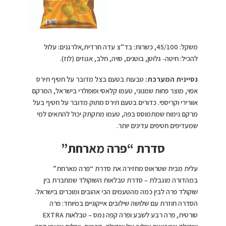
משקל: 45/100, כשרות: בד”צ עדה חרדית,אלרגנים: עלול
להכיל: חיטה- גלוטן, בוטנים, סויה, חלב, אגוזים (לוז).
נסיינית המערכת:
טבעות בטעם בצל מדובר על חטיף תירס
אפוי, מוצר פחות שמנוני, טעמו קלאסי ופופולרי בישראל, המרקם
אוורירי וקריספי. כדורים בטעם תירס מתוק מדובר על חטיף בעל
מרקם נימוח שמתמוסס בפה, טעמו מתקתק יכול להתאים למי
שמעדיפים חטיפים עדינים יותר.
סדרת “פרה מארחת”
עלית מבית שטראוס מחזירה את סדרת “פרה מארחת”
במהדורה מוגבלת – סדרת טבלאות השוקולד שמחברת בין
שוקולד פרה לבין כמה מהטעמים הכי אהובים ומוכרים בישראל.
הסדרה חוזרת עם שלושה שילובים אייקוניים במיוחד: פרה
טורטית, פרה רבע לשבע ופרה קפה נמס – טבלאות EXTRA