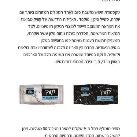
טקסטורת השיש נחשבת כיום לאחד הסמלים המזוהים ביותר עם
יוקרה, סטייל וניקיון מוקפד . האריזות החדשות של קוויק מביאות
את המראה המעוצב היישר למוצרי הניקיון היומיומיים. לצד
הנראות המרשימה, הסדרה בעלת ניחוח מלון עשיר ויוקרתי,
המעניק תחושת רעננות נעימה כמו בחופשה במלון
בוטיק.הניגודיות החדה בין האריזה הלבנה לשחורה יוצרת בולטות
ויזואלית חזקה במיוחד ומושכת את תשומת הלב של הצרכנים
באופן מיידי, תוך יצירת נוכחות דומיננטית.
מחיר מומלץ: החל מ-9 שקלים למארז המכיל 50 מטליות. ניתן
להשיג ברשתות המזון השונות ובחנויות הפרטיות.