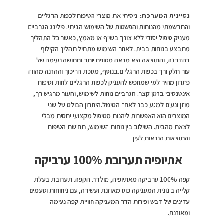
נסיינית המערכת
: ניסיתי את מוצרי הטיפוח לכפות הרגליים
והתרשמתי מהנוחות והפשטות של השימוש הביתי. פילינג הגרביים
מעניק טיפול יסודי ללא צורך בשיוף או מאמץ, כאשר כל התהליך
מתבצע בנוחות בבית. לאחר השימוש מתחיל תהליך הקילוף
בהדרגה, והתוצאה היא מראה מטופח יותר ותחושה נעימה של
עור חלק ורך בכפות הרגליים.בנוסף, מסכת הריכוך וההזנה מהווה
פתרון מהיר למי שמחפש להעניק לכפות הרגליים לחות וטיפוח
אינטנסיבי בזמן קצר. הגרביים נוחות לשימוש, והעור מרגיש רך,
מוזן ונעים למגע כבר לאחר הטיפול.היתרון הבולט של שני
המוצרים הוא האפשרות ליהנות מטיפול מקצועי יחסית מבלי
לצאת מהבית. השילוב בין נוחות השימוש, תחושת הטיפוח
והתוצאות הנראות לעין.
אתיופיה תערובת 100% ערביקה
קפה 100% ערביקה מאתיופיה, מולדת הקפה. תערובת בעלת
קלייה בינונית המעניקה כוס מאוזנת ועשירה, עם ניחוחות וטעמים
עדינים של דבש ופירות הדר המעניקה חוויית קפה נעימה
ומאוזנת.