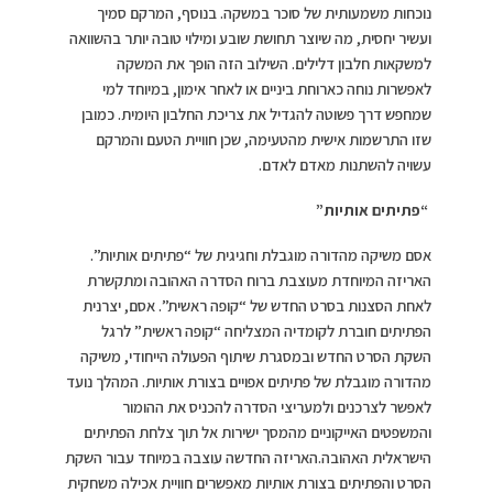
נוכחות משמעותית של סוכר במשקה. בנוסף, המרקם סמיך
ועשיר יחסית, מה שיוצר תחושת שובע ומילוי טובה יותר בהשוואה
למשקאות חלבון דלילים. השילוב הזה הופך את המשקה
לאפשרות נוחה כארוחת ביניים או לאחר אימון, במיוחד למי
שמחפש דרך פשוטה להגדיל את צריכת החלבון היומית. כמובן
שזו התרשמות אישית מהטעימה, שכן חוויית הטעם והמרקם
עשויה להשתנות מאדם לאדם.
“פתיתים אותיות”
אסם משיקה מהדורה מוגבלת וחגיגית של “פתיתים אותיות”.
האריזה המיוחדת מעוצבת ברוח הסדרה האהובה ומתקשרת
לאחת הסצנות בסרט החדש של “קופה ראשית”. אסם, יצרנית
הפתיתים חוברת לקומדיה המצליחה “קופה ראשית” לרגל
השקת הסרט החדש ובמסגרת שיתוף הפעולה הייחודי, משיקה
מהדורה מוגבלת של פתיתים אפויים בצורת אותיות. המהלך נועד
לאפשר לצרכנים ולמעריצי הסדרה להכניס את ההומור
והמשפטים האייקוניים מהמסך ישירות אל תוך צלחת הפתיתים
הישראלית האהובה.האריזה החדשה עוצבה במיוחד עבור השקת
הסרט והפתיתים בצורת אותיות מאפשרים חוויית אכילה משחקית