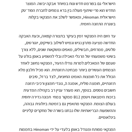
הישראלי גם בפורמט חדש ונוח במיוחד אבקה יבשה. המוצר
החדש הוא פרי שיתוף פעולה בין ברא צמחים לחברת הפוד־טק
הישראלית Hinoman, ומאפשר לשלב את המנקאי בקלות
בשגרת התזונה היומית.
עד היום היה המנקאי זמין בעיקר בתצורה קפואה, וכעת האבקה
החדשה מציעה פתרון נגיש וגמיש לשילוב בשייקים, יוגורטים,
סלטים, ממרחים, תבשילים, מאפים ומשקאות שונים, ללא צורך
בשינוי משמעותי של הרגלי האכילה ובלי להשפיע באופן בולט על
טעמם של המאכלים.למרות גודלו הזעיר, המנקאי נחשב לאחד
הצמחים העשירים ביותר מבחינה תזונתית. הוא מכיל חלבון מלא
הכולל את כל חומצות האמינו החיוניות, לצד ברזל, סיבים
תזונתיים, חומצה פולית, אומגה 3, נוגדי חמצון ורכיבי תזונה
חשובים נוספים. בנוסף, הוא מעורר עניין רב בקהילה המדעית
בזכות הימצאות ויטמין B12 ממקור צמחי תכונה נדירה יחסית
בעולם הצומח. המנקאי מתאפיין גם בזמינות ביולוגית גבוהה,
וההשפעות הבריאותיות שלו נבחנו בשורה של מחקרים קליניים
בינלאומיים.
המנקאי מפותח ומגודל באופן בלעדי על ידי Hinoman בחממות