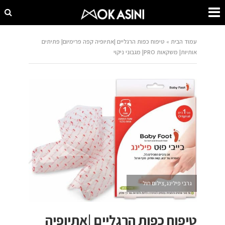
עמוד הבית
»
טיפוח כפות הרגליים |אתיופיה קפה פרימיום| פתיתים
אותיות| משקאות PRO| מגבוני ניקוי
גרבי פילינג,צילום חול
טיפוח כפות הרגליים |אתיופיה