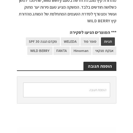
מהדורת קיץ מוגבלת חדשה בטעם Wild Berry, שתימכר למשך
כשלושה חודשים בלבד. המשקה מציע טעם פירות יער מתוק
ועשיר ומצטרף לסדרת הטעמים המתחלפת של המותג.מהדורת
קיץ WILD BERRY
*** המוצרים הגיעו לסקירה
תגיות
סופר פוד
WELEDA
מקדם הגנה 30 SPF
אבקת מנקאי
Hinoman
FANTA
WILD BERRY
הוספת תגובה
הוספת תגובה