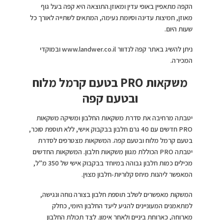
הקפה מתאפיין באופי עדין ומאוזן.התוצאה היא קפה בעל גוף
מאוזן, חמיצות עדינה וסיומת נעימה, המתאים לשתייה לאורך כל
שעות היום.
ניתן להשיג באתר קפה לנדוור www.landwer.co.il ובמוקדי
המכירה.
משקאות PRO
בטעם קרמל מלוח
ובטעם קפה
יטבתה מרחיבה את סדרת משקאות החלבון ומשיקה משקאות
PRO חדשים עם 40 גרם חלבון בבקבוק אישי, ללא תוספת סוכר,
בטעם קרמל מלוח ובטעם קפה. המשקאות מצטרפים לסדרת
יטבתה PRO הכוללת מגוון משקאות חלבון. המשקאות החדשים
מכילים כמות חלבון גבוהה במיוחד בבקבוק אישי של 350 מ”ל,
המאפשר ליהנות מיחס קלוריות-חלבון מצוין.
המשקות מאפשרים לשלב תוספת חלבון בצורה נוחה ונגישה,
למתאמנים המעוניינים להגיע ליעד החלבון היומי, כחלק
מארוחה, כארוחת ביניים ולאחר אימון. לצד תכולת החלבון