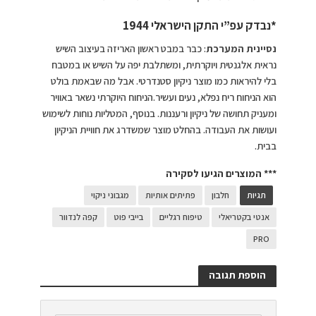
*נבדק עפ”י התקן הישראלי 1944
נסיינית המערכת
: כבר במבט ראשון האריזה בעיצוב השיש
נראית אלגנטית ויוקרתית, ומשתלבת יפה על השיש או במטבח
בלי להיראות כמו מוצר ניקיון סטנדרטי. אבל מה שבאמת בולט
הוא הניחוח ריח נפלא, נעים ועשיר.הניחוח היוקרתי נשאר באוויר
ומעניק תחושה של ניקיון ורעננות. בנוסף, המטליות נוחות לשימוש
ועושות את העבודה. בהחלט מוצר שמשדרג את חוויית הניקיון
בבית.
*** המוצרים הגיעו לסקירה
תגיות
חלבון
פתיתים אותיות
מגבוני ניקוי
אנטי בקטריאלי
טיפוח רגליים
בייבי פוט
קפה לנדוור
PRO
הוספת תגובה