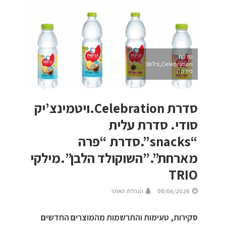
סדרת
Celebration,צילום:
פירמה
סדרת Celebration.ויטמינצ’יק
סודי. סדרת עלית
“snacks”.סדרת “פרה
מארחת”.”השוקולד הלבן”.מילקי
TRIO
08/06/2026
הנהלת האתר
סקירות, טעימות והתרשמות מהמוצרים החדשים