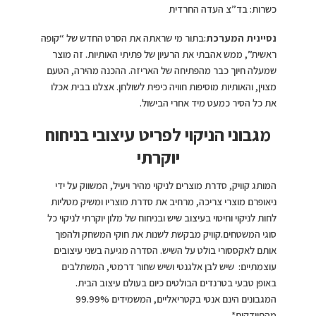
כשרות: בד”צ העדה החרדית
נסיינית המערכת
:בתור מי שראתה את הסרט החדש של “קופה
ראשית”, ממש אהבתי את הרעיון של פתיתי האותיות. זה מוצר
שמעלה חיוך כבר מהפתיחה של האריזה. ההכנה מהירה, הטעם
מצוין, והאותיות מוסיפות חוויה כיפית לשולחן. אצלנו בבית אכלו
את כל הסיר כמעט מיד אחרי הבישול.
מגבוני הניקוי לפריט עיצובי בניחוח
יוקרתי
המותג קוויק, סדרת מוצרים לניקוי מהיר ויעיל, המשווק על ידי
ניאופרם מוצרי צריכה, מרחיב את סדרת מוצריו ומשיק מטליות
לחות לניקוי וחיטוי בעיצוב שיש ובניחוח של מלון יוקרתי לניקוי כל
סוגי המשטחים.קוויק מבקשת לשנות את חוקי המשחק ולהפוך
אותם לאקססורי בולט על השיש. הסדרה מגיעה בשני עיצובים
עוצמתיים: שיש לבן אלגנטי ושיש שחור דרמטי, המשתלבים
באופן טבעי בטרנדים הבולטים כיום בעולם עיצוב הבית.
המגבונים הינם אנטי בקטריאליים, המשמידים 99.99%
מהחיידקים*.