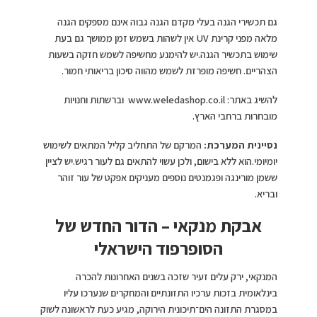
גם תכשירי הגנה בעלי מקדם הגנה גבוה אינם מספקים הגנה
מלאה מפני קרינת UV אין לשהות בשמש זמן ממושך גם בעת
שימוש בתכשיר הגנה.יש להימנע מחשיפה לשמש חזקה בשעות
הצהריים. חשיפה מופרזת לשמש מהווה סיכון בריאותי חמור.
להשיג באתר: www.weledashop.co.il וברשתות וחנויות
מובחרות ברחבי הארץ.
נסיינית המערכת:
המרקם של התחליב קליל המתאים לשימוש
יומיומי.הוא ללא בישום, ולכן עשוי להתאים גם לעור רגיש.יש לציין
ששמן מורינגה ופגמנטים נוספים מעניקים אפקט של עור זוהר
ובריא.
אבקת מנקאי – הדור החדש של
הסופרפוד הישראלי
המנקאי, ירק עלים זעיר שזכה בשנים האחרונות להכרה
בינלאומית בזכות ערכיו התזונתיים והמחקרים שנערכו עליו
במסגרת התזונה הים־תיכונית הירוקה, מגיע כעת לראשונה לשוק