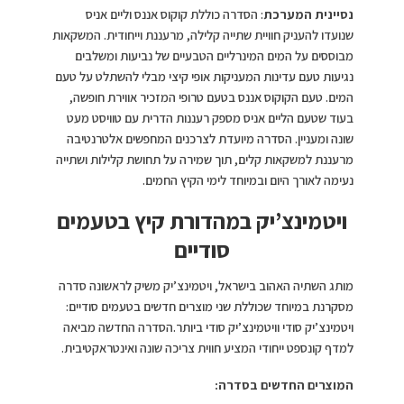
נסיינית המערכת
: הסדרה כוללת קוקוס אננס וליים אניס
שנועדו להעניק חוויית שתייה קלילה, מרעננת וייחודית. המשקאות
מבוססים על המים המינרליים הטבעיים של נביעות ומשלבים
נגיעות טעם עדינות המעניקות אופי קיצי מבלי להשתלט על טעם
המים. טעם הקוקוס אננס בטעם טרופי המזכיר אווירת חופשה,
בעוד שטעם הליים אניס מספק רעננות הדרית עם טוויסט מעט
שונה ומעניין. הסדרה מיועדת לצרכנים המחפשים אלטרנטיבה
מרעננת למשקאות קלים, תוך שמירה על תחושת קלילות ושתייה
נעימה לאורך היום ובמיוחד לימי הקיץ החמים.
ויטמינצ’יק במהדורת קיץ בטעמים
סודיים
מותג השתיה האהוב בישראל, ויטמינצ’יק משיק לראשונה סדרה
מסקרנת במיוחד שכוללת שני מוצרים חדשים בטעמים סודיים:
ויטמינצ’יק סודי וויטמינצ’יק סודי ביותר.הסדרה החדשה מביאה
למדף קונספט ייחודי המציע חווית צריכה שונה ואינטראקטיבית.
המוצרים החדשים בסדרה: