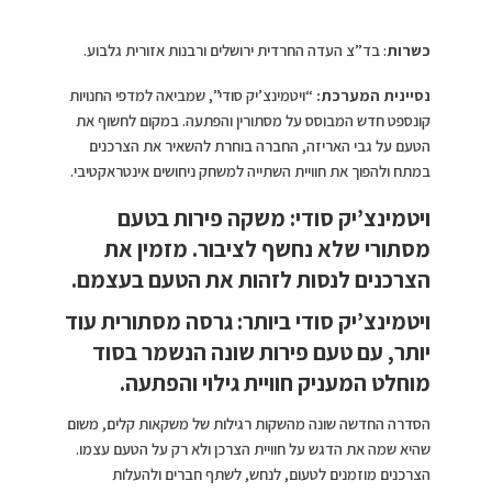
כשרות
: בד”צ העדה החרדית ירושלים ורבנות אזורית גלבוע.
נסיינית המערכת:
“ויטמינצ’יק סודי”, שמביאה למדפי החנויות
קונספט חדש המבוסס על מסתורין והפתעה. במקום לחשוף את
הטעם על גבי האריזה, החברה בוחרת להשאיר את הצרכנים
במתח ולהפוך את חוויית השתייה למשחק ניחושים אינטראקטיבי.
ויטמינצ’יק סודי: משקה פירות בטעם
מסתורי שלא נחשף לציבור. מזמין את
הצרכנים לנסות לזהות את הטעם בעצמם.
ויטמינצ’יק סודי ביותר: גרסה מסתורית עוד
יותר, עם טעם פירות שונה הנשמר בסוד
מוחלט המעניק חוויית גילוי והפתעה.
הסדרה החדשה שונה מהשקות רגילות של משקאות קלים, משום
שהיא שמה את הדגש על חוויית הצרכן ולא רק על הטעם עצמו.
הצרכנים מוזמנים לטעום, לנחש, לשתף חברים ולהעלות