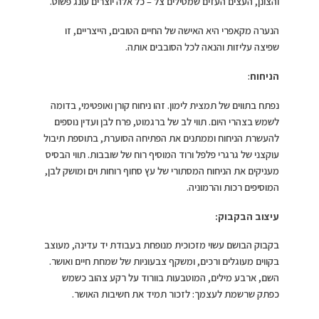
והצונן, העצים העזים שמטילים צל – כל אלה יוצרים עונג פשוט.
הנערה מקאפרי היא האישה של החיים הטובים, הייצריים, זו
שפיצה עליזות והנאה לכל הסובבים אותה.
הניחוח
:
נפתח בתווים של תמצית לימון. זהו ניחוח קורן ואופטימי, בדומה
לשמש בצהרי היום. תווי לב של ברגמוט, פרח לבן ועדין נוספים
להעשרת הניחוח וממתנים את הפתיחה הסוערת, בתוספת תיבול
עוקצני של גרגרי פלפל ורוד המוסיף רוח של שובבות. תווי הבסיס
מעניקים את הניחוח המסתורי של עץ סחוף רוחות וים ומושק לבן,
המוסיפים רכות והרמוניה.
עיצוב הבקבוק:
בקבוק הבושם עשוי מזכוכית מנופחת בעבודת יד עדינה, מעוצב
בקווים מעוגלים ורכים, ומשקף צבעוניות של שמחת חיים ואושר.
השם, ארבע מילים, המוטבעות בוורוד על רקע צהוב כשמש
כפתק שרשמת לעצמך: לזכור תמיד את חשיבות האושר.