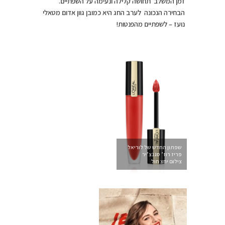
זמן המשלב תחושה קלילה ונעימה על השפתיים.
הבחירה הנכונה לערב החג היא כמובן גוון אדום מטאלי
נועז – לשפתיים מהפנטות!
שפתון החדש של לוריאל
פריז רוז’ סגנצ’יר
צילום יחצ חול