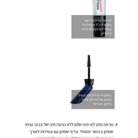
לוריאל פריז פריימר
במקרם ג’ל אינפליבל
עמיד לצרכן צלם מוטי
פישביין
מסקרה אנלימיטד עמיד
במים של לוריאל פריז
צילום יחצ חול
מראה החג לא יהיה שלם ללא נגיעה חיה של צבע! הניחי
שפתון בגימור מטאלי. עדיף שפתון עם עמידות לאורך