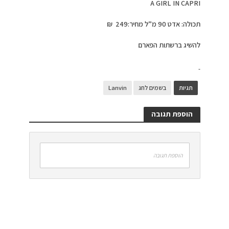
A GIRL IN CAPRI
תכולה: אדט 90 מ”ל מחיר:249 ₪
להשיג ברשתות הפארם
תגיות
בשמים לחג
Lanvin
הוספת תגובה
הוספת תגובה