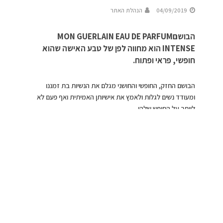
04/09/2019
הנהלת האתר
הבושםMON GUERLAIN EAU DE PARFUM
INTENSE הוא מחווה לפן של טבע האישה שהוא
חופשי, פראי ופתוח.
הבושם החזק, החופשי והחושני מגלם את הנשיות בת זמננו
ומעודד נשים לגלות ולאמץ את אישיותן האמיתית ואף פעם לא
לוותר על החופש שלהן.
השחקנית אנג’ילה ג’ולי מתחברת לשורשיה העמוקיים פעם
נוספת בקמפיין לבושם החדש ונראת יפייפיה, נשית ובטוחה
בעמצה מאי פעם.
כידוע הקשר הראשוני של אנג’לינה ג’ולי עם גרלן טמון בזיכרונות
הילדות שלה- פודרת גרלן של אימה, ובימים אלו החיבור עולה
שלב ומגיע לשיאו בשיתוף הפעולה המתמקד בערכים משותפים
ובאותנטיות באותה מידה שהבושם הינו חגיגה של נשיות מודרנית.