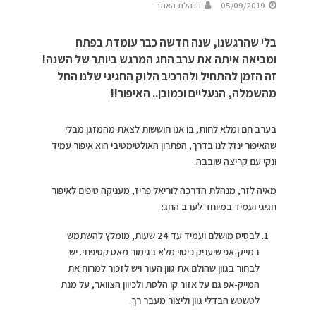
05/09/2019
הנהלת האתר
בלי שהרגשנו, שנה חדשה כבר עומדת בפתח
ומביאה איתה את ערב החג המרגש ביותר של השנה!
זה הזמן להתחיל ולהרכיב הלוק החגיגי שלנו החל
מהשמלה, הנעליים וכמובן.. האיפור!!
בערב חם ומלא לחות, בו אנו חוששות לצאת מהמזגן מבלי
שהאיפור ינזל לנו בדרך, הפתרון האולטימטיבי הוא איפור עמיד
ונקי עם קריצה שובבה.
מאיה לזר, מנהלת הדרכה לוריאל פריז, מעניקה טיפים לאיפור
חגיגי ועמיד במיוחד לערב החג:
לבסיס מושלם ועמיד עד 24 שעות, מומלץ להשתמש
במייק-אפ שיעניק כיסוי מלא בגימור מאט קטיפתי. יש
לבחור בגוון שהולם את גוון העור ויש לזכור למרוח את
המייק-אפ גם על אזור קו הלסת ולכיוון הצוואר, על מנת
לטשטש הבדלי גוון וליצור מעבר רך.