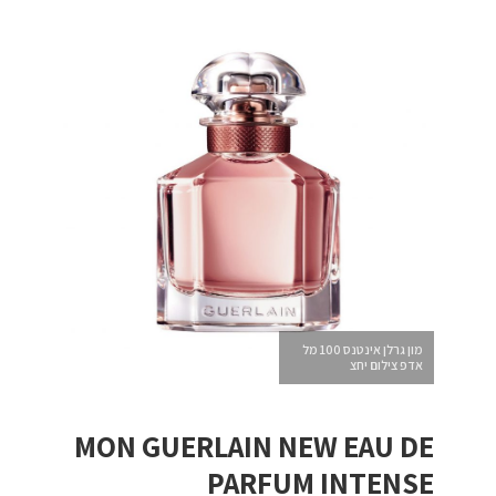
מון גרלן אינטנס 100 מל
אדפ צילום יחצ
MON GUERLAIN NEW EAU DE
PARFUM INTENSE