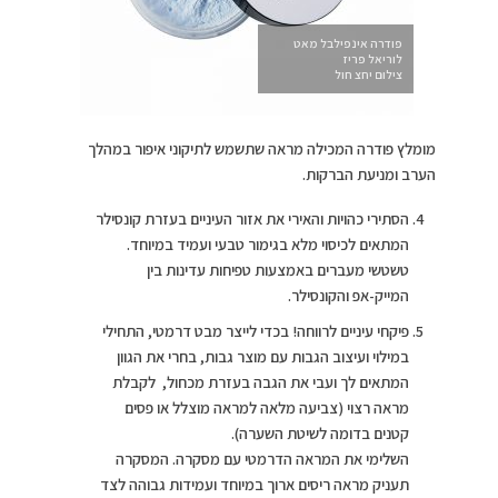
פודרה אינפילבל מאט
לוריאל פריז
צילום יחצ חול
מומלץ פודרה המכילה מראה שתשמש לתיקוני איפור במהלך
הערב ומניעת הברקות.
הסתירי כהויות והאירי את אזור העיניים בעזרת קונסילר
המתאים לכיסוי מלא בגימור טבעי ועמיד במיוחד.
טשטשי מעברים באמצעות טפיחות עדינות בין
המייק-אפ והקונסילר.
פיקחי עיניים לרווחה! בכדי לייצר מבט דרמטי, התחילי
במילוי ועיצוב הגבות עם מוצר גבות, בחרי את הגוון
המתאים לך ועבי את הגבה בעזרת מכחול, לקבלת
מראה רצוי (צביעה מלאה למראה מוצלל או פסים
קטנים בדומה לשיטת השערה).
השלימי את המראה הדרמטי עם מסקרה. המסקרה
תעניק מראה ריסים ארוך במיוחד ועמידות גבוהה לצד