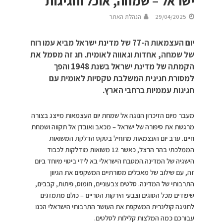
ישראל – שמחה, אוכל וחגיגות
29/04/2025
הנהלת האתר
יום העצמאות ה-77 של מדינת ישראל מביא עמו רוח
של שמחה, אחדות וגאווה לאומית. חג זה מסמל את
הקמתה של מדינת ישראל בשנת 1948 והפך
למסורת חגיגית המשלבת טקסיות לאומית עם
חגיגות עממיות ברחבי הארץ.
מעבר מיום הזיכרון הנוגה אל שמחת יום העצמאות מייצג בצורה
מרגשת את סיפורה של ישראל – מכאב ואובדן אל תקווה ושמחת
חיים. ערב יום העצמאות מתחיל בטקס הדלקת המשואות
הממלכתי בהר הרצל, כאשר 12 משואות מודלקות לכבוד
הישגיה של המדינה.המטבח הישראלי בא לידי ביטוי מיוחד ביום
זה, עם שילוב של מאכלים מסורתיים המשקפים את הגיוון
התרבותי של המדינה. סלטים צבעוניים, חומוס, פיתות, קבבים,
שיפודים מכל הסוגים וצבעי הירקות הטריים – כולם מתמזגים
לחגיגה קולינרית המשקפת את העושר התרבותי הישראלי הכנו
עבורכם כמה המלצות קלילות לסלטים.