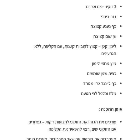
3 זוקיני יפים וטריים
גזר בינוני
כף נענע קצוצה
שן שום קצוצה
לימון קטן – קצוץ לקוביות קטנות, עם הקליפה, ללא
הגרעינים
מיץ מחצי לימון
כפית שמן שומשום
כף ג’ינגר טרי מגורד
מלח ופלפל לפי הטעם
אופן
ההכנה
:
פורסים את הגזר ואת הזוקיני לרצועות דקות – גפרורים.
אם הזוקיני יפים, רצוי להשאיר את הקליפה
מערבבים את הירקות עם שאר המרכיבים, מעסים היטב