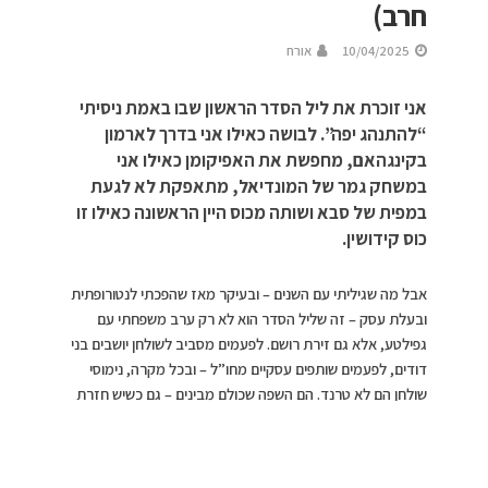
חרב)
10/04/2025
אורח
אני זוכרת את ליל הסדר הראשון שבו באמת ניסיתי
“להתנהג יפה”. לבושה כאילו אני בדרך לארמון
בקינגהאם, מחפשת את האפיקומן כאילו אני
במשחק גמר של המונדיאל, מתאפקת לא לגעת
במפית של סבא ושותה מכוס היין הראשונה כאילו זו
כוס קידושין.
אבל מה שגיליתי עם השנים – ובעיקר מאז שהפכתי לנטורופתית
ובעלת עסק – זה שליל הסדר הוא לא רק ערב משפחתי עם
גפילטע, אלא גם זירת רושם. לפעמים מסביב לשולחן יושבים בני
דודים, לפעמים שותפים עסקיים מחו”ל – ובכל מקרה, נימוסי
שולחן הם לא טרנד. הם השפה שכולם מבינים – גם כשיש חזרת
בגרון. והכי כיף? זה לגמרי משהו שאפשר ללמוד, לצלוח, וליהנות
ממנו (גם אם נשפכה לכם כוס ראשונה על המפית).