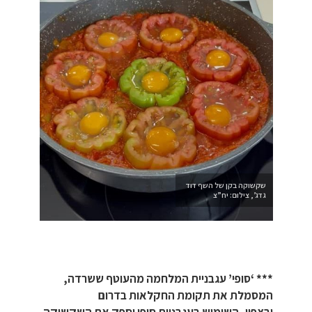
שקשוקה בקן של השף דוד
גדג’, צילום: יח”צ
***
‘סופי’ עגבניית המלחמה מהעוטף ששרדה,
המסמלת את תקומת החקלאות בדרום
ובצפון, השימוש בעגבניות סופי יספק את השקשוקה