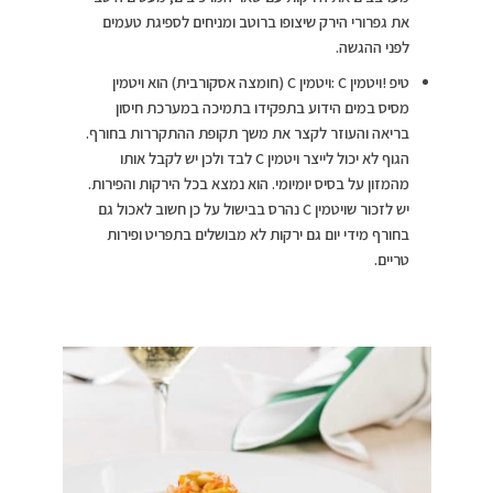
את גפרורי הירק שיצופו ברוטב ומניחים לספיגת טעמים
לפני ההגשה.
טיפ !ויטמין C :ויטמין C (חומצה אסקורבית) הוא ויטמין
מסיס במים הידוע בתפקידו בתמיכה במערכת חיסון
בריאה והעוזר לקצר את משך תקופת ההתקררות בחורף.
הגוף לא יכול לייצר ויטמין C לבד ולכן יש לקבל אותו
מהמזון על בסיס יומיומי. הוא נמצא בכל הירקות והפירות.
יש לזכור שויטמין C נהרס בבישול על כן חשוב לאכול גם
בחורף מידי יום גם ירקות לא מבושלים בתפריט ופירות
טריים.