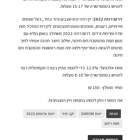
להגישו בטמפרטורה של 15-17 מעלות.
דרום רוזה 2022:
יין רוזה יבש שצבעו ורוד בהיר, בעל טעמים
פירותיים, רעננים, מאוזנים ומעט חמצמצים. ליין ריח המזכיר תות
שדה ופריחת ורדים. דרום רוזה 2022 משתלב באופן נפלא עם
מגוון מנות מהמטבח הים תיכוני, שילוב היוצר חגיגה אמיתי לחיך.
מתאים להגשה כאפריטיף וילווה יפה מנות ראשונות מהמטבח הים
תיכוני.
אחוז אלכוהול: 12.5%. כדי ליהנות מהיין בצורה מקסימלית רצוי
להגישו בטמפרטורה של 8-10 מעלות.
מחיר מומלץ : 150 ₪
את המארז ניתן להשיג בחנויות היין המובחרות.
תגיות
יינות DAROM
יקב יתיר
יינות אדומים 2022
חוות רימון
הוספת תגובה