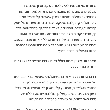
מיזם חדשני זה, נועד לסייע לטובת שיקום ומתן מענה מידי
לנפגעי טראומה, כחלק מהבנה כי עם פרוץ המלחמה נוצר צורך
להרחיב את פעילות העמותה באופן שיאפשר קליטה של מפוני
עוטף והלומי קרב, להם מעניקה העבודה בחווה מענה טיפולי יומי,
קהילתי ותעסוקתי ומאפשרת לעבד ולהשתקם מהטראומה. לשם
כך, מרחיב יקב יתיר את היקף התרומה – עם מארז DAROM
למען הדרום. מארז זוגי של יין דרום הכולל יין אדום מבציר 2022,
ודרום רוזה מבציר 2022, אשר חלק מהכנסותיו יתרמו להרחבת
החוות הטיפוליות בדרום הארץ.
מארז זוגי של יין דרום כולל דרום אדום מבציר 2022 ודרום
רוזה מבציר 2022
דרום אדום 2022:
יין אדום יבש ואלגנטי שטעמי הפרי המובהקים
שלו שומרים על איפוק ורעננות, וצבעו גרנט ארגמני. ליין ריח
המזכיר פטל שחור, מעט עץ קלוי ומאוזן. ליין טעמים של פרי בשל
ורענן עם עפיצות נעימה, ועל כן יכול להתאים מאוד לליווי של
מנות בשר קלילות, וכן מאכלים מהמטבח הים התיכוני.
אחוז אלכוהול 13.5%. כדי ליהנות מהיין בצורה מקסימלית רצוי