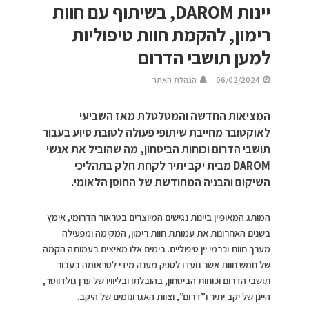
יינות DAROM, בשיתוף עם חוות
רימון, להקמת חוות טיפוליות
למען תושבי הדרום
06/02/2024
הנהלת האתר
המציאות החדשה והמטלטלת מאז השביעי
לאוקטובר מחייבת שיתופי פעולה לטובת סיוע בעבור
תושבי הדרום וכוחות הביטחון, מה שהוביל את אנשי
DAROM מבית יקב יתיר לקחת חלק בתהליכי
השיקום והבניה המחודשת של החוסן הלאומי.
המותג המאופיין ביינות נגישים המיוצרים בטראור הדרומי, אימץ
בשנים האחרונות את עמותת חוות רימון, המקימה ומפעילה
מערך חוות וכרמי יין טיפוליים. בימים אלו מאיצים בעמותה הקמה
של חמש חוות אשר נועדו לספק מענה מידי לטראומה בעבור
תושבי הדרום וכוחות הביטחון, בהובלתו ובליוויו של ערן גולדווסר,
היינן של יקב יתיר ו”דרום”, וצוות האגרונומים של היקב.