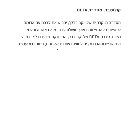
קולומבר, מסדרת BETA
הסדרה היוקרתית של ‘יקב ברקן’, יכבוש את לבכם עם ארומה
טרופית נפלאה וילווה באופן מושלם ערב מלא באהבה ובלתי
נשכח. סדרת BETA של יקב ברקן המרתקת מיועדת לצרכני היין
החדשניים וההרפתקנים לחוויה מיוחדת של זנים, ניחוחות וטעמים
ייחודים המתרחקים מן הזרם המרכזי אל עבר קצוות היצירה
האישית. מדובר ביינות Hand Craft. כלומר, יינות המופקים
בכמות קטנה, גם אם מדובר ביין המגיע מכרם אחד בלבד או
מחבית בודדת ואיכותית במיוחד.
זן הקולומבר שמקורו בכרם יחידני במסילת ציון ממורדות יהודה
הוא הדוגמא הטובה ביותר לכך שלפעמים הדברים הכי טובים
נמצאים ממש לידנו, ורק צריך לפקוח עיניים ולתת להם תשומת
לב. קולומבר נותן ביטוי מושלם לטרואר הישראלי ומתאפיין בטעמי
פרי טרופי והדרים, רמיזות עשבוניות וחמיצות מרעננת. בעת
הטעימה באף מיד עולות ארומות גויאבה ופסיפלורה, מלווים
בפירות קיץ רעננים. היין בעל גוף בינוני ועגול.