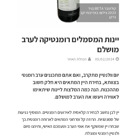
קולומבר BETA בציר
2023 צילום: באדיבות יקב
ברקן
יינות המסמלים רומנטיקה לערב
מושלם
05/02/2024
הנהלת האתר
יום וולנטיין מתקרב, ואם אתם מתכננים ערב רומנטי
בצוותא, בחירת היין המתאים היא חלק חשוב
מההכנות. הנה כמה המלצות ליינות שיתאימו
לאווירה ויעשו את הערב למושלם.
יין לבן נחשב לבחירה קלאסית לאירועים רומנטיים. המוסיף נגיעות
של ספונטניות. הרוזה קל ופרחוני המתאים לארוחה רומנטית.כך
שבחרו יין שמשקף את אופי הערב וטעמכם האישי, ותיהנו מיום
ולנטיין רומנטי ומוצלח.