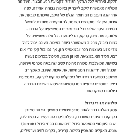
חלקה, ואחראי לכל תהליך הגידול ולקביעת רגע הבציר. השליטה
המלאה מאפשרת ליקב לייצר יין באיכות גבוהה ואחידה, שנה
אחר שנה הענבים הם חומר הגלם של היקב, ואיכותם קובעת את
איכות היין. לכן מוקדשת תשומת לב והקפדה מיוחדת לטיפול
בגפנים. היקב שולט בכל הפרמטרים המשפיעים על הכרם –
עלווה, כמות מים, קרקע, הדליה ועוד. כל אלה משפיעים על
כמות היבול, מרכיב משמעותי ביותר באיכות העינב: יבול גדול
מדי פוגע בעוצמת הפרי ובמאפייני הזן, אך גם יבול קטן מדי אינו
רצוי. הסוד הוא במציאת האיזון הנכון, הטיפול בכרמים נעשה
בשיטות המשלבות מסורת ארוכת שנים שהובאה מכרמי אירופה,
וטכנולוגיות חדשניות המבטיחות את איכות העינב. מאמץ רב
מושקע במניעת חדירה של כימיקלים מזיקים לקרקע, באמצעות
דישון בחומרים טבעיים כמו קומפוסט ושימוש בשיטות הדברה
ביולוגיות מתקדמות
שלושה אזורי גידול
עמק האלה נבחר לאחר מסע חיפושים ממושך. האזור מצטיין
בקרקע חרסיתית מאווררת, בעלת ניקוז טוב ועשירה במינרלים,
ויש בו גיוון נופי המאפשר גידול זנים שונים בבתי גידול (terroir)
שונים. האקלים מתאפיין בלילות קרירים, בקרים לחים וערפיליים,