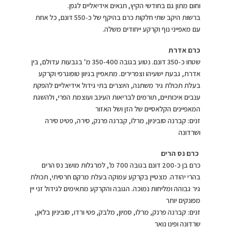
וחום מתון גם בחודשי הקיץ, תנאים אידיאליים לגפן.
ברשות היקב שתי חלקות כרם בהיקף של כ-550 דונם, כל אחת
עם מאפייני נוף וקרקע ייחודים משלה.
כרם אדרת
שטחו כ-350 דונם. נטוע בגובה 350-400 מ’ בגבעות עדולם, בין
אדרת, גבעת ישעיהו וצפרירים. מתאפיין בגיוון טופוגרפי וקרקע
בעלת תכולת גיר משתנה, היוצרים בתי גידול אידיאליים להפקת
ענבים איכותיים, תורמים לבריאות העינב ועוצמת הפרי, ולהשגת
המאפיינים הקלאסיים של הזן ושל האזור
זנים: קברנה סוביניון, מרלו, קברנה פרנק, סירה, פטיט סירה
ושרדונה
כרם נס הרים
כרם בן כ-200 דונם בגובה 700 מ’, למרגלות מושב נס הרים
בהרי יהודה. מצטיין בקרקע עמוקה בעלת מרקם חרסיתי, תכולת
גיר גבוהה ומליחות נמוכה. הגובה והקרקע מתאימים לגידול זני יין
מפונקים יותר
זנים: קברנה פרנק, מרלו, סמיון, מלבק, פטי ורדו, סוביניון בלאן,
שרדונה ופינו נואר