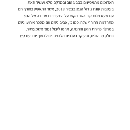
האדומים מתאפיינים בצבע טוב ובמרקם מלא ועשיר וזאת
בעקבות עונת גידול הגפן בבציר 2018, אשר התאפיין בחורף חם
עם מעט מנות קור אשר הקשו על התעוררות אחידה של הגפן
מתרדמת החורף שלה. כמו כן, אביב גשום עם מספר אירועי גשם
במהלך פריחת הגפן והחנתה, תרמו ליבול נמוך משמעותית
בחלק מן הזנים, ובעיקר בענבים הלבנים. יבול נמוך יחד עם קיץ
שהתאפיין בטמפרטורות מתונות יחסית תרמו להבשלות אחידות,
מהירות וטובות, עם נתוני סוכר טובים וחמיצות טבעית מצוינת.”
סדרת
SELECTED
ביססה את מעמדה לאורך השנים כסדרת
יינות מובילה בישראל, המעניקה תמורה גבוהה למחירי היין
הנוחים. בסדרה מגוון יינות וזנים: אדומים, לבנים, סמוקים
ומוסקטו. יינות נגישים בעלי אופי צעיר, פירותי ורענן. המגוון ואופיים
הנגיש של יינות סדרת
SELECTED
המותאמים לחיך הישראלי
מאפשרים לכל אחד ליהנות מכוס יין במגוון הזדמנויות צריכה
אישית, ארוחה משפחתית ובכל אירוע ואירוח. יינות הסדרה הם
יינות עסיסיים, שכיף לשתות אותם, “יינות לשתייה ולא יינות
לטעימה”.
*ניתן לרכוש את היינות של סדרת
SELECTED
ברשתות שיווק