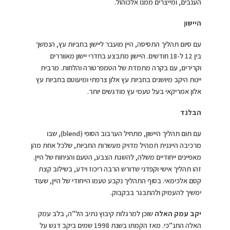
הענבים, ומייצרים ממנו אלכוהול.
היישו
ן
עם סיום תהליך התסיסה, היין מועבר ליישון בחביות עץ, הנמשך
בין 12 ל-18 חודשים. היישון מתבצע בחדרי יישון מאווררים
וקרירים, עם בקרה מתמדת של הטמפרטורה והלחות. מרבית
יינות היקב מיושנים בחביות עץ אלון צרפתי ומיעוטם בחביות עץ
אלון אמריקאי בעל טעמי עץ מודגשים יותר.
הבלנד
עם תום תהליך היישון, מתחיל הערבוב הסופי (blend), שבו
מרכיבה הייננית תמהיל מדויק מעשרות החביות, שלכל אחת מהן
מאפיינים ייחודיים משלה, להשגת הצבע, הטעם והניחוח של היין.
זהו תהליך אישי וקפדני שדורש הרבה ריכוז וידע, בשילוב קצת
קסם אלכימאי. בסוף התהליך נקבע טעמו הייחודי של היין, שעוד
ימשיך להעמיק ולהתבגר בבקבוק.
יקב עמק האלה
שוכן למרגלות קיבוץ נתיב הל”ה, בלב עמק
האלה התנ”כי. מאז הקמתו בשנת 1998 שמים ביקב דגש על