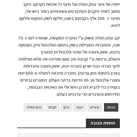
ייחודו של אזור עמק האלה ועל מיצוי כל איכויות הקרקע. היקב
נחשב לאחד היקבים המתקדמים והאיכותיים ביותר בישראל,
ומייצר כ -350 אלף בקבוקים בשנה, חלקם לשוק המקומי וחלקם
ליצוא.
יקב עמק האלה משווק ע”י החברה הסקוטית, שנוסדה לפני כ-70
שנה, מהחברות המובילות בשוק בתחום האלכוהול והיין, העוסקת
בייבוא, שיווק והפצה של מותגי אלכוהול ויין מהארץ
והעולם, נרכשה ע”י קבוצת טיב טעם שמיזגה את מלוא פעילותה
לתוך חברת הבת ישרקו (חברת ייבוא, שיווק והפצה מהגדולות
בארץ בתחומי מזון גורמה). החברה מייבאת למעלה מ-600 יינות
ומוצרי אלכוהול מכ-30 מדינות ברחבי העולם. המוצרים נבחרים
בקפידה כדי להביא לצרכן הישראלי את האיכויות הגבוהות,
החידושים והטרנדים הכי עדכניים בעולם.
תגיות
סיורים
יינות
כרם
יקבים
כרם האלה
הוספת תגובה