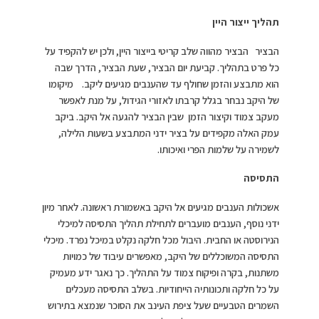
תהליך ייצור היין
הבציר הבציר מהווה שלב קריטי בייצור היין, ולכן יש להקפיד על
כל פרט בתהליך. קביעת יום הבציר, שעת הבציר, הדרך שבה
הוא מתבצע והזמן שחולף עד שהענבים מגיעים ליקב. מיקומו
של היקב נבחר בגלל קרבתו לאזורי הגידול, על מנת לאפשר
מעקב צמוד וקיצור הזמן שבין הבציר להגעה אל היקב. ביקב
עמק האלה מקפידים על בציר ידני המתבצע בשעות הלילה,
לשמירה על שלמות הפרי ואיכותו.
התסיסה
אשכולות הענבים מגיעים אל היקב באשמורת ראשונה. לאחר מיון
ידני נוסף, הענבים מועברים לתחילת תהליך התסיסה למיכלי
הנירוסטה או החבית. היבול מכל חלקה נקלט במיכל נפרד. מיכלי
התסיסה המשוכללים של היקב, מאפשרים עיבוד של כמויות
משתנות, בקרה ופיקוח צמוד על התהליך. כך נאגר ידע מעמיק
על כל חלקה ותכונותיה הייחודיות. בשלב התסיסה מעכלים
השמרים הטבעיים שעל ציפת העינב את הסוכר שנמצא בתירוש