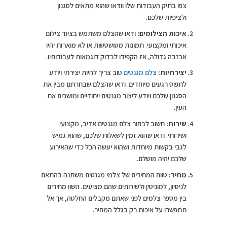
צפו בתיק העבודות שלו וודאו שהוא מתאים לסגנון
ולציפיות שלכם.
איכות הצילומים:
ודאו שהצלם משתמש בציוד צילום
איכותי ומקצועי. תמונות מטושטשות או לא מוארות יהיו
אכזבה גדולה, אז הקפידו לבדוק דוגמאות לעבודותיו.
יצירתיות:
צלם מגנטים
טוב צריך להיות יצירתי ויודע
לתפוס רגעים מיוחדים. ודאו שהצלם שבחרתם מבין את
הסגנון שלכם ויודע ליצור מגנטים ייחודיים ומושכים את
העין.
שירות:
חשוב לבחור צלם מגנטים אדיב, מקצועי
ושירותי. ודאו שהוא זמין לשאלות שלכם, שהוא גמיש
לגבי בקשות מיוחדות ושהוא יעשה הכל כדי שהאירוע
שלכם יהיה מושלם.
מחיר:
טווח המחירים של צלמי מגנטים משתנה בהתאם
לניסיון, למוניטין ולשירותים שהם מציעים. השוו מחירים
בין מספר צלמים לפני שאתם מקבלים החלטה, אך אל
תתפשרו על איכות רק בגלל המחיר.