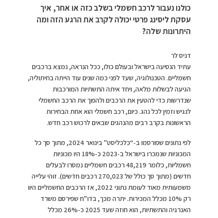
כולנו נעבור לרכב חשמלי בשלב כזה או אחר, איך
עסקת ליסינג פרטי יכולה לקרב את הרגע הזה ומה
היתרונות שלה?
דניס לר
עתיד הנסיעה בישראל ובעולם כולו, ככל הנראה, נמצא ברכבים
חשמליים. הטכנולוגיה, שעד לפני כמה שנים עוד הייתה בחיתוליה,
הגיעה לבשלות מלאה, ויחד איתה התשתיות המורכבות
שנדרשות כדי להטעין את הרכבים ולהפוך את הרכב החשמלי
לנגיש וזמין לכל נהג. כיום, רכב חשמלי הוא אחת הבחירות
הראשונות בקרב רבים מהנהגים שבאים לרכוש רכב חדש.
לפי נתונים שפורסמו ב-“כלכליסט” בינואר 2024, מתוך סך כל
המכוניות שנמכרו בישראל ב-2023 כ-18% היו מכוניות
חשמליות, כלומר 48,219 רכבים חשמליים נמסרו לבעלים
חדשים (מתוך סך כולל של 270,023 רכבים חדשים). זוהי עלייה
משמעותית מאוד לעומת נתוני 2022, אז הרכבים החשמליים היוו
רק 10% מכלל המכירות. יתרה מכך, בדו”ח שפירסם משרד
האנרגיה והתשתיות, הוא חוזה שעד 2025 כ-26% מכלל