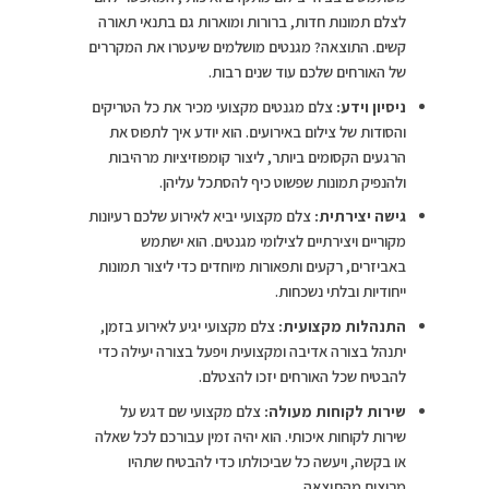
לצלם תמונות חדות, ברורות ומוארות גם בתנאי תאורה
קשים. התוצאה? מגנטים מושלמים שיעטרו את המקררים
של האורחים שלכם עוד שנים רבות.
ניסיון וידע:
צלם מגנטים מקצועי מכיר את כל הטריקים
והסודות של צילום באירועים. הוא יודע איך לתפוס את
הרגעים הקסומים ביותר, ליצור קומפוזיציות מרהיבות
ולהנפיק תמונות שפשוט כיף להסתכל עליהן.
גישה יצירתית:
צלם מקצועי יביא לאירוע שלכם רעיונות
מקוריים ויצירתיים לצילומי מגנטים. הוא ישתמש
באביזרים, רקעים ותפאורות מיוחדים כדי ליצור תמונות
ייחודיות ובלתי נשכחות.
התנהלות מקצועית:
צלם מקצועי יגיע לאירוע בזמן,
יתנהל בצורה אדיבה ומקצועית ויפעל בצורה יעילה כדי
להבטיח שכל האורחים יזכו להצטלם.
שירות לקוחות מעולה:
צלם מקצועי שם דגש על
שירות לקוחות איכותי. הוא יהיה זמין עבורכם לכל שאלה
או בקשה, ויעשה כל שביכולתו כדי להבטיח שתהיו
מרוצים מהתוצאה.