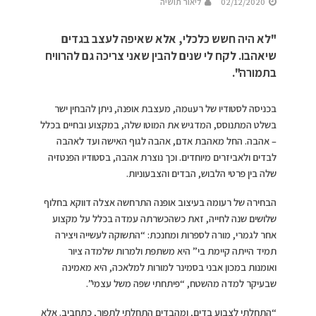
02/12/2020
ליאור תושיה
"לא היה חשש כלכלי, אלא שאיפה לעצב בגדים
שיאהבו. לקח לי שנים להבין שאני צריכה גם להרוויח
בתמורה".
בכניסה לסטודיו של רעuמה, מעצבת אופנה, ניתן להבחין ישר
בשלט המתנוסס, המדגיש את המוטו שלה, במקצוע ובחיים בכלל
– אהבה. החל מאהבת אדם, אהבה לגוף האישה ועד לאהבה
לבדים ולאביזרים מיוחדים. וכך נוצרת אהבה, בסטודיו הפנטזיה
שלה בין פרטי הלבוש, הבדים והצבעוניות.
הבחירה של רעומה בעיצוב אופנה התרחשה אצלה דווקא בחלוף
שלושים שנה לחייה, זאת כשהכשרתה עמדה בכלל על מקצוע
אחר לגמרי, מורה לספרות ומחנכת: “התשוקה לעשייה ויצירה
תמיד הייתה קיימת בי” היא משתפת ולמרות שלמדה ציור
ואומנות במכון אבני בסמינר למורות למלאכה, היא מאמינה
שבעיקר למדה מהשטח, “פיתחתי שפה משל עצמי”.
“התחלתי לצבוע בדים, ומהבדים התחלתי לתפור, כתחביב. אלא