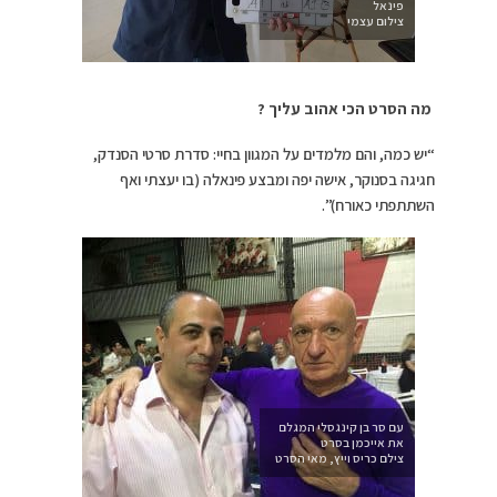
פינאל
צילום עצמי
מה הסרט הכי אהוב עליך ?
“יש כמה, והם מלמדים על המגוון בחיי: סדרת סרטי הסנדק,
חגיגה בסנוקר, אישה יפה ומבצע פינאלה (בו יעצתי ואף
השתתפתי כאורח)”.
עם סר בן קינגסלי המגלם
את אייכמן בסרט
צילם כריס וייץ, מאי הסרט