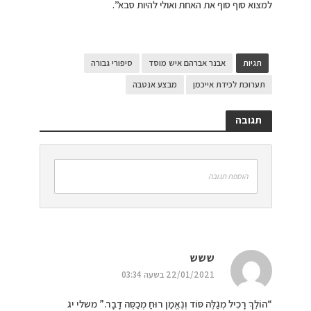
למצוא סוף סוף את האחת ואולי להיות סבא”.
תגיות
אבנר אברהם איש מוסד
סיפורי גבורה
תערוכת לכידת אייכמן
מבצע אנטבה
תגובה
הוספת תגובה
ששש
22/01/2021 בשעה 03:34
“הוֹלֵךְ רָכִיל מְגַלֶּה סּוֹד וְנֶאֱמַן רוּחַ מְכַסֶּה דָבָר.” משלי יג