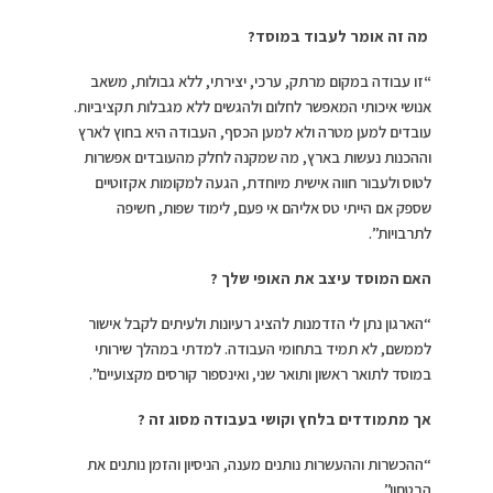
מה זה אומר לעבוד במוסד?
“
זו עבודה במקום מרתק, ערכי, יצירתי, ללא גבולות, משאב
אנושי איכותי המאפשר לחלום ולהגשים ללא מגבלות תקציביות.
עובדים למען מטרה ולא למען הכסף, העבודה היא בחוץ לארץ
וההכנות נעשות בארץ, מה שמקנה לחלק מהעובדים אפשרות
לטוס ולעבור חווה אישית מיוחדת, הגעה למקומות אקזוטיים
שספק אם הייתי טס אליהם אי פעם, לימוד שפות, חשיפה
לתרבויות”.
האם המוסד עיצב את האופי שלך ?
“הארגון נתן לי הזדמנות להציג רעיונות ולעיתים לקבל אישור
לממשם, לא תמיד בתחומי העבודה. למדתי במהלך שירותי
במוסד לתואר ראשון ותואר שני, ואינספור קורסים מקצועיים”.
אך מתמודדים בלחץ וקושי בעבודה מסוג זה ?
“ההכשרות וההעשרות נותנים מענה, הניסיון והזמן נותנים את
הבטחון”.