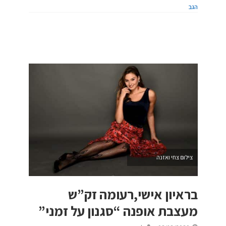
הגב
צילום צחי ואזנה
בראיון אישי,רעומה זק”ש
מעצבת אופנה “סגנון על זמני”