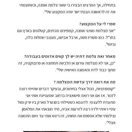
בתחילה, אך המרצים הבצירו בי שאני צלמת אופנה, וכשטעמתי
את זה לראשונה הבנתי ישר שזה המקצוע שלי”.
ספרי לי על המקצוע?
“אני מצלמת מותגי אופנה, קמפיינים מגזינים, קטלוגים בארץ וגם
בחו”ל. כמו סטודיו פשה, ארבל אבישג, מעצבי שמלות כלה,
וביוטי”.
מאחר ואת צלמת דתיה יש לך קווים אדומים בעבודה?
“כן, אני לא מצלמת עירום או הלבשה תחתונה או פרובוקציה, זה
מתוך כבוד לדת והאמונה האישית שלי”.
מה את רואה דרך עדשת המצלמה ?
“קומפוזציות, הכול אצלי בחיתוכים, ובעיקר דברים שהייתי רוצה
לזכור. אז אם אני רואה סיטואציה ברחוב שמעניינת אותי אני
מתעדת ללעצמי. לדוגמא כשטיילתי בסנטרל פארק ביו יורק ומול
עיניי ראיתי ילדה רצה לזרעות אביה, מיד הוצאתי את הפלאפון
וצילמתי שלא אפספס את החוויה, זה ריגש אותי עד היום התמונה
אצלי”.