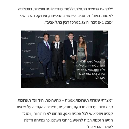
“לקראת פרישתי התחלתי ללמוד מוזיאולוגיה ואוצרות בפקולטה
לאמנות באונ’ תל-אביב. סיימתי בהצטיינות, ופרויקט הגמר שלי
‘מבצע אנטבה’ הוצג במרכז רבין בתל אביב”.
משמאל נשיא MGM, מימין
השחקנית רותם פילוסוף
ולידה הבמאי כריס וייץ
צילום באדיבות אבנר
אברהם
“אצרתי עשרות תערוכות אמנות – מתערוכות יחיד ועד תערוכות
קבוצתיות. עבודה מרתקת, תובענית, מצריכה הקפדה על פרטים
קטנים ויחס אישי לכל אמנית ואמן. התחום לא היה רווחי, ומנגד
הגיעו הזמנות רבות להופיע ברחבי העולם. כך נפתחה הדלת
לעולם ההרצאות”.