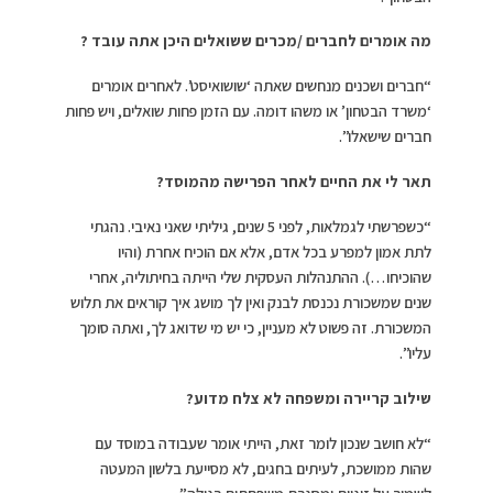
מה אומרים לחברים /מכרים ששואלים היכן אתה עובד ?
“חברים ושכנים מנחשים שאתה ‘שושואיסט’. לאחרים אומרים
‘משרד הבטחון’ או משהו דומה. עם הזמן פחות שואלים, ויש פחות
חברים שישאלו”.
תאר לי את החיים לאחר הפרישה מהמוסד?
“כשפרשתי לגמלאות, לפני 5 שנים, גיליתי שאני נאיבי. נהגתי
לתת אמון למפרע בכל אדם, אלא אם הוכיח אחרת (והיו
שהוכיחו…). ההתנהלות העסקית שלי הייתה בחיתוליה, אחרי
שנים שמשכורת נכנסת לבנק ואין לך מושג איך קוראים את תלוש
המשכורת. זה פשוט לא מעניין, כי יש מי שדואג לך, ואתה סומך
עליו”.
שילוב קריירה ומשפחה לא צלח מדוע?
“לא חושב שנכון לומר זאת, הייתי אומר שעבודה במוסד עם
שהות ממושכת, לעיתים בחגים, לא מסייעת בלשון המעטה