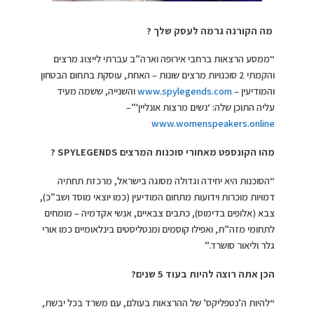
מה הקורנה גרמה לעסק שלך ?
“ממסע הרצאות ברחבי אירופה וארה”ב עברתי לייצוג מרצים
והקמתי 2 סוכנויות מרצים שונות – האחת, עוסקת בתחום הבטחון
והמודיעין –
www.spylegends.com
והשנייה, ששמה מעיד
עליה התוכן שלה: ‘נשים מרצות אונליין'”–
www.womenspeakers.online
מהו הקונספט מאחורי סוכנות המרצים
SPYLEGENDS
?
“הסוכנות היא יחידה וגדולה מסוגה בישראל, מרכזת תחתיה
דמויות מוכרות וידועות מתחום המודיעין (כמו יוצאי מוסד ושב”כ),
צבא (אלופים בדימוס), כתבים צבאיים, אנשי אקדמיה – מומחים
לתחומי מזה”ת, ואפילו קוסמים ומנטליסטים בינלאומיים כמו אורי
גלר וליאור סושרד.”
הכן אתה רוצה להיות בעוד 5 שנים?
“
להיות ה’נטפליקס’ של ההרצאות בעולם, עם משרד בכל יבשת,