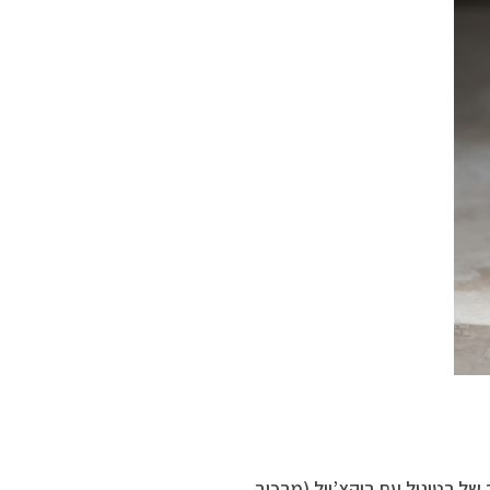
 של רטינול עם בוקצ’יול (מרכיב