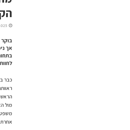
הקל
2025
בוקר 
אך ני
בתחום
לחוות
כבר בכ
ראוותנ
הראשון
מול הא
משפט ש
אחרת. 