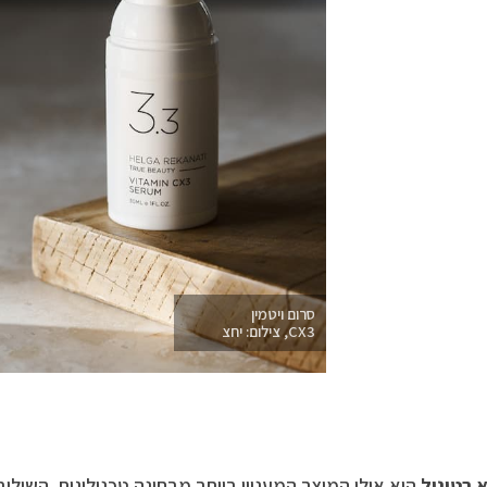
סרום ויטמין
CX3, צילום: יחצ
 רטינול
הוא אולי המוצר המעניין ביותר מבחינה טכנולוגית. השילוב