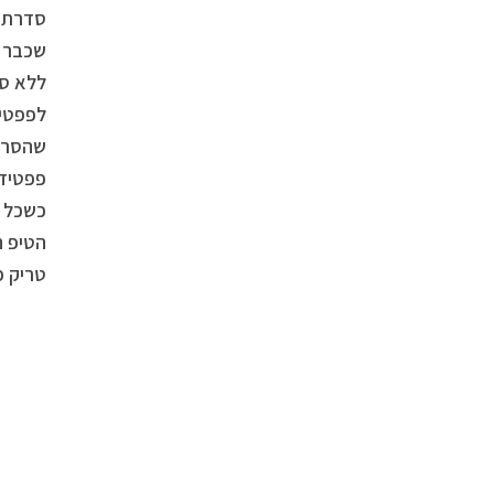
שכבר ר
ללא ספ
לפפטיד
שהסרום
פפטיד 
כשכל א
הטיפ ה
טריק פ