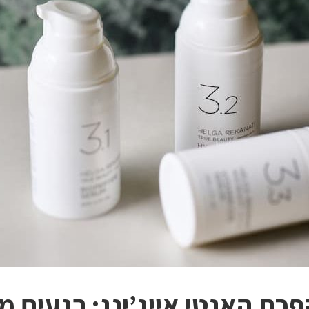
כת האנטי אייג’ינג: רגעים מ