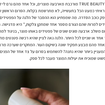
סדרת TRUE BEAUTY מורכבת מארבעה מוצרים, וכל אחד מהם גרם 
איתי כמעט הכל בתעשייה, לא מתרשמת בקלות. הסרום הראשון ש
ק כוכב הסדרה. מה שמפתיע הוא ההסבר של הלגה על הפפטידים 
ים למרות שהם הגורם מספר אחד שמתקן צלקות,” היא מדגישה. ה
 משלב ארבעה סוגים שונים של פפטידים באותו מוצר, בניגוד למר
אחד או שניים לכל היותר. הלגה גאה לציין שהיא רכשה פטנטים מח
חד מהם מבצע תפקיד שונה בשיקום העור. המחקרים שערכה מראי
מעניין ביותר שהיא נתנה? להשתמש בסרום על צד אחד של הפנים ל
שוט שמוכיח את יעילות המוצר מעבר לכל ספק.