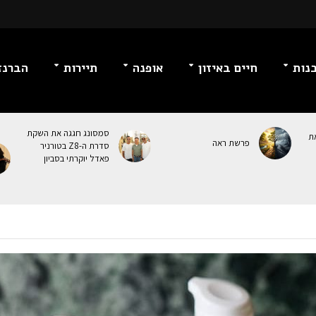
נות
חיים באיזון
אופנה
תיירות
הברנז
סמסונג חגגה את השקת
ת
פרשת ראה
סדרת ה-Z8 בטורניר
פאדל יוקרתי בסביון