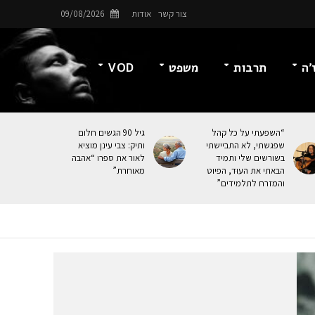
צור קשר
אודות
09/08/2026
’ה
תרבות
משפט
VOD
“השפעתי על כל קהל
גיל 90 הגשים חלום
שפגשתי, לא התביישתי
ותיק: צבי עינן מוציא
בשורשים שלי ותמיד
לאור את ספרו “אהבה
הבאתי את העוּד, הפיוט
מאוחרת”
והמזרח לתלמידים”