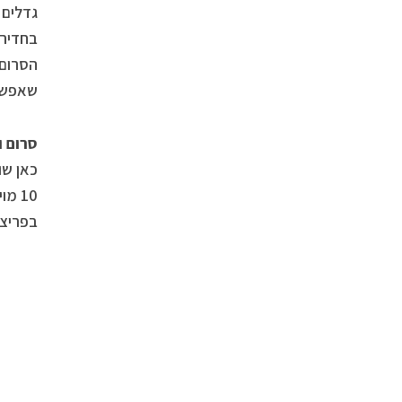
גדלים 
בחדירה
שאפשר
סרום ויט
בפריצ