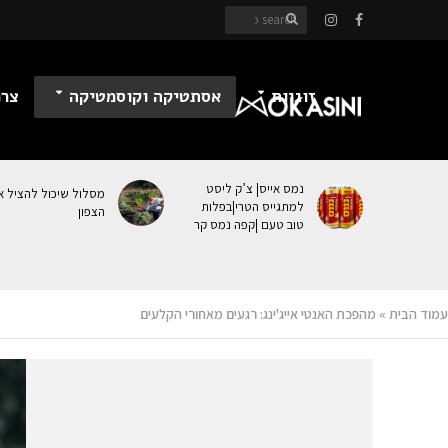
זוגיות
אסתטיקה וקוסמטיקה
צרכ
נמס אייס| צ’ק ליסט
מסלול שיכול להציל א
למתגייס הטרי|בפלות
הצפון
טוב טעם |קפה נמס קר
עמוד הבית
»
מהפכת האנטי אייג'ינג: רגעים מאחורי הקלעים