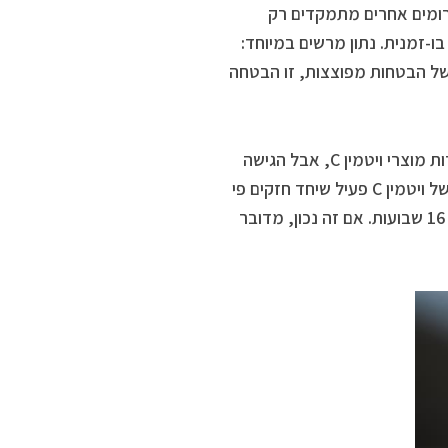
סרומים אחרים מתמקדים רק
-זמנית. נתון מרשים במיוחד:
זרות. בעולם של הבטחות מפוצצות, זו הבטחה
הוא חידוש מעניין נוסף. כעיתונאית ביוטי, נתקלתי בעשרות מוצרי ויטמין C, אבל הגישה
כאן שונה. במקום להסתפק בסוג אחד, הסרום משלב שלושה סוגים שונים של ויטמין C פעיל שיחד חזקים פי
10 מויטמין C רגיל. הנתון המרשים ביותר? 75% הפחתה בכתמי גיל לאחר 16 שבועות. אם זה נכון, מדובר