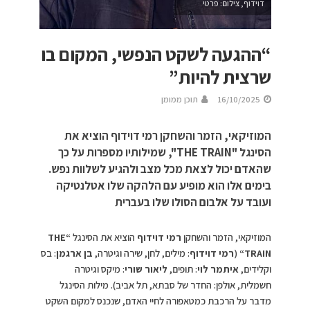
דוידוף, צילום: פרטי
“ההגעה לשקט הנפשי, המקום בו
שרצית להיות”
16/10/2025
תוכן ממומן
המוזיקאי, הזמר והשחקן רמי דוידוף הוציא את
הסינגל "THE TRAIN", שמילותיו מספרות על כך
שהאדם יכול לצאת מכל מצב ולהגיע לשלוות נפש.
בימים אלו הוא מופיע עם הלהקה שלו אטלנטיקה
ועובד על אלבום הסולו שלו בעברית
המוזיקאי, הזמר והשחקן
רמי דוידוף
הוציא את הסינגל
“
THE
TRAIN
“
(
רמי דוידוף
: מילים, לחן, שירה וגיטרה,
בן ארגמן
: בס
וקלידים,
איתמר לוי
: תופים,
ליאור שורי
: מיקס וגיטרה
חשמלית, אולפן: החדר של סבתא, תל אביב). מילות הסינגל
מדבר על הרכבת כמטאפורה לחיי האדם, שנכנס למקום השקט