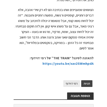
הנושאים שמעניינים אותו בכתיבה הם לא רק שירי אהבה, אלא
דברים רוחניים, קוסמיים ורגשות, מסעות רוחניים ותובנות. “זה
יכול להיות נושא קומי, אבל מטאפורה יכולה להיכתב על משהו
רציני מאוד, אבל גם על משהו אישי קטן. אין לזה חוקים מבחינתי.
זה יכול להיות עצוב, שמח, מרקיד, מרגש או בועט – העיקר
שיהיה אמיתי ממקום שאני אוהב ורוצה אותו. הדבר הכי חשוב
מבחינתי זה כל הזמן – במוזיקה, בטקסטים ובמלודיות”, הוא
אומר לסיום.
להאזנה לסינגל “
THE TRAIN
” של רמי דוידוף:
https://youtu.be/xav2SWmhpdA
תגיות
רמי דוידוף
הוספת תגובה