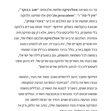
עד כה הוציאה
אטלנטיקה
שלושה אלבומים:
“שוב בבוקר”
,
“אין לי מה”
ו
“
.
“In jerusalem
בימים אלו מופיעה הלהקה
במסע הופעות ארצי עם האלבום הרביעי
“בוכרי עתיק”
,
שנמצא בהקלטות באולפן.
דוידוף
: “תמיד אנחנו עובדים בלהקה
בלי מחשבים, בלי פלייבקים ובלי ביטים, אלא רק עם מוזיקה חיה
אמיתית. האלבום הרביעי של
אטלנטיקה
ואלבום הסולו שלי, שבו
יהיו חומרים מקוריים שלי, יהיו בעברית. יצא לנו להופיע כמעט
בכל מקום בארץ, כולל בכיכר החטופים בברלין שבה הופעתי
במחווה לכל משפחות החטופים, וגם במועדון לילה של ישראלי,
שם ניגנתי את השירים של הלהקה וגם שירים שלי. לא מזמן טסתי
לאוסטרליה כדי לכתוב ולהלחין שירים חדשים”.
דוידוף
מחובר היטב לירושלים ואוהב מאוד את העיר, המהווה
עבורו השראה גדולה. “מבחינתי ההשראה מגיעה ממקומות
ובזמנים שונים, כשצריך למצוא את האווירה, הצלילים והשפה
שפשוט יוצאים לבד מהגיטרה ובאמצעות השירה. המילים שאני
כותב מגיעות במצבים שונים. תמיד אני מנסה לחשוב מה
המוזיקה אומרת ומהי המשמעות שלה, כותב את הלחן, ורק אז
כותב את המילים”, הוא מגלה.