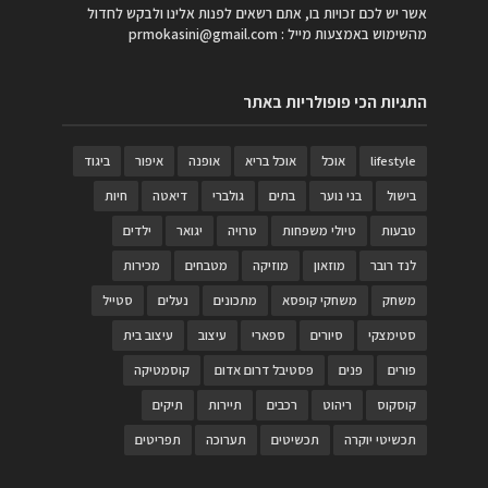
אשר יש לכם זכויות בו, אתם רשאים לפנות אלינו ולבקש לחדול
מהשימוש באמצעות מייל :
prmokasini@gmail.com
התגיות הכי פופולריות באתר
lifestyle
אוכל
אוכל בריא
אופנה
איפור
ביגוד
בישול
בני נוער
בתים
גולברי
דיאטה
חיות
טבעות
טיולי משפחות
טרויה
יגואר
ילדים
לנד רובר
מוזאון
מוזיקה
מטבחים
מכירות
משחק
משחקי קופסא
מתכונים
נעלים
סטייל
סטימצקי
סיורים
ספארי
עיצוב
עיצוב בית
פורים
פנים
פסטיבל דרום אדום
קוסמטיקה
קוסקוס
ריהוט
רכבים
תיירות
תיקים
תכשיטי יוקרה
תכשיטים
תערוכה
תפריטים