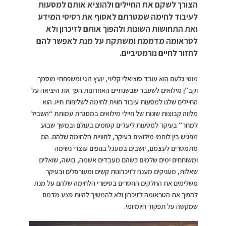
הצורך לשקם את החיילים ולהוציא אותם למסעות
לעיבוד לחימה שמטרתם לאסוף את רסיסי המידע
ואת התחושות השונות ולהפוך אותם לזיכרון ולא
לטראומה מדממת ומשתקת על מנת לאפשר להם
לחזור לחיים נורמטיביים.
מוטי גלעם הוא עובד סוציאלי קליני, יועץ זוגי ומשפחתי מוסמך
וקב”ן מילואים לשעבר שבשנתיים האחרונות הפך את היציאה על
החיילים שלנו למסעות עיבוד חווית לחימה לשליחות חייו. הוא
מלווה קבוצות שונות של חיילי מילואים במסגרת עמותת “השביל
למחר” בעיקר למסעות ליעדים קסומים בעולם ובמשך שבוע
מפגיש בין לוחמי מילואים בעיקר, לחוויית הלחימה שלהם. הם
מתמסרים לעצמם, יושבים במעגל בנופים עוצרי נשימה
ומשוחחים ימים שלמים כשהם מעבדים אשמה, בושה, שואלים
שאלות, מעניקים מענה לזיכרונות קשים ומעורפלים ובעיקר
משלימים את החלקים החסרים בסיפורי הלחימה שלהם על מנת
להפוך את הטראומה לזיכרון ולא להמשיך להיות פצע מדמם
שמקשה על תפקוד היומיומי.