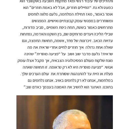
ותהליכים של עיבוד רגשי ומאז מתקפת השבעה באוקטובר הוא
כמעט ולא נח. “החיילים חוזרים, אבל לא באמת חוזרים” הוא
אומר.כאמור, מאז תחילת המלחמה, גלעם מלווה לוחמים
ומשוחררים במפגשי עומק קבוצתיים ואישיים. המפגשים
מתרחשים כאמור בשטח, תחת כיפת השמיים , סביב מדורות,
שבילי הליכה ויעדים מרוחקים שם, בין השקט והאדמה, נפתחות
עדויות הכאב. זיכרונות של פחד, אשמה, תחושת החמצה, וגם
שאלה אחת גדולה איך חוזרים לחיים אחרי שראית את מה
שראית? גלעם מדבר שוב ושוב על “פציעה מוסרית” שהינה
מונח שלקוח מעולם הפסיכולוגיה הצבאית, אך מקבל אצלו עומק
אנושי. “פציעה מוסרית היא לא רק טראומה. זו תחושה שאתה
פעלת או היית עד להתנהגות שסותרת את עולם הערכים שלך.
במלחמות, אנחנו לא רק נלחמים באויב. אנחנו נלחמים גם
בתוכנו. האתגר הוא להשיב את האמונה בעצמך כאדם טוב.”