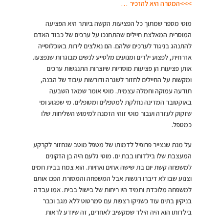
>>>המטרה היא להזכיר …
מוטי מספר שמתוך כל הפציעות הקשה ביותר היא הפציעה
המוסרית המאלצת חיילים שהתחנכו על ערכים של כבוד האדם
להתנהג בניגוד לערכים שלהם. הם נאלצים לירות באוכלוסייה
אזרחית, לפצוע ילדים ומנועים מלסייע לנשים מבוגרות שנפצעו.
אותן פציעות הן פציעות מוסריות שיוצרות התנגשות ערכים
ומקשות על החיילים לחזור לשגרה ודורשות עיבוד של הבנה,
תודעה עמוקה וחמלה עצמית. מוטי אומר שמאז השבעה
באוקטובר המדינה נחלקת למטפלים ומטופלים. מי שפגוע ומי
שזקוק לעזרה ועבור מוטי זוהי הזמנה למימוש השליחות שלו
כמטפל.
על מנת שנצייר פרופיל לדמותו של מטפל מוטב שנחזור לקרקע
המעצבת שלו בילדותו בבת ים. מוטי גלעם היה בן הזקונים
למשפחה קשת יום בת שישה אחים ואחיות. הוא צמח בבית חמים
וצנוע שבו לא דיברו רגשות אבל המשפחה והמסורת הפכו אותם
למשפחה מלוכדת ותמיד היו ריחות של בישול בבית. אמו עבדה
בניקיון בתים עוד כשניקו רצפות עם סמרטוט ללא מגב וכבר
בילדותו הוא היה הילד שמקשיב לאחרים, זה שיודע לראות