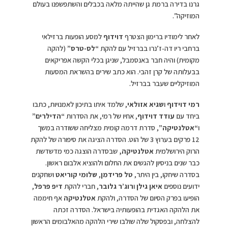
גרנו בדירה ברמת גן שהייתה מלאה בכבלים והשתפשפנו בעולם
המוזיקה”.
לאחר לימודיו ברימון הצטרף
דוידוף
למסע הופעות ברזילאי
ברחבי ריו דה-ז’נרו בברזיל עם להקת
“לס-טרס”
(להקה
מקומית) והיה חבר באנסמבל, שניגן בכלי הקשה אפריקאים
בבעלותה של קרן זהבי. הוא כתב שירים בהשראת המסעות
המוזיקליים שעבר בברזיל.
רמי דוידוף
ו
שגיא אזולאי
, שלמד איתו בתיכון לאמנויות, כתבו
ביחד עם
עודד דוידוף
, אחיו של רמי, את הסדרות
“הדילרים”
ו
“אטלנטיקה”
, סדרת דרמה קומית מצליחה ששודרה במשך
12 פרקים בערוץ 3 של הוט. הסדרה הציגה את סיפורה של להקת
הרוק הירושלמית
אטלנטיקה,
שבסדרה הוצגה כמי מדשדשת
כבר שנים בניסיון להגשים את החלום ולהוציא אלבום ראשון.
בסדרה שיחקו, בין היתר,
טל פרידמן
,
שלומי קוריאט
ושחקנים
ידועים נוספים
איאן גילן
ו
רוג’ר גלובר
, חברי להקת
דיפ פרפל
,
הופיעו בפרק הסיום של הסדרה, ולהקת
אטלנטיקה
אף חיממה
את הלהקה האגדית בהופעותיה בישראל. הסדרה זכתה
להצלחה, ובפסקול שלה שולבו שירי הלהקה מהאלבומים הראשון