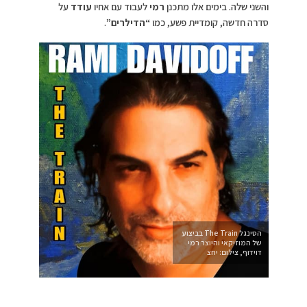
והשני שלה. בימים אלו מתכנן
רמי
לעבוד עם אחיו
עודד
על
סדרה חדשה, קומדיית פשע, כמו
“הדילרים”
.
הסינגל The Train בביצוע
של המוזיקאי והיוצר רמי
דוידוף, צילום: יחצ