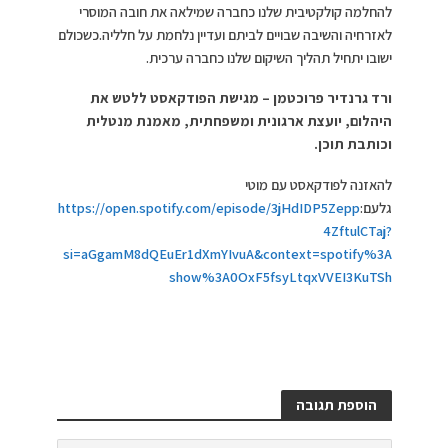
להחלמה קולקטיבית שלנו כחברה שמילאה את חובה המוסרי
לאזרחיה והשיבה שבויים לביתם ועדיין נלחמת על חלליה.כשכולם
ישובו יתחיל תהליך השיקום שלנו כחברה ערכית.
ורד גרנדיר פרוכטמן – מגישת הפודקאסט ללטש את
היהלום, יועצת ארגונית ומשפחתית, מאמנת מנטלית
וכותבת תוכן.
להאזנה לפודקאסט עם מוטי
גלעם:
https://open.spotify.com/episode/3jHdIDP5Zepp
4ZftulCTaj?
si=aGgamM8dQEuEr1dXmYIvuA&context=spotify%3A
show%3A0OxF5fsyLtqxVVEI3KuTSh
הוספת תגובה