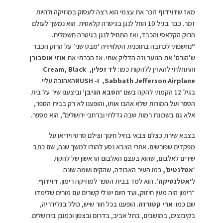
מאז ש
דוידוף
זוכר את עצמי הוא רצה לעסוק במוזיקה ולהיות
זמר. כבר בגיל 10 החל לנגן בגיטרה קלאסית. הוא נמשך לעולם
הרוק הקלאסי והכבד, ואז התחיל לנגן בגיטרה חשמלית.
“נחשפתי לכתבה בתוכנית הטלוויזיה ‘מבט שני’ על הרוק הכבד
ש’הורס’ את הנוער וזה הדליק אותי. אז הכרתי את
אוזי אוסבורן
והתחלתי להאזין ללהקות כמו:
לד זפלין,
Black
,
Cream
Jefferson Airplane
,Sabbath
ו-
RUSH
האהובה עליי.
בגיל 12 הקמתי להקה בשם
‘הסבא הגיבן’
וביצענו שיר על בית
הספר ועל המורות שלא אהבו אותו, והופענו לא רק בבית הספר,
אלא גם בשכונת רמות שבה גדלתי וברחבי ירושלים”, הוא מספר.
בצבא שירת כצלם צבאי בחיל חינוך וצילם סרטי וידיאו על
מפקדים שפורשים. אחרי הצבא נסע להודו למשך שנה, שם כתב
שירים לאלבום, שהוא בעצם האלבום הראשון של להקת
‘
אטלנטיס’,
כמו העיר האבודה, שהקים ושמה שונה
ל
‘
אטלנטיקה’
. הוא למד בבית הספר למוזיקה רימון.
דוידוף
:
“רימון היה מעין חיזוק, ועד היום יש לי קשרים עם מורים שלימדו
שם כמו:
ארי קטורזה
. הופענו בכל חור שיש, כולל בגלידריה,
בקיבוצים, במושבים, בתל אביב, בדרום ובצפון וכמובן בירושלים.