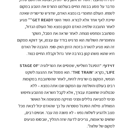
מדבר על מסע בבמת החיים בעולמנו ההורס את הטבע במקום
לטפחו. העולם החומרי בו נמצא האדם, שדורש טריטוריה שאינה
שייכת לאף אחד אלא לבורא. השיר השני
GET READY”
” מגיע
לאחר התובנה שלפיה האדם הקטן נמצא מול העולם הגדול,
מסתובב ומחפש מנוחה. לאחר שראה את הסבל, השקר
והחומריות השולטת הוא מרגיש בודד עם עצמו, אך דווקא ממקום
זה הוא מגיע להארה בזכות הזמן האין-סופי. ההבנה של האדם
היא שהוא משהו קטן בהרבה יותר גדול וקבלת החיים כנווד.
דוידוף
: “הסינגל השלישי, שמסיים את הטרילוגיה
‘
STAGE OF
LIFE
‘
, נקרא:
‘
THE TRAIN
‘
. הוא מסמל את ההגעה לשקט
הנפשי, המקום בו שרצית להיות, לאחר שהסתובבת במקומות
רבים בעולם והשלמת עם המקום שבו אתה נמצא – ללא
טכנולוגיה שחושבת עבורך, אלא לקבל השראה מהטבע וחיפוש
פנימי למציאת צלילים ופניני מוזיקה מהנשמה אל האושר
המוחלט. מילות הסינגל מספרות על כך שהאדם יכול לצאת מכל
מצב ולהגיע לשלוות נפש – לא משנה מה עבר. אנשים רבים,
שחווים טראומות, צריכים לדעת שזה תהליך, שבסופו מגיעים
למקום של שלווה”.