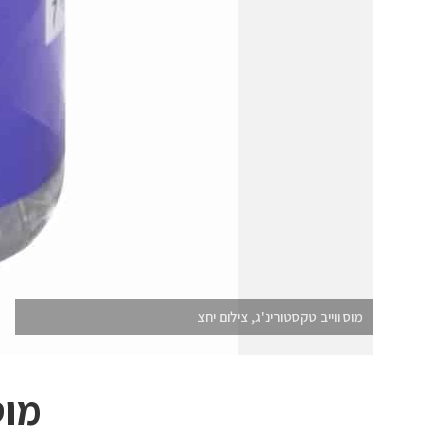
מוס ווייב טקסטורינ'ג, צילום יחצ
מוס