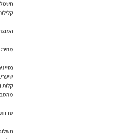
חשמל ס
קלילות 
המוצר 
מחיר: 65 ₪, תכולה 150 מ”ל
נסיינ
שיערי,
קלות (
מהסביב
סדרת תחלי
תשלובת