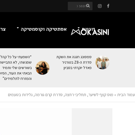
זוגיות
אסתטיקה וקוסמטיקה
צרכ
סמסונג חגגה את השקת
“השפעתי על כל קהל
סדרת ה-Z8 בטורניר
שפגשתי, לא התביישת
פאדל יוקרתי בסביון
בשורשים שלי ותמיד
הבאתי את העוּד, הפיו
והמזרח לתלמידים”
עמוד הבית
»
מוס קצף לשיער, תחליבי רחצה, סדרת קרם גורמה, גלידות בטעמים