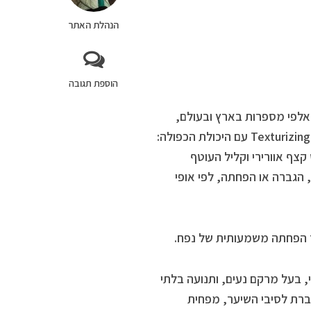
הנהלת האתר
הוספת תגובה
אלפי מספרות בארץ ובעולם,
מציגה את הפתרון המושלם לשיער גלי ומתולתל בחורף – Texturizing Wave Mousse עם היכולת הכפולה:
רה .Texturizing wave mousse – הוא מוס קצף אוורירי וקליל העוטף
הגברה או הפחתה, לפי אופי
ר הפחתה משמעותית של נפח.
 בעל מרקם נעים, ותנועה בלתי
גברת לסיבי השיער, מפחית