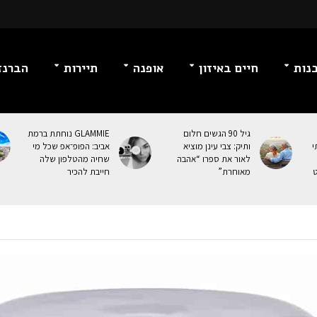
נות
חיים באיזון
אופנה
תיירות
הברנז
גיל 90 הגשים חלום
GLAMMIE נוחתת ברמת
י
ותיק: צבי עינן מוציא
אביב: הפופ־אפ שכל מי
לאור את ספרו “אהבה
שחיה מהטלפון שלה
ט
מאוחרת”
חייבת להכיר