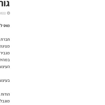
גור
2022
מוס לש
חברת מ
במהירו
העיצוב
בעיצוב
הודות 
מוגבלת