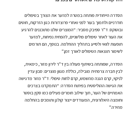
הסדרה הייחודית פותחה במטרה למזער את הצורך בטיפולים
חודרניים ולתמוך בעור לפני ואחרי פרוצדורות כגון הזרקות, חוטים
ובוטוקס. ד”ר ספיבק מסביר: “המוצרים שלנו מתוכננים להרגיע
את העור לאחר טיפולים פולשניים, להפחית נפיחות, למזער
תופעות לוואי ולסייע בתהליך ההחלמה. בנוסף, הם תורמים
לשימור תוצאות הטיפולים לאורך זמן.”
הסדרה, שפותחה בשיתוף פעולה בין ד”ר לירון מזור, כימאית,
לבין חברה צרפתית מובילה, כוללת מגוון מוצרים: סבון עדין
לניקוי, קרם הגנה מהשמש, קרם לחות טיפולי. ד”ר מזור מדגישה
את הגישה ההוליסטית בפיתוח הסדרה: “התמקדנו בצרכים
האמתיים של העור, תוך שילוב חומרים פעילים כמו סקין בוסטר
וחומצה היאלורונית, המעודדים ייצור קולגן ותומכים בהחלמה
מהירה.”
>>> טוסקנה בלב יהודה- המסע המרגש של יקב אולו