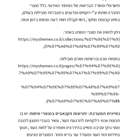
הישראלי ומשרד הבריאות של האיחוד האירופי. כלל מוצרי
החברה פותחו ע”י רוקחים ומדענים במעבדות מובילות בעולם,
בסיוע קבוצות מחקר, ניסוי וקבלת חוות דעת מנשים בזמן אמת.
ניתן להשיג את מוצרי המותג באתר:
(https://myshemen.co.il/collections/%D7%9E%D7%9
5%D7%A6%D7%A8%D7%99%D7%9D),
בחנויות טבע וברשתות פארם מובילות:
(https://myshemen.co.il/pages/%D7%94%D7%9E%D
7%A9%D7%95%D7%95%D7%A7%D7%99%D7%9D
-
%D7%94%D7%9E%D7%95%D7%A8%D7%A9%D7
%99%D7%9D-
).
%D7%A9%D7%9C%D7%A0%D7
%95
נסיינית המערכת: יתרונות הקנאביס במוצרי טיפוח:
יש בו
תכונות אנטי-דלקתיות להרגעת העור, עשיר בנוגדי חמצון להגנה
מפני נזקי סביבה מסייע בהידרציה ושמירה על לחות העור, תומך
בחידוש תאי העור ומעודד עור בריא וזוהר. המוצרים מגיעים