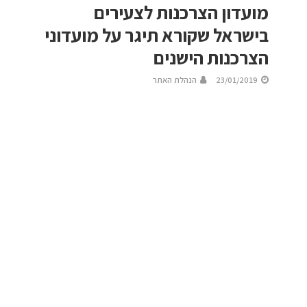
מועדון הצרכנות לצעירים
בישראל שקורא תיגר על מועדוני
הצרכנות הישנים
23/01/2019
הנהלת האתר
מועדון צרכנות חינמי לצעירים מושק תחת
השם:"1824" המועדון יופעל דרך אפליקציה ללא
צורך בהתחייבות מצד המשתמשים ויכלול בתוכו
הטבות מותאמות החולשות על תחומי העניין לקהל
היעד של בני הגילאים 18-24 צעירים.
בהמשך למגמה העולמית שמדייקת מדי יום את החוויה הצרכנית
של לקוחותיה, עם שימת דגש
על מיקוד תחומי עניין והתאמה לקהלי יעד בגילאים שונים הוקם
מועדון הצרכנות לצעירים,
אפליקציית “1824”את המועדון הקימו אנשי השיווק והפרסום,
היזמים ניסים וגיא עזרא בהשקעה של