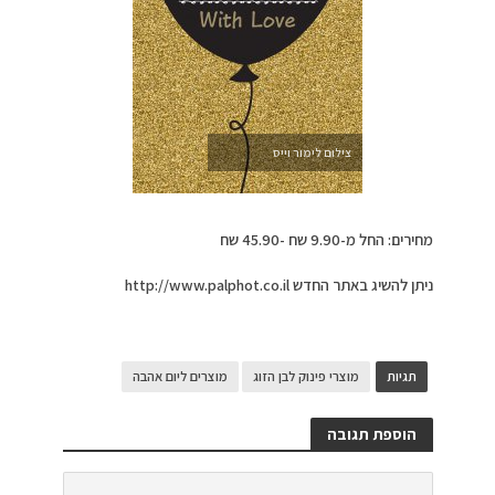
צילום לימור וייס
מחירים: החל מ-9.90 שח -45.90 שח
ניתן להשיג באתר החדש http://www.palphot.co.il
תגיות
מוצרי פינוק לבן הזוג
מוצרים ליום אהבה
הוספת תגובה