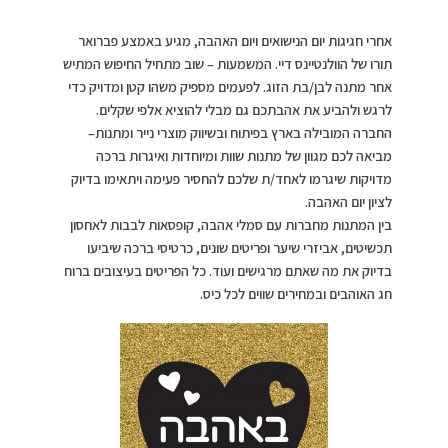
אחרי חגיגות יום הנישואים ויום האהבה, מגיע באמצע פברואר
תורו של הוולנטיינס דיי. המשמעות – שוב מתחיל החיפוש המתיש
אחר מתנה לבן/בת הזוג. לפעמים מספיק משהו קטן ומדויק כדי
לרגש ולהביע את אהבתכם גם מבלי להוציא אלפי שקלים.
החברה המובילה בארץ בפיתוח ובשיווק מוצרי נייר ומתנות–
מביאה לכם מגוון של מתנות שוות ומיוחדות ואיגרות ברכה
מדויקות שיגרמו לאחד/ת שלכם להחסיר פעימה ויתאימו בדיוק
לציון יום האהבה.
בין המתנות מחברות עם סמלי אהבה, קופסאות לבבות לאחסון
תכשיטים, אביזרי שיער ופריטים שונים, כרטיסי ברכה שיביעו
בדיוק את מה שאתם מרגישים ועוד. כל הפריטים בעיצובים ברוח
חג האוהבים ובמחירים שווים לכל כיס.