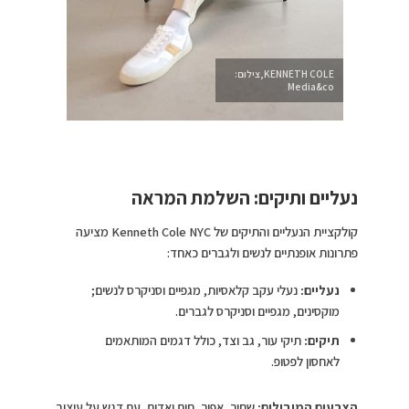
KENNETH COLE,צילום:
Media&co
נעליים ותיקים: השלמת המראה
קולקציית הנעליים והתיקים של Kenneth Cole NYC מציעה
פתרונות אופנתיים לנשים ולגברים כאחד:
נעליים:
נעלי עקב קלאסיות, מגפיים וסניקרס לנשים;
מוקסינים, מגפיים וסניקרס לגברים.
תיקים:
תיקי עור, גב וצד, כולל דגמים המותאמים
לאחסון לפטופ.
הצבעים המובילים:
שחור, אפור, חום ואדום, עם דגש על עיצוב