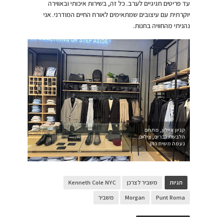
עד פריטים חגיגיים לערב. כל זה, בשירות איכותי ובאווירה
יוקרתית עם עיצובים שמתאימים לאורח החיים המודרני. אני
נהניתי מהחוויה בחנות.
קניון איילון, מתחם
הלבשת גברים, צילום:
נעמה משיח כהן
תגיות
משביר לצרכן
Kenneth Cole NYC
Punt Roma
Morgan
משביר