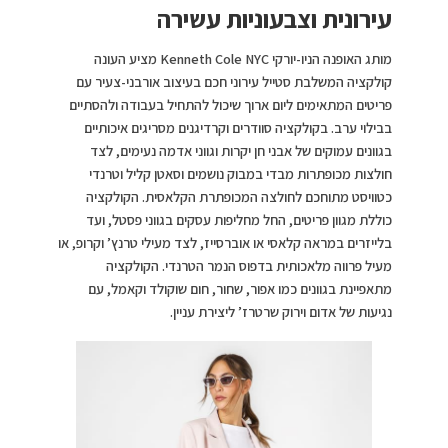
עירונית וצבעוניות עשירה
מותג האופנה הניו-יורקי Kenneth Cole NYC מציע העונה
קולקציה המשלבת סטייל עירוני חכם בעיצוב אורבני-צעיר עם
פריטים המתאימים ליום ארוך שיכול להתחיל בעבודה ולהסתיים
בבילוי ערב. בקולקציה סוודרים וקרדיגנים מסריגים איכותיים
בגוונים עמוקים של אבני חן יקרות וגווני אדמה נעימים, לצד
חולצות מכופתרות מבדי במבוק נושמים וסאטן קליל וטרנדי
כטוויסט מתוחכם לחולצה המכופתרת הקלאסית. הקולקציה
כוללת מגוון פריטים, החל מחליפות עסקים בגווני פסטל, ועד
בלייזרים במראה קלאסי או אוברסייז, לצד מעילי טרנץ’ וקרופ, או
מעיל פרווה מלאכותית בדפוס הנמר הטרנדי. הקולקציה
מתאפיינת בגוונים כמו אפור, שחור, חום שוקולד וקאמל, עם
נגיעות של אדום וירוק שרטרז’ ליצירת עניין.