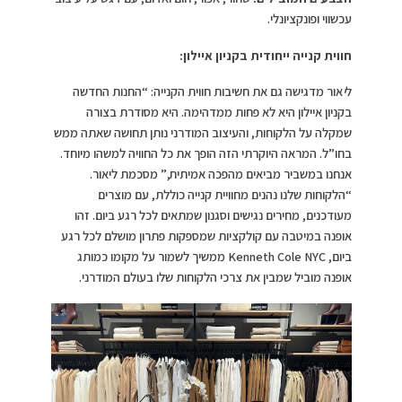
עכשווי ופונקציונלי.
חווית קנייה ייחודית בקניון איילון:
ל
י
אור מדגישה גם את חשיבות חווית הקנייה: “החנות החדשה
בקניון איילון היא לא פחות ממדהימה. היא מסודרת בצורה
שמקלה על הלקוחות, והעיצוב המודרני נותן תחושה שאתה ממש
בחו”ל. המראה היוקרתי הזה הופך את כל החוויה למשהו מיוחד.
אנחנו במשביר מביאים מהפכה אמיתית,” מסכמת ליאור.
“הלקוחות שלנו נהנים מחוויית קנייה כוללת, עם מוצרים
מעודכנים, מחירים נגישים וסגנון שמתאים לכל רגע ביום. זהו
אופנה במיטבה עם קולקציות שמספקות פתרון מושלם לכל רגע
ביום, Kenneth Cole NYC ממשיך לשמור על מקומו כמותג
אופנה מוביל שמבין את צרכי הלקוחות שלו בעולם המודרני.