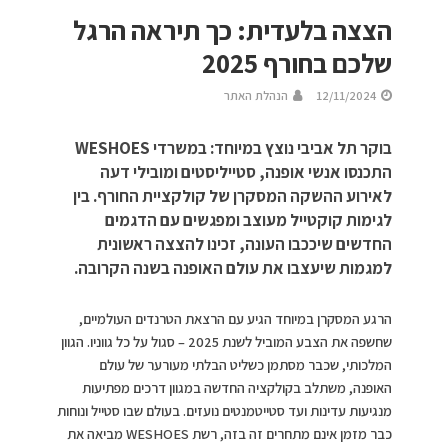
הצצה בלעדית: כך תיראה הרגל
שלכם בחורף 2025
12/11/2024
הנהלת האתר
בוקר תל אביבי נוצץ במיוחד: במשרדי WESHOES
התכנסו אנשי אופנה, סטייליסטים ומובילי דעה
לאירוע ההשקה המסקרן של קולקציית החורף. בין
לגימות קוקטייל מעוצב ומפגשים עם הדגמים
החדשים שיככבו העונה, זכינו להצצה ראשונית
למגמות שיעצבו את עולם האופנה בשנה הקרובה.
הרגע המסקרן במיוחד הגיע עם הרצאת הטרנדים העולמיים,
שחשפה את הצבע המוביל לשנת 2025 – סגול על כל גווניו. הגוון
המלכותי, שכבר מסתמן כשליט הבלתי מעורער של עולם
האופנה, משתלב בקולקציה החדשה במגוון דרכים מפתיעות
מנגיעות עדינות ועד סטייטמנטים נועזים. בעולם שבו סטייל ונוחות
כבר מזמן אינם מתחרים זה בזה, רשת WESHOES מביאה את