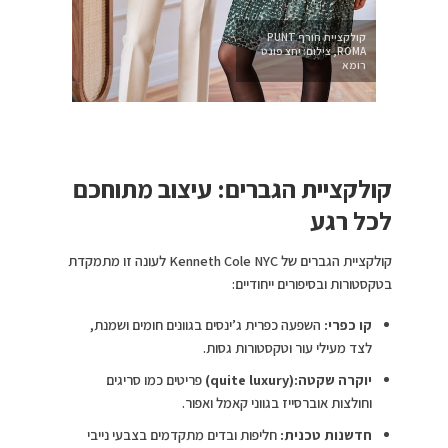
קולקציית חורף PUNT
ROMA, צילום: יחצ פונט
רומא
קולקציית הגברים: עיצוב מתוחכם
לכל רגע
קולקציית הגברים של Kenneth Cole NYC לעונה זו מתמקדת
בטקסטורות ובסיפורים ייחודיים:
קו כפרי:
השפעה כפרית ג’ינסים בגוונים חומים ושמנת,
לצד מעילי עור וטקסטורות גסות.
יוקרה שקטה:(quite luxury)
פריטים כמו סריגים
וחולצות אוברסייז בגווני קאמל ואפור.
חדשנות טכנית:
חליפות ובדים מתקדמים בצבעי נייבי