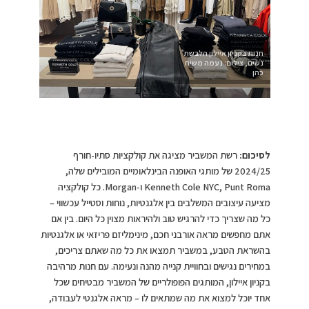
חנות בקניון איילון הלבשת
נשים, צילום: נעמה משיח
כהן
לסיכום:
רשת המשביר מציגה את קולקציות סתיו-חורף
2024/25 של מותגי האופנה הבינלאומיים המובילים שלה,
Kenneth Cole NYC, Punt Roma ו-Morgan. כל קולקציה
מציעה עיצובים המשלבים בין אלגנטיות, נוחות וסטייל עכשווי –
כל מה שצריך כדי להרגיש טוב ולהיראות מצוין כל היום. בין אם
אתם מחפשים מראה אורבני חכם, מינימליזם פריזאי או אלגנטיות
בהשראת הטבע, במשביר תמצאו את כל מה שאתם צריכים,
במחירים נגישים ובחוויית קנייה מהנה ונעימה. עם חנות מרהיבה
בקניון איילון, המותגים הפופולריים של המשביר מבטיחים שכל
אחד יוכל למצוא את מה שמתאים לו – מראה אלגנטי לעבודה,