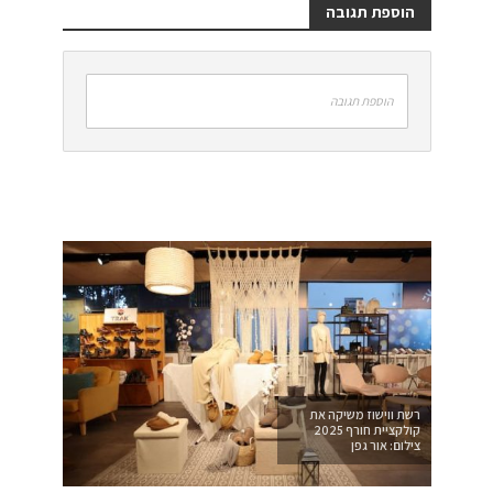
הוספת תגובה
הוספת תגובה
רשת ווישוז משיקה את
קולקציית חורף 2025
צילום: אור גפן