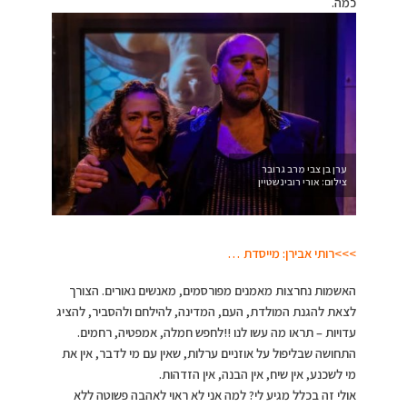
כמה.
ערן בן צבי מרב גרובר
צילום: אורי רובינשטיין
>>>רותי אבירן: מייסדת …
האשמות נחרצות מאמנים מפורסמים, מאנשים נאורים. הצורך
לצאת להגנת המולדת, העם, המדינה, להילחם ולהסביר, להציג
עדויות – תראו מה עשו לנו !!לחפש חמלה, אמפטיה, רחמים.
התחושה שבליפול על אוזניים ערלות, שאין עם מי לדבר, אין את
מי לשכנע, אין שיח, אין הבנה, אין הזדהות.
אולי זה בכלל מגיע לי? למה אני לא ראוי לאהבה פשוטה ללא