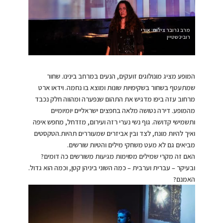
מרב גרובר צילום: אורי
רובינשטיין
המופע מציג מונולוגים זועקים, הנעים במרחב בינינו. שחור
שמתעטף בשחור בשקיפויות שונות ומוצא בו נחמה. וידאו ארט
מרחוב עזה ביפו מדגיש את התהום שנפערה ומהווה חלק נכבד
מהמופע. דירה נטושה מלאה בחפצים ישראליים יומיומיים
ותשמישי קדושה. גוף נשי נערי רזה ועירום, מזדחל, מחפש איפה
ואיך להיות מונח, לצד ובין אביזרים שמעוררים תהיות.הטקסטים
מביאים גם לא מעט משחקי מילים והטיות שורשים.
האם זה מקרי שמילים מסוימות מגיעות משורשים כה דומים?
ובעיקר – עברית וערבית – כמה השוני ביניהן קטן, וכמה הוא גדול.
האמנם?