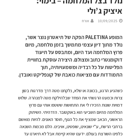
נולד בצל המלחמה – בימוי:
איציק ג’ולי
10/09/2025
אורח
המופע PALETINA הפקה של תיאטרון נוצר אשר,
נולד מתוך דיון עצמי מתמשך בזמן מלחמה, מיום
פרוץ המלחמה ועד היום, ומתבסס על תיעוד
דוקומנטרי כתוב ומצולם. היצירה עוסקת בחוויית
הפליטות על כל רבדיה ומשמעויותיה, תוך
התמודדות עם מציאות כואבת של קונפליקט ואובדן.
כשהגיע הרגע, בכוונה או שלא, נלקחנו מטה דרך מדרגות בטון
צרות וכמעט הרגשתי את הפחד שבלהילקח מטה למנהרה. שלוש
דמויות שונות הזכירו לי את התחושות ששטפו אותי עם פרוץ
המלחמה מהיום השביעי הוא באוקטובר. הזדהיתי. השיתוק
הראשוני, הכאב שמציף את כל הגוף, חוסר האונים. להיות מואשם
ברחבי הרשת, ע”י שונאינו, שופטינו, אויבינו. הלם מכמות השנאה
כלפינו השורצת בעולם. ידענו שהיא קיימת אבל לא תיארנו עד