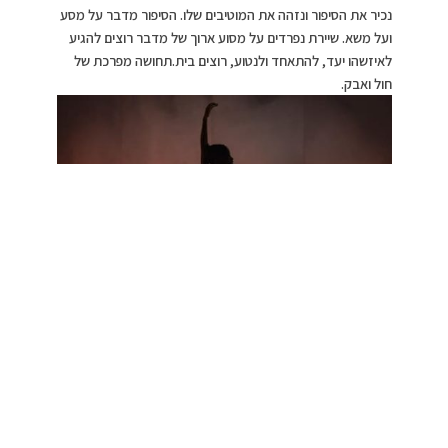
נכיר את הסיפור ונזהה את המוטיבים שלו. הסיפור מדבר על מסע
ועל משא. שיירת נפרדים על מסוע ארוך של מדבר רוצים להגיע
לאיזשהו יעד, להתאחד ולנטוע, רוצים בית.תחושה מפרכת של
חול ואבק.
מחול סופי, צילום: אסקף
>>>אם למות אז במסיבת …
הנוודות יש בה זמנים קשים, מערבולות, סופות וכל תלאות הדרך
של אותם הנישאים ברוח.טלטלות הלהקה מאלצות לעיתים שוב
היפרדות, וגם פציעות ואבידות, אך כוחם ישאף תמיד לאיחוד