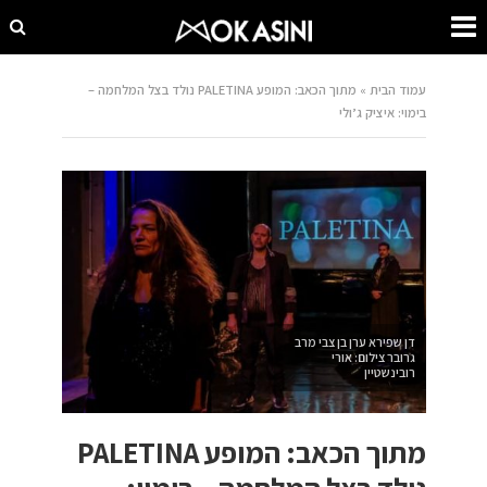
עמוד הבית
»
מתוך הכאב: המופע PALETINA נולד בצל המלחמה –
בימוי: איציק ג’ולי
דן שפירא ערן בן צבי מרב
גרובר צילום: אורי
רובינשטיין
מתוך הכאב: המופע PALETINA