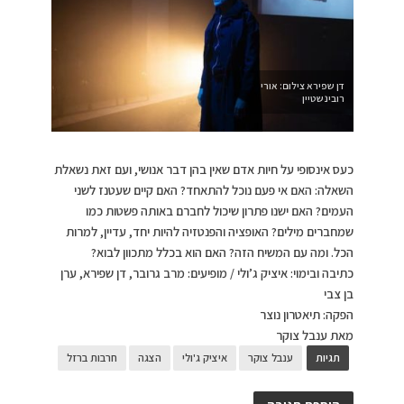
דן שפירא צילום: אורי
רובינשטיין
כעס אינסופי על חיות אדם שאין בהן דבר אנושי, ועם זאת נשאלת
השאלה: האם אי פעם נוכל להתאחד? האם קיים שעטנז לשני
העמים? האם ישנו פתרון שיכול לחברם באותה פשטות כמו
שמחברים מילים? האופציה והפנטזיה להיות יחד, עדיין, למרות
הכל. ומה עם המשיח הזה? האם הוא בכלל מתכוון לבוא?
כתיבה ובימוי: איציק ג’ולי / מופיעים: מרב גרובר, דן שפירא, ערן
בן צבי
הפקה: תיאטרון נוצר
מאת ענבל צוקר
תגיות
ענבל צוקר
איציק ג'ולי
הצגה
חרבות ברזל