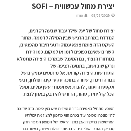
יצירת מחול עכשווית – SOFI
08/09/2025
אורח
יצירת מחול של יעל שילר עבור שבעה רקדנים,
הנודדת במרחב הרגיש שבין המילה לדממה. מתוך
השקט הזה צומח צמא עמוק ורגעי חיבור מהפנטים,
קשרים שאינם כפופים לזמן או למקום. כמו הירח
במחזורו הנצחי, גם המעגל שבמרכז היצירה מתמלא
ונרקן שוב ושוב, בתנועה רציפה של
התחדשות.היצירה קוראת אל מיתוסים עתיקים של
גבורה וזיכרון, שזורה בתוכה טקסי קינה ופולחן, רגעי
אקסטזה ועונג, להבות אש ועמודי עשן עולים. ומעל
הכל קול יחיד, טהור, הדורש להידבק באוזן לנצח.
המופע מתחיל באמירה ברורה ומידית שיש כאן סיפור. כזה שרוצה
להיו מונכח ומסופר עוד בטרם הוא מתכוון להציג את יכולותיו
המרשימות בריקוד.ואכן בחצי הראשון של המופע הסיפור חזק
מהריקוד.החצי השני יציג הרבה יותר יכולות פיזיות, כאשר כבר