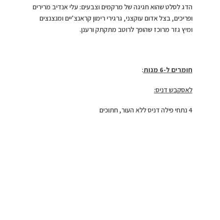
הדג לסלט שהוא חגיגה של מרקמים וצבעים: עלי אנדיב מרירים
ופריכים, בצל אדום עוקצני, גרגירי רימון קראנצ’יים ומנצנצים
ומיץ גזר מרוכז שהופך לרוטב מתקתק ורענן.
חומרים ל-6 מנות
:
לאסקבש דניס:
4 נתחי פילה דניס ללא העור, חתוכים
לרצועות ארוכות בעובי 2 ס”מ
מלח ופלפל שחור גרוס
1/2 כוס חומץ בן יין לבן
1 שן שום מעוכה
2 עלי דפנה