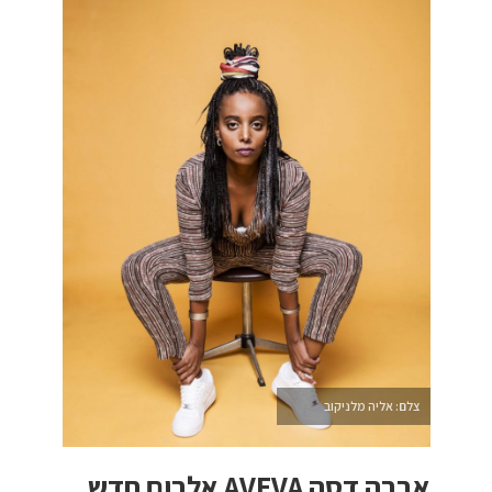
צלם: אליה מלניקוב
אבבה דסה AVEVA אלבום חדש