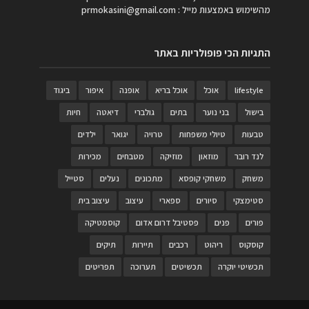
מהשימוש באמצעות מייל :
prmokasini@gmail.com
התגיות הכי פופולריות באתר
lifestyle
אוכל
אוכל בריא
אופנה
איפור
ביגוד
בישול
בני נוער
בתים
גולברי
דיאטה
חיות
טבעות
טיולי משפחות
טרויה
יגואר
ילדים
לנד רובר
מוזאון
מוזיקה
מטבחים
מכירות
משחק
משחקי קופסא
מתכונים
נעלים
סטייל
סטימצקי
סיורים
ספארי
עיצוב
עיצוב בית
פורים
פנים
פסטיבל דרום אדום
קוסמטיקה
קוסקוס
ריהוט
רכבים
תיירות
תיקים
תכשיטי יוקרה
תכשיטים
תערוכה
תפריטים