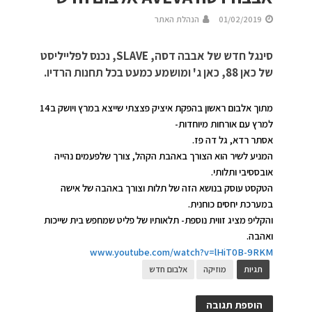
01/02/2019
הנהלת האתר
סינגל חדש של אבבה דסה, SLAVE, נכנס לפלייליסט
של כאן 88, כאן ג' ומושמע כמעט בכל תחנות הרדיו.
מתוך אלבום ראשון בהפקת איציק פצצתי שייצא במרץ ויושק ב14
למרץ עם אורחות מיוחדות-
אסתר רדא, גל דה פז.
המניע לשיר הוא הצורך באהבת הקהל, צורך שלפעמים נהייה
אובססיבי ותלותי.
הטקסט עוסק בנושא הזה של תלות וצורך באהבה של אישה
במערכת יחסים כוחנית.
והקליפ מציג זווית נוספת- תלאותיו של פליט שמחפש בית שייכות
ואהבה.
www.youtube.com/watch?v=lHiT0B-9RKM
תגיות
מוזיקה
אלבום חדש
הוספת תגובה