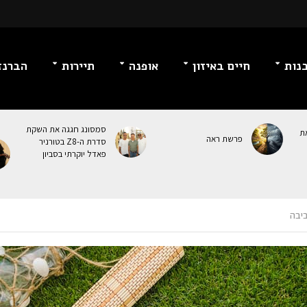
נות
חיים באיזון
אופנה
תיירות
הברנז
סמסונג חגגה את השקת
ת
פרשת ראה
סדרת ה-Z8 בטורניר
פאדל יוקרתי בסביון
ביבה