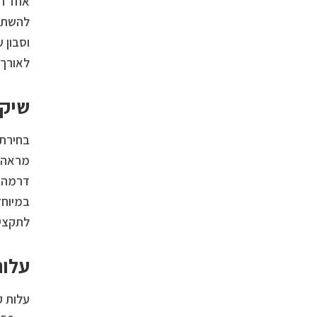
אחד הי
להשתמש
לאורך 
שיקו
בחירת 
מראה ט
דרמה. 
במיוחד
לתקציב
עלות
עלות ק