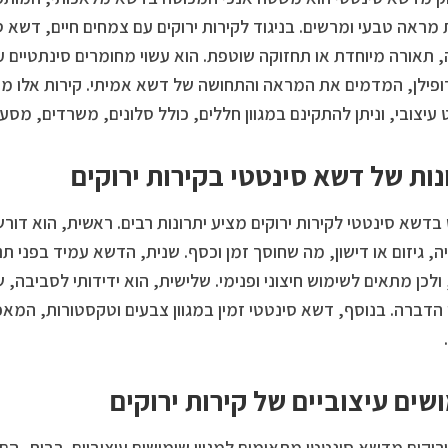
 מראה טבעי ומרשים. בניגוד לקירות ירוקים עם צמחים חיים, דשא ס
 תאורה מיוחדת או תחזוקה שוטפת. הוא עשוי מחומרים סינתטיים עמ
ופילן, המדמים את המראה והתחושה של דשא אמיתי. קירות אלו מ
עיצובי, וניתן להתקינם במגוון חללים, כולל סלונים, משרדים, מסע
נות של דשא סינטטי בקירות ירוקים
בדשא סינטטי לקירות ירוקים מציע יתרונות רבים. ראשית, הוא דורש
, גיזום או דישון, מה שחוסך זמן וכסף. שנית, הדשא עמיד בפני תנאי
 ולכן מתאים לשימוש חיצוני ופנימי. שלישית, הוא ידידותי לסביבה,
 הדברה. בנוסף, דשא סינטטי זמין במגוון צבעים וטקסטורות, המא
שים עיצוביים של קירות ירוקים
ירוקים מדשא סינטטי מתאימים למגוון שימושים עיצוביים. בבית, הם