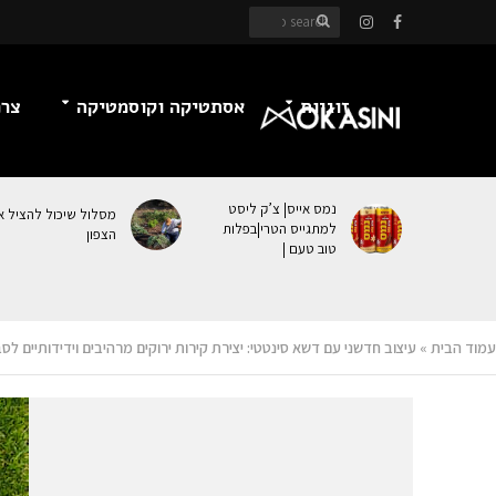
זוגיות
אסתטיקה וקוסמטיקה
צרכ
נמס אייס| צ’ק ליסט
מסלול שיכול להציל א
למתגייס הטרי|בפלות
הצפון
טוב טעם |
עמוד הבית
»
עיצוב חדשני עם דשא סינטטי: יצירת קירות ירוקים מרהיבים וידידותיים לס