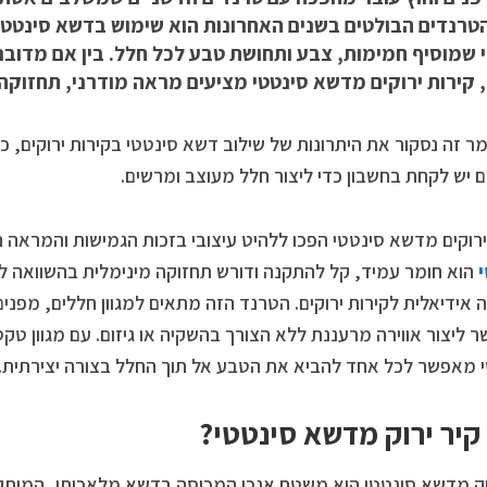
טרנדים הבולטים בשנים האחרונות הוא שימוש בדשא סינטטי ל
י שמוסיף חמימות, צבע ותחושת טבע לכל חלל. בין אם מדוב
 קירות ירוקים מדשא סינטטי מציעים מראה מודרני, תחזוקה 
ר זה נסקור את היתרונות של שילוב דשא סינטטי בקירות ירוקים, כי
ם יש לקחת בחשבון כדי ליצור חלל מעוצב ומרשים.
ירוקים מדשא סינטטי הפכו ללהיט עיצובי בזכות הגמישות והמראה 
הוא חומר עמיד, קל להתקנה ודורש תחזוקה מינימלית בהשוואה לצ
 אידיאלית לקירות ירוקים. הטרנד הזה מתאים למגוון חללים, מפנים
 ליצור אווירה מרעננת ללא הצורך בהשקיה או גיזום. עם מגוון טקסט
 מאפשר לכל אחד להביא את הטבע אל תוך החלל בצורה יצירתית.
קיר ירוק מדשא סינטטי?
וק מדשא סינטטי הוא משטח אנכי המכוסה בדשא מלאכותי, המותקן על