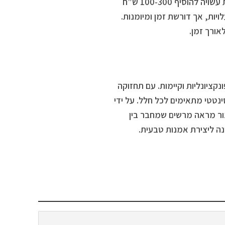
בין 50 ל-200 ש”ח למטר מרובע, תלוי בצפיפות ובחומר. התקנה מקצועית עשויה להוסיף 100-300 ש”ח
ות, אך דורשת זמן ומיומנות.
ורך זמן.
נקציונליות וקיימות. עם תחזוקה
ינטטי מתאימים לכל חלל. על ידי
צור מראה מרשים שמחבר בין
נה ליצירת אמנות טבעית.