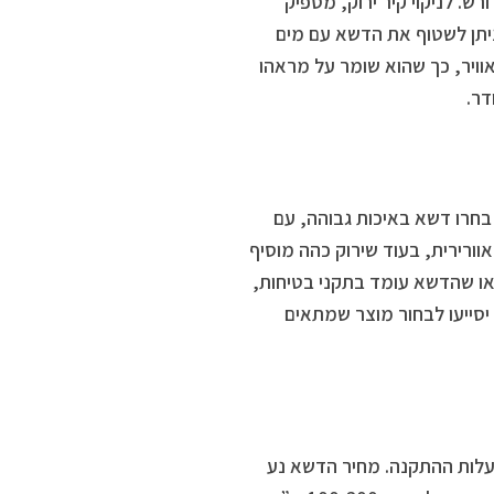
ש. לניקוי קיר ירוק, מספיק
יתן לשטוף את הדשא עם מים
. הדשא עמיד בפני דהייה, קרני UV ופגעי מזג אוויר, כך שהוא שומר על מראהו
דר.
בחרו דשא באיכות גבוהה, עם
וורירית, בעוד שירוק כהה מוסיף
או שהדשא עומד בתקני בטיחות,
יסייעו לבחור מוצר שמתאים
עלות ההתקנה. מחיר הדשא נע