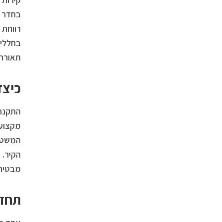
בחדר ה
רווחת 
בחללים
תאורה,
כיצד
התקנת 
מקצוע.
המשטח 
הקיר. 
מבטיחה
תחזו