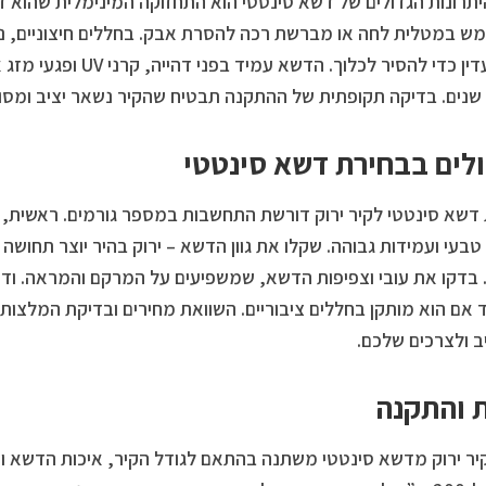
תרונות הגדולים של דשא סינטטי הוא התחזוקה המינימלית שהוא דור
 במטלית לחה או מברשת רכה להסרת אבק. בחללים חיצוניים, נ
וסבון עדין כדי להסיר לכלוך
שנים. בדיקה תקופתית של ההתקנה תבטיח שהקיר נשאר יציב ומסו
לים בבחירת דשא סינטטי
דשא סינטטי לקיר ירוק דורשת התחשבות במספר גורמים. ראשית, 
בעי ועמידות גבוהה. שקלו את גוון הדשא – ירוק בהיר יוצר תחושה א
בדקו את עובי וצפיפות הדשא, שמשפיעים על המרקם והמראה. וד
 אם הוא מותקן בחללים ציבוריים. השוואת מחירים ובדיקת המלצות 
 ולצרכים שלכם.
 והתקנה
יר ירוק מדשא סינטטי משתנה בהתאם לגודל הקיר, איכות הדשא ו