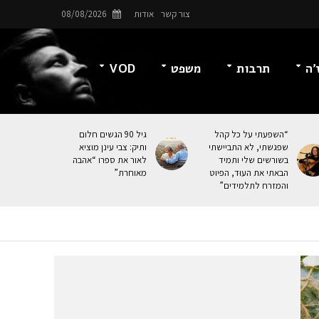
צור קשר
אודות
08/08/2026
’ה
תרבות
משפט
VOD
“השפעתי על כל קהל
גיל 90 הגשים חלום
שפגשתי, לא התביישתי
ותיק: צבי עינן מוציא
בשורשים שלי ותמיד
לאור את ספרו “אהבה
הבאתי את העוּד, הפיוט
מאוחרת”
והמזרח לתלמידים”