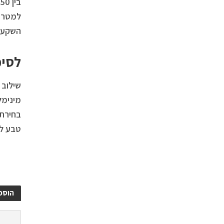
למטר מ
השקעה 
לסיכ
שילוב 
מינימל
בחירת 
טבע למ
הוספ