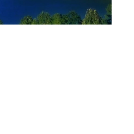
אייר אינדיה חוגגת שנה מוצלחת בקו דלהי-תל-אביב
לשכת התיירות של פולין פותחת בקמפיין תיירותי לאביב “אר
צילום באדיבות לשכת תיירות פולין
לשכ
תיי
2019