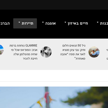
נות
חיים באיזון
אופנה
תיירות
הברנז
גיל 90 הגשים חלום
GLAMMIE נוחתת ברמת
י
ותיק: צבי עינן מוציא
אביב: הפופ־אפ שכל מי
לאור את ספרו “אהבה
שחיה מהטלפון שלה
ט
מאוחרת”
חייבת להכיר