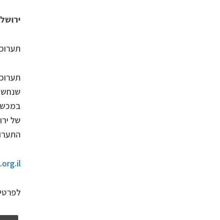
ירושל
תערוכת
תערוכת
שנחשפו
במכשיר
של ירו
התערוכ
rg.il/
לפרטים 