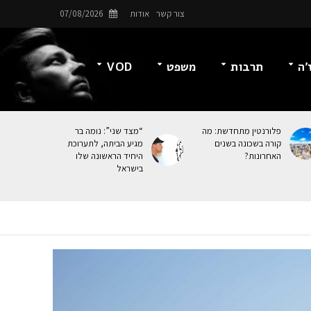
צור קשר
אודות
07/08/2026
’ה
תרבות
משפט
VOD
פלורנטין מתחדשת: מה
“מצד שני”: נומה בר
קורה בשכונה בשנים
מגיע הביתה, לתערוכת
האחרונות?
היחיד הראשונה שלו
בישראל