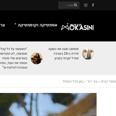
זוגיות
אסתטיקה וקוסמטיקה
צרכ
סמסונג חגגה את השקת
“השפעתי על כל קהל
סדרת ה-Z8 בטורניר
שפגשתי, לא התביישת
פאדל יוקרתי בסביון
בשורשים שלי ותמיד
הבאתי את העוּד, הפיו
והמזרח לתלמידים”
עמוד הבית
»
עיר דוד – כָּאן הַכֹּל הִתְחִיל