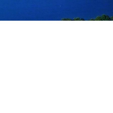
ץ אלף האגמים”
ת התיירות של פולין פותחת ב
רותי לאביב “ארץ אלף האגמי
16/04/
הנהלת האתר