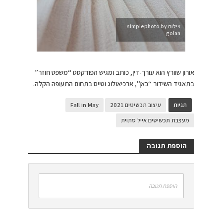
צילום simplephoto by
golan
אורון שוורץ הוא עורך-דין, כותב ומגיש הפודקסט “משפט חוזר”
בתאגיד השידור “כאן”, ארכיאולוג וטייס בתחום התעופה הקלה.
תגיות
עיצוב תכשיטים 2021
Fall in May
מעצבת תכשיטים אייל סתוית
הוספת תגובה
הוספת תגובה