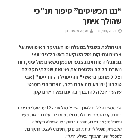
“ננו תכשיטים” סיפור תנ”כי
שהולך איתך
20/08/2021
נעמה משיח כהן
אני הולכת בשביל במעלה יפו העתיקה האיפואית על
אבנים עתיקות מול השקיעה כאשר לצידי עצי
בוגונבליה פורחים בצבעי ארגמן נישאים מול עיני, רוח
נושבת קלילה מלטפת את פני ואת שמלתי הקלילה
וצליל מתנגן בראשי " זוהי יפו ילדה זוהי יפו " (אבי
טולדנו ) יפו פעימה אחת בלב, האזור הכי רומנטי
שהעיר יוכלה להתברך בה עם נמל דייגים קטן.
אני ממשיכה ללכת לאורך השביל מזל אריה 12 עד שעיני מביטות
בחנות קטנה ומטריפה דלת גדולת מימדים בעלת חריטות מעץ
וספסל מעוצב בצבע תורכיז בדיוק כמו השמלה הקלילה
שלבשתי, ספסל לזוגות אוהבים כך, חשבתי לעצמי התקרבתי
לספסל ועיני התמקדו בשלט התלוי.