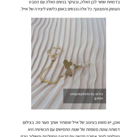
בדמויות שחור לבן האלה, ובעיקר בנשים האלה עם המבט
העמוק והמצועף. כל אלה נכנסים באופן כלשהו ליצירה של אייל.
צילום simplephoto by
golan
ואכן, יש משהו בעיצוב של אייל שמותיר אותך פעור פה. בצילום
דמותה עוטה מטפחת של שנות החמישים עם תכשיטיה היא
מצליחה לומר אמירה חדשה עם קריצה נוסטלגית והשילוב גורם