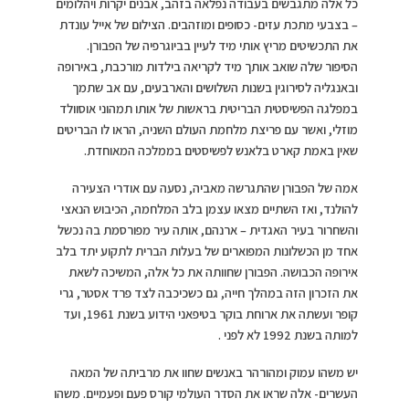
כל אלה מתגבשים בעבודה נפלאה בזהב, אבנים יקרות ויהלומים
– בצבעי מתכת עזים- כסופים ומוזהבים. הצילום של אייל עונדת
את התכשיטים מריץ אותי מיד לעיין בביוגרפיה של הפבורן.
הסיפור שלה שואב אותך מיד לקריאה בילדות מורכבת, באירופה
ובאנגליה לסירוגין בשנות השלושים והארבעים, עם אב שתמך
במפלגה הפשיסטית הבריטית בראשות של אותו תמהוני אוסוולד
מוזלי, ואשר עם פריצת מלחמת העולם השניה, הראו לו הבריטים
שאין באמת קארט בלאנש לפשיסטים בממלכה המאוחדת.
אמה של הפבורן שהתגרשה מאביה, נסעה עם אודרי הצעירה
להולנד, ואז השתיים מצאו עצמן בלב המלחמה, הכיבוש הנאצי
והשחרור בעיר האגדית – ארנהם, אותה עיר מפורסמת בה נכשל
אחד מן הכשלונות המפוארים של בעלות הברית לתקוע יתד בלב
אירופה הכבושה. הפבורן שחוותה את כל אלה, המשיכה לשאת
את הזכרון הזה במהלך חייה, גם כשכיכבה לצד פרד אסטר, גרי
קופר ועשתה את ארוחת בוקר בטיפאני הידוע בשנת 1961, ועד
למותה בשנת 1992 לא לפני .
יש משהו עמוק ומהורהר באנשים שחוו את מרביתה של המאה
העשרים- אלה שראו את הסדר העולמי קורס פעם ופעמיים. משהו