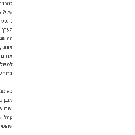
כהכרה 
שלי? ל
נתפס כ
הערך ה
ההישגי
אותנו,
אנחנו 
למשל? 
ברור ש
כאומני
מובן מ
ישבו ש
קהל יש
שהופיע