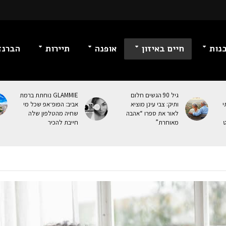
נות
חיים באיזון
אופנה
תיירות
הברנז
גיל 90 הגשים חלום
GLAMMIE נוחתת ברמת
י
ותיק: צבי עינן מוציא
אביב: הפופ־אפ שכל מי
לאור את ספרו “אהבה
שחיה מהטלפון שלה
ט
מאוחרת”
חייבת להכיר