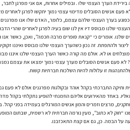
בירידת הערך העצמי שלו . ובמילים אחרות, אם אני מפרגן לחבר,
א פעם אנשים הסובלים מדימוי עצמי נמוך יתקשו לפרגן לאחרים 
פוגע בערך העצמי שלהם עצמם, כלומר, האדם שלו אנו מפרגנים ט
עצמי שלנו מבוסס דיו אין לנו שום בעיה לפרגן לאחרים שהרי הדבר
ם שלנו. אומרים כי “קנאת סופרים מרבה חכמה”, ואכן, כאשר אנו ח
 ליצור ולהתפתח. זה נכון כשהערך העצמי שלנו מבוסס ואיננו זקוקים
מוצלחים או לא. אולם מה קורה כאשר הערך העצמי שלנו איננו מבו
לא פעם אנשים הסובלים מערך עצמי נמוך ימצאו את עצמם נמנעים
להתנהגות זו עלולות להיות השלכות חברתיות קשות.
ת ותיקה התברכתי בקהל אוהד ובקולגות מפרגנים אולם לא פעם גם 
אליו. באחד מהאירועים אליהם הוזמנתי להופיע נתקלתי בקהל מדה
חקנים, מרצים וזמרים והמון אנשים המורגלים בעמידה בפני קהל. 
נו “חוק לא כתוב”, מעין נורמה חברתית לא רשמית, שבתום המופע א
ה על הבמה. כן, גם אם קצת התאכזבנו.