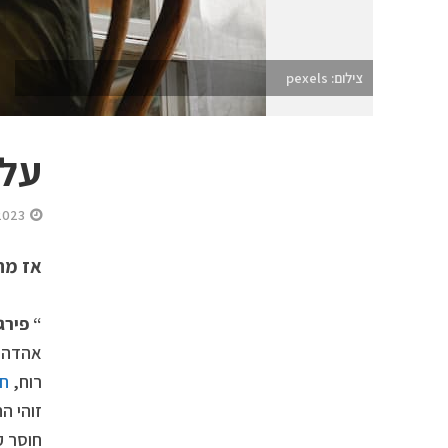
צילום: pexels
על 
2023
אז מה 
“
פירגו
אהדה, 
רוח,
חי
זוהי ה
חוסר ק