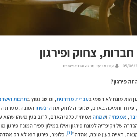
חברות, צחוק ופירגון
05/06/
ענת אביעד מרצה וסנדאפיסטית
זה פירגון?
ן
הוא מונח לא רשמי ב
עברית מודרנית
, ומושג נפוץ ב
תרבות הישרא
עידוד ותמיכה באדם, שנועדה לחזק את
הרגשתו
הטובה. מטרת הפיר
בה
,
אמפתיה
ו
שמחה
אמיתית כלפי האדם, לרוב בגין משהו שהוא עש
הגדרה של ויקיפדיה למונח פירגון ואילו במילון ספיר המונח פירגון מ
[1]
נאה, ראייה בעין טובה, אהדה”
. כלומר, פירגון הוא לא רק אהדה