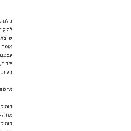
כולנו 
להוקיר
שיוצאי
אומרים
עצמנו 
ילדים,
הפירגו
אז מה 
קומיקא
את האו
קומיקא