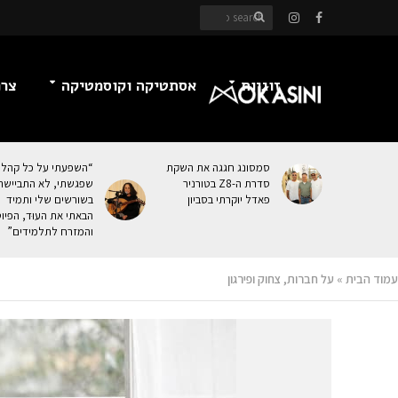
זוגיות
אסתטיקה וקוסמטיקה
צרכ
סמסונג חגגה את השקת
“השפעתי על כל קהל
סדרת ה-Z8 בטורניר
שפגשתי, לא התביישת
פאדל יוקרתי בסביון
בשורשים שלי ותמיד
הבאתי את העוּד, הפיו
והמזרח לתלמידים”
עמוד הבית
»
על חברות, צחוק ופירגון