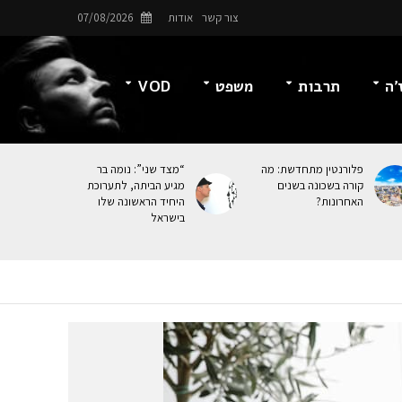
צור קשר
אודות
07/08/2026
’ה
תרבות
משפט
VOD
פלורנטין מתחדשת: מה
“מצד שני”: נומה בר
קורה בשכונה בשנים
מגיע הביתה, לתערוכת
האחרונות?
היחיד הראשונה שלו
בישראל