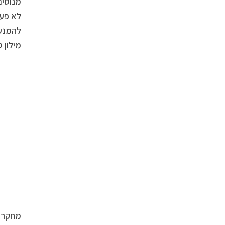
מנוסים
לא פעם
להמנע 
מילון ס
מחקרים