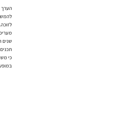
הערך ש
להמשיך
לזוכה.
מעריכה
שנים ר
תכנים 
כי משה
במופע 