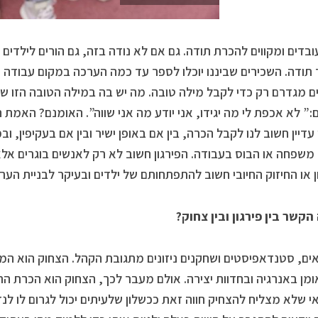
עובדים ומקווים להכרת תודה. גם אם לא נודה בזה, גם הורים לילדים מ
 תודה. השכירים שביננו יוכלו לספר עד כמה הערכה במקום עבודה 
ם מגדרם רק כדי לקבל מילה טובה. מה יש בה במילה הטובה הזו ש
:” לא אכפת לי מה יגידו, אני יודע מה אני שווה”. האומנם? האמת 
עדיין חשוב לנו לקבל הכרה, בין אם באופן ישיר ובין אם בעקיפין, וב
 משפחה או הבוס בעבודה. הפירגון חשוב לא רק לאנשים בוגרים אל
ן או החיזוק החיובי חשוב להתפתחותם של ילדים ובעיקר לבניית הע
הקשר בין פירגון ובין צחוק?
ים, סטנדאפיסטים ושחקנים ניזונים מתגובת הקהל. הצחוק הוא המ
מן באנרגיה ובחדוות יצירה. אולם מעבר לכך, הצחוק הוא הכרת הת
י שלא מצליח להצחיק חווה זאת ככשלון שלעיתים יכול לגרום לו לנז