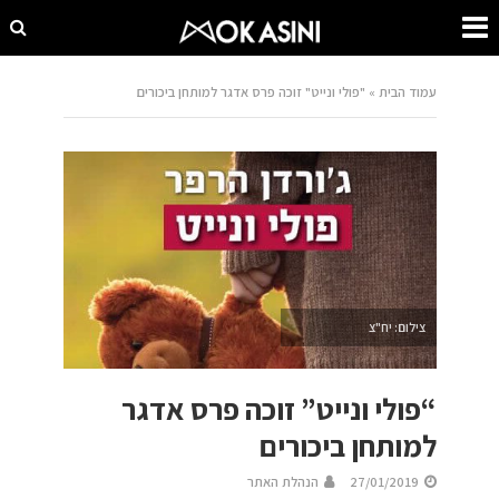
עמוד הבית
»
"פולי ונייט" זוכה פרס אדגר למותחן ביכורים
צילום: יח"צ
“פולי ונייט” זוכה פרס אדגר
למותחן ביכורים
27/01/2019
הנהלת האתר