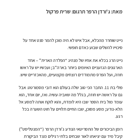
מאת: ג'ורדן הרפר תרגום: שרית פרקול
נייט שוחרר מהכלא, אבל איש לא היה מוכן להמר סנט אחד על
סיכוייו להשלים שבוע כאדם חופשי.
נייט הרג בכלא את אחיו של מנהיג “הפלדה הארית” – אחד
הארגונים הגזעניים האיומים ביותר בארה”ב; ועכשיו יש על ראשו
חוזה, ועל הפרס מתמודדים רוצחים מקצועיים, מהאכזריים שיש.
פולי בת 11. החבר הכי טוב שלה בעולם הוא דובי מסמורטט. אבל
גם על ראשה יש חוזה, בגלל מה שאביה עשיה. ואז, יום אחד, הוא
עומד מול בית הספר שבו היא לומדת, והוא לוקח אותה למסע אל
הלא-נודע; מסע מסוכן, שבו החיים תלויים על חוט השערה בכל
רגע.
רומן הביכורים של התסריטאי הנודע ג’ורדן הרפר (“המנטליסט”)
קיבל מיד עם יציאתו לאור שבחים בלתי רגילים מצד הביקורת