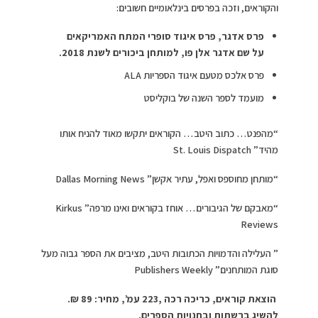
והקוראים, וזכה בפרסים בינלאומיים חשובים:
פרס אדגר, פרס איגוד סופרי המתח האמריקאים
על שם אדגר אלן פו, למותחן ביכורים לשנת 2018.
פרס אלכס מטעם איגוד הספריות ALA
מועמד לספר השנה של בוקליסט
“מהפנט… כתוב היטב… הקוראים יתקשו מאוד להניח אותו
מהיד” St. Louis Dispatch
“מותחן מחוספס ואפל, עתיר אקשן” Dallas Morning News
“מאבקם של הגיבורים… אוחז בקוראים ואינו מרפה” Kirkus
Reviews
” העלילה והדמויות הכתובות היטב, מציבים את הספר גבוה מעל
סוגת המותחנים” Publishers Weekly
הוצאת קוראים, כריכה רכה ,223 עמ’, מחיר: 89 ₪.
להשיג ברשתות ובחנויות הספרים.