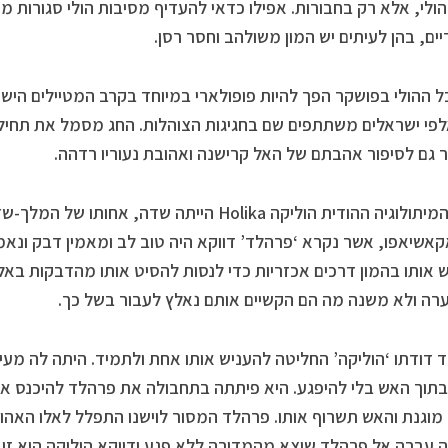
ולי, אלא רק בחבורות. אפילו כדאי להעדיף מסיבות הולי סגורות 
יים, בהן לעיתים יש המון משולהב וחסר רסן.
 ההולי בפושקר הפך להיות פופולארי במיוחד בקרב המטיילים הישר
פי ישראלים משתתפים שם בחגיגות הצוהלות. החג מסמל את תחילת
 גם לסיפור אהבתם של האל קרישנה ואהובת נעוריו רדהה.
על פי המיתולוגיה ההודית הוליקה Holika הייתה שדה
קאשיאפו, אשר נקרא ‘פרהלד’ דווקא היה טוב לב ומאמין דבק ונאמן
 אותו בהמון דרכים אכזריות כדי לנסות להסיט אותו מהדבקות באל
ה ולא משנה מה הם הקשיים אותם נאלץ לעבור בשל כך.
ד דודתו ‘הוליקה’ החליטה להעניש אותו אחת ולתמיד. היתה לה מע
בתוך האש בלי להיפגע. היא פיתתה בתחבולה את פרהלד להיכנס אי
וגנת והאש תשרוף אותו. פרהלד המסור לוישנו התפלל לאלו האהוב
 עברה אל פרהלד שיצא מהמדורה ללא פגע ודווקא הוליקה היא ז