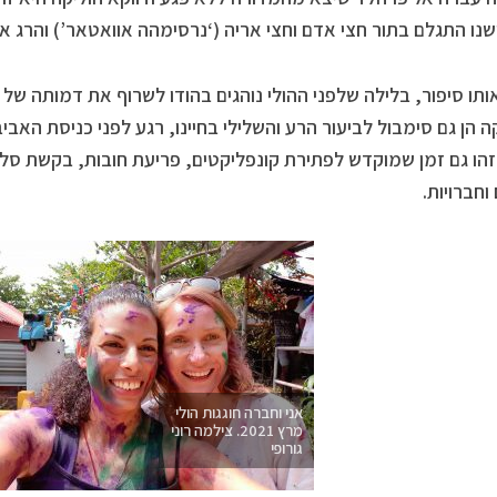
ישנו התגלם בתור חצי אדם וחצי אריה (‘נרסימהה אוואטאר’) והרג 
ותו סיפור, בלילה שלפני ההולי נוהגים בהודו לשרוף את דמותה של
ה הן גם סימבול לביעור הרע והשלילי בחיינו, רגע לפני כניסת הא
הו גם זמן שמוקדש לפתירת קונפליקטים, פריעת חובות, בקשת סלי
וחברויות.
אני וחברה חוגגות הולי
מרץ 2021. צילמה רוני
גורופי