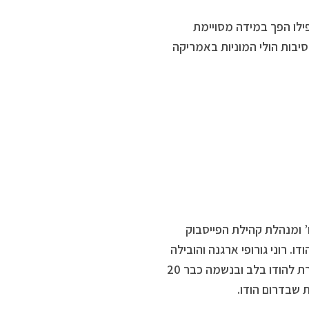
פילו הפך במידה מסויימת
יבות הולי המוניות באמריקה
’ ומנהלת קהילת הפייסבוק
. רוני גורופי ארגנה והובילה
את אהרוני וגידי במסעותיהם המופלאים בדרום הודו וברג’סטאן.רוני מחוברת להודו בלב ובנשמה כבר 20