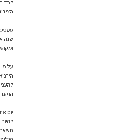
לבד בה
הציבור
פסטיבל
שנה אל
ומקושר
הירניא
להעניש
התערער
יום אח
להיות 
תשאר מ
הגלימה