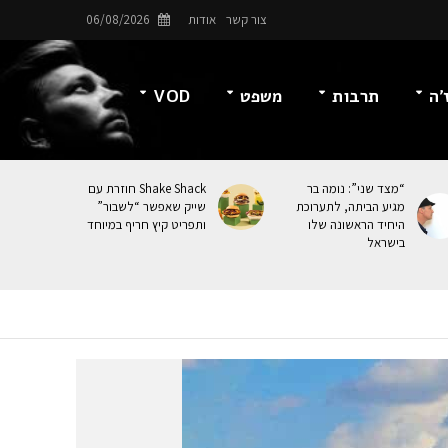
צור קשר
אודות
06/08/2026
’ה
תרבות
משפט
VOD
“מצד שני”: נומה בר
Shake Shack חוזרת עם
מגיע הביתה, לתערוכת
שייק שאפשר “לשבור”
היחיד הראשונה שלו
ותפריט קיץ חריף במיוחד
בישראל