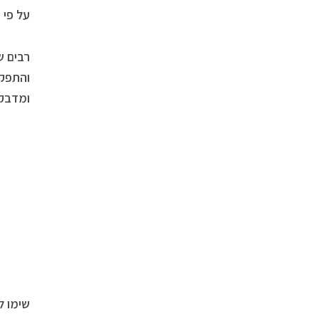
על פי 
רבים ש
והתפקי
ומדבק.
שימו ל