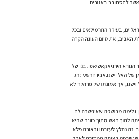
מאשר להסתובב באזורים
אליים, בעיקר התרמילאים ובכל
 האביב, את סיום העונה הקרה
, אחותו של המלך-שד הנורא הירניאקאשיאפו. בנו של
 של האל וישנו.אביו הרשע נהג
 וישנו, אך אמונתו של פרהלד לא
ין גלימה מכושפת שאיפשרה לה
תה לתוך האש מתוך כוונה שהיא
 וזה נחלץ לעזרתו ובאורח פלא
ו שנשרפה באותה המדורה.לאחר