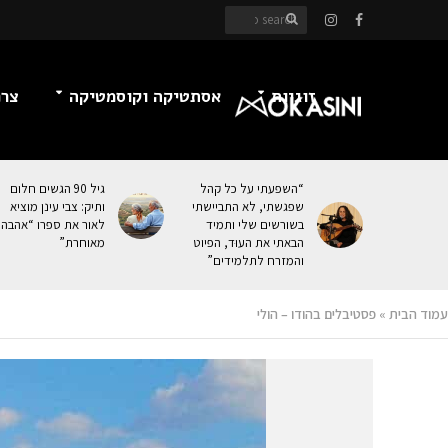
זוגיות
אסתטיקה וקוסמטיקה
צרכ
“השפעתי על כל קהל
גיל 90 הגשים חלום
שפגשתי, לא התביישתי
ותיק: צבי עינן מוציא
בשורשים שלי ותמיד
לאור את ספרו “אהבה
הבאתי את העוּד, הפיוט
מאוחרת”
והמזרח לתלמידים”
עמוד הבית
»
פסטיבלים בהודו – הולי