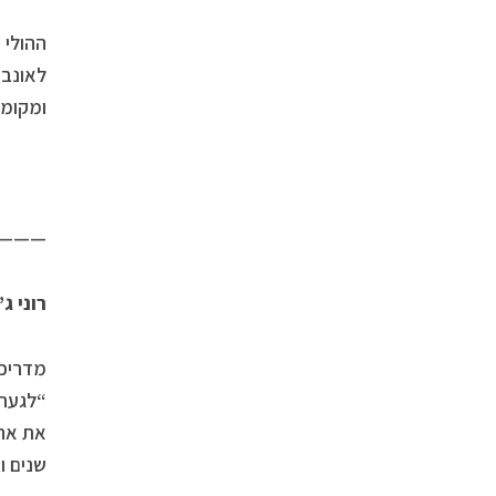
ההולי 
לאונבר
ומקומו
———
רוני ג’
מדריכת
“לגעת 
שנים וב- 6 השנים האחרונות מבלה את רוב זמנה במדינת קרא