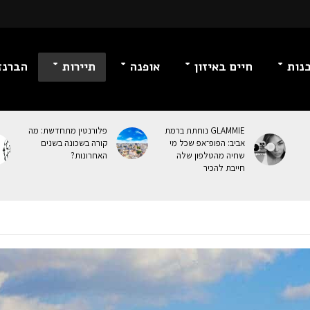
נות
חיים באיזון
אופנה
תיירות
הברנז
GLAMMIE נוחתת ברמת
פלורנטין מתחדשת: מה
אביב: הפופ־אפ שכל מי
קורה בשכונה בשנים
שחיה מהטלפון שלה
האחרונות?
חייבת להכיר