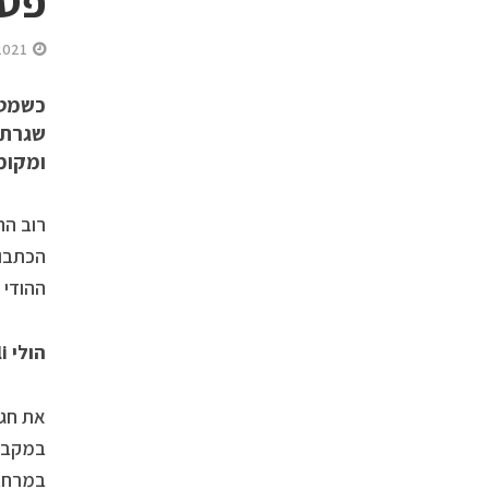
פסט
2021
כשמטי
שגרת 
ומקומ
רוב הח
הכתבות
ההודי 
הולי
i
את חג 
במקביל
במרחב 