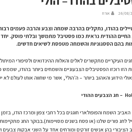
יבלים בהודו – הולי
26/08/
אורח
ילים בהודו, נתקלים בהרבה שמחה וצבע והרבה פעמים רב
החיים ההודית נראית כמו פסטיבל מתמשך ובלתי פוסק. יחד 
ות בהם הססגוניות והשמחה מטפסת לשיאים חדשים.
גים העיקריים מתקשרים לאלים והאלות ההינדואים ולסיפורי המית
 הזו רוכזו הפסטיבלים הצבעוניים והשמחים ביותר בהודו, שממש כ
אולי הידוע והאהוב ביותר – ה’הולי’, אשר מי שחווה אותו לעולם לא י
Hol
– חג הצבעים ההודי
האביב השמח והפופולארי חוגגים בכל רחבי צפון ומרכז הודו, בזמן
 לחג פורים שלנו (או פסח בשנים מסויימות).בבוקר החג מתקיימות 
הציבורי בהן אנשים זורקים ומורחים אחד על השני אבקות צבעים ולע