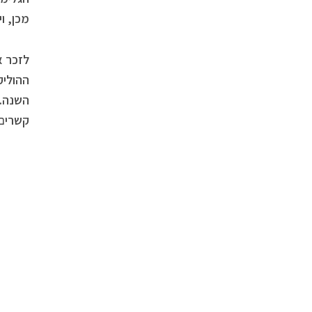
מכן, ו
לזכר א
ההוליק
השנה.ז
קשרים 