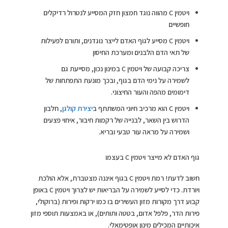
ויטמין C מהווה נוגד חמצון חזק המסייע לנטרול רדיקלים
חופשיים
ויטמין C מסייע לגוף האדם לייצר נוגדנים, ותורם לפעילות
של תאי הדם הלבנים ומערכת החיסון
צריכה קבועה של ויטמין C במינון נכון, מסייעת גם
לשמירה על נימי הדם בגוף, ובכך מונעת התפתחות של
דימומים מהפה והעור החיצוני.
ויטמין C הוא מרכיב חיוני המשתתף ב
יצירת קולגן
, חלבון
הדרוש בין השאר, לבנייה של רקמות חיבור, איחוי פצעים
ושמירה על מראה עור טבעי ובריא.
גוף האדם לא מייצר ויטמין C בעצמו
חשוב לדעת! רמת ויטמין C בגוף איננה מצטברת, אלא הולכת
ויורדת. כדי לסייע לשמירה על הבריאות יש לצרוך ויטמין C באופן
קבוע דרך מקורות מזון העשירים בו כמו ירקות ופירות (ברוקולי,
פירות הדר, פלפל אדום, בטטה ותותים), או באמצעות תוספי מזון
איכותיים המכילים מינון אופטימאלי.