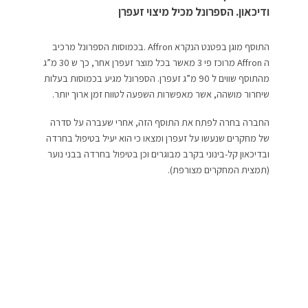
ודיכאון. הספרונל מכיל מיצוי זעפרן
התוסף מוגן בפטנט הנקרא Affron .בכמוסות הספרונל מרכיב
ה Affron מרוכז פי 3 מאשר בכל מוצר זעפרן אחר, כך ש 30 מ”ג
מהתוסף שווים ל 90 מ”ג זעפרן. הספרונל מגיע בכמוסות בעלות
שיחרור מושהה, אשר מאפשרות השפעה לטווח זמן ארוך יותר.
החברה בחרה לפתח את התוסף הזה, אחרי שעברה על סדרה
של מחקרים שנעשו על זעפרן ומצאו כי הוא יעיל בטיפול בחרדה
ובדיכאון קל-בינוני בקרב מבוגרים וכן בטיפול בחרדה בבני נוער
(תמצית המחקרים מצורפת).
“רבים מבני נוער ואנשים צעירים בתחילת חייהם העצמאיים וכן
אנשים בתקופות משבר, עלולים לחוות חרדה”, אומרת דורית
גרינברג, מנכ”לית מ.ד.ס פארם. “הדרך המוסדית לטפל בחרדה
היא ברוב המקרים באמצעות תרופות פסיכיאטריות, שיכולות
להיות להן תופעות לוואי, אפקט של התמכרות ובחלק ניכר
מהמקרים ירידה משמעותית בתפקוד עד כדי הפיכת נטל על
החברה על המדינה ובעיקר על המשפחה. אני רוצה למנוע