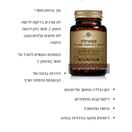
איך מזהים חוסר?
לא עורכים בדיקות לרמות
ויטמין C. חוסר ניתן לזהות
לפי סימנים קליניים ומצב
תזונתי.
תסמינים העשויים להעיד על
חוסר בוויטמין C
ויטמין C סולגאר צילום יחצ
תדירות גבוהה של
הצטננויות ותסמיני חורף
זמן הגלדה ממושך של פצעים
דימום קבוע מהחניכיים.
עייפות מתמשכת
דימומים מהאף בתדירות גבוהה.