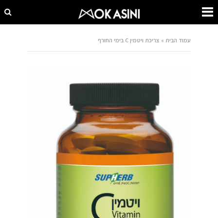
עמוד הבית
»
צריכת ויטמין C בימי החורף