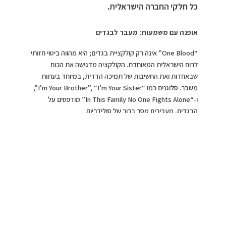
כל חלקי החברה הישראלית.
אופנה עם משמעות: מעבר לבגדים
“One Blood” אינה רק קולקציית בגדים; היא מהווה ביטוי חזותי
לרוח הישראלית המאוחדת. הקולקציה מדגישה את הכוח
שבאחדות ואת החשיבות של תמיכה הדדית, במיוחד בעתות
משבר. סלוגנים כמו “I’m Your Brother”, “I’m Your Sister”,
ו-“In This Family No One Fights Alone” מודפסים על
הבגדים, מעבירים מסר ברור של סולידריות.