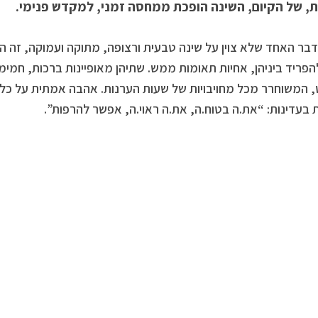
ת, של הקיום, השינה הופכת ממחסה זמני, למקדש פנימי.
דבר האחד שלא צוין על שינה טבעית ורצופה, מתוקה ועמוקה, זה 
פריד ביניהן, אחיות תאומות ממש. שתיהן מאופיינות ברכות, חמימ
 המשוחרר מכל מחויבויות של שעות הערנות. אהבה אמתית על כל 
 בעדינות: “את.ה בטוח.ה, את.ה ראוי.ה, אפשר להרפות”.
 דקה של שינה טובה”
ראש השנה תשפ”ו – מהם הרגעים הקטנים שיהפכו אותה לשנה גדולה מהחיים?
צילום: freepik