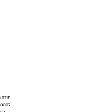
תודה ת
להתרגל
שקט וצ