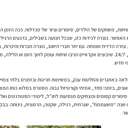
שיחות, משחקים של הילדים, סיפורים וציור של מנדלות. ככה הזמן
האפשר. נוצרה לכידות כזו, שבכל תנועה בשבילים, ברגעים הרגילים,
עזרה הדדית ושמחה. עם יתר חברי הישוב, נוצרה חברות והיכרות,
בשער, 24/7. שיבוצים אקראיים הניבו שיחות עומק לתוך היום או הליל
מי חדש.
אה באתגרים והחלטות ענק, במשימות חריגות ובזמנים בלתי צפויים
אונים, בזמני פחד, אמיתי וקורטיזול גבוה. הסטרס במלוא כוחו המ
סיפורים קסומים ומצחיקים מנסיעות לחו”ל, לימודי הסטודנטים ואל
 שנה “משעממת”, שגרתית, רגילה, שקטה, הרמונית, נינוחה. בבק
ר.