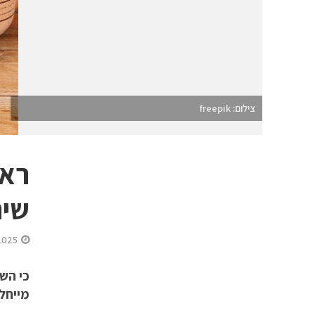
צילום: freepik
ראש
שיה
2025
כי הש
מייחל