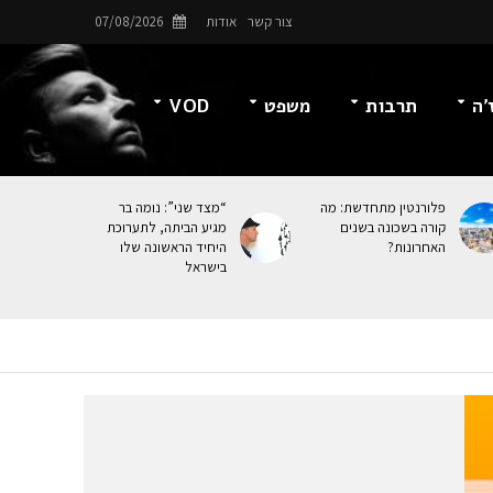
צור קשר
אודות
07/08/2026
’ה
תרבות
משפט
VOD
פלורנטין מתחדשת: מה
“מצד שני”: נומה בר
קורה בשכונה בשנים
מגיע הביתה, לתערוכת
האחרונות?
היחיד הראשונה שלו
בישראל