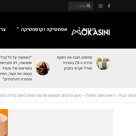
זוגיות
אסתטיקה וקוסמטיקה
צרכ
סמסונג חגגה את השקת
“השפעתי על כל קהל
סדרת ה-Z8 בטורניר
שפגשתי, לא התביישת
פאדל יוקרתי בסביון
בשורשים שלי ותמיד
הבאתי את העוּד, הפיו
והמזרח לתלמידים”
עמוד הבית
»
ראש השנה תשפ”ו – מהם הרגעים הקטנים שיהפכו אותה לשנה גדולה מהח