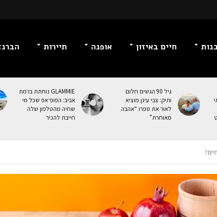
נות
חיים באיזון
אופנה
תיירות
הברנז
גיל 90 הגשים חלום
GLAMMIE נוחתת ברמת
י
ותיק: צבי עינן מוציא
אביב: הפופ־אפ שכל מי
לאור את ספרו “אהבה
שחיה מהטלפון שלה
ט
מאוחרת”
חייבת להכיר
יים?