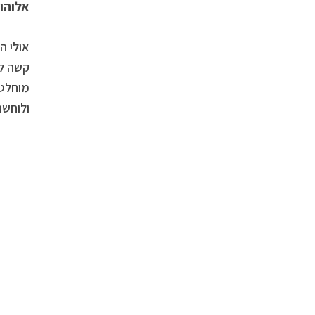
אלוהו
אולי ה
קשה לה
מוחלט,
ולוחשת
אהבה ושינה רצופה בשער אנרגטי עוצמתי 8.8, ט”ו באב ויום שישי
“אם כבר איראן גורמת לכם לא לישון בלילה – לפחות תבינו למה אתם חייבים לנצל כל