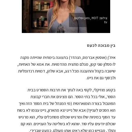
צילום: yes, HOT וסלקום
tv
בין מבוכה לכעס
אית’ן (אוסטין אברמס, הנהדר) בתצוגה בימתית שהייתה מקנה
לו פסלון טוני קטן, מגלם מחצית מהדמויות. את אמא של האחיות,
שישבה בקהל והתענגה מכל רגע, אבא שלהן, דמויות רנדומליות
ולבסוף גם את נייט.
בקטע מוזיקלי, לקסי באה לגחך את תרבות הספורט בבית
הספר, אולי בכל בתי הספר. הם מציגים את חברי קבוצת
הפוטבול בצורה הומוארוטית (מי המנהל של בית הספר הזה ואיך
הוא הסכים לעניין?) אבא של נייט יצא מהארון, נייט עצמו לא בטוח
עד הסוף במיניות שלו ומרגיש שכולם מסתכלים עליו, הוא מרגיש
שכולם יודעים עליו סוד. שהוא לא בשליטה על העניינים. הוא קם
והולך, מבוייש כמו שלא ראינו אותו מעולם. כמעט שברירי.