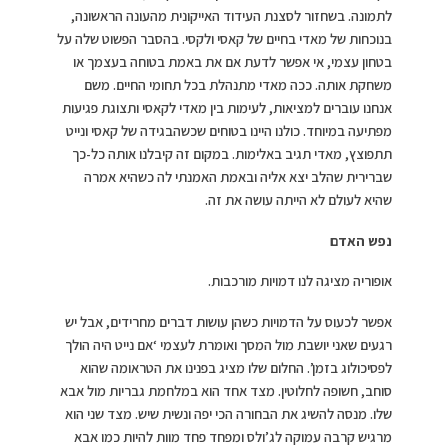
לתמונה. בשחזור לסצנת העידוד האייקונית מהעונה הראשונה,
בנוכחות של מאדי בחיים של קאסי ולקסי. בהסבר הפשוט שלה על
בטחון עצמי, אי אפשר לדעת אם את באמת בטוחה בעצמך או
משחקת אותה. ככה מאדי מתנהלת בכל תחומי החיים. משם
אנחנו עוברים למציאות, לעימות בין מאדי לקאסי ותצוגת פגיעות
מפתיעה במיוחד. כולנו היינו בטוחים שכשהבגידה של קאסי ונייט
תתפוצץ, מאדי תגיב באלימות. במקום זה קיבלנו אותה כל-כך
שברירית שהלב יצא אליה ובאמת האמנתי לה כשהיא אמרה
שהיא לעולם לא הייתה עושה את זה.
נפש האדם
אופוריה מציגה לנו דמויות מורכבות.
אפשר לכעוס על הדמויות כשהן עושות דברים מחרידים, אבל יש
רגעים שאני יושבת מול המסך ואומרת לעצמי ‘אם נייט היה הולך
לפסיכולוג בזמן’. החלום שלו מציג בפנינו את הטראומה שהוא
סוחב, חשופה לחלוטין. מצד אחד הוא במלחמת גבריות מול אבא
שלו. מנסה להשיג את הבחורה הכי יפה ונשית שיש. מצד שני הוא
מרגיש קרבה עמוקה לג’ולס ומפחד פחד מוות להיות כמו אבא