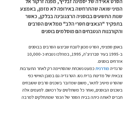
הסרט אאידה של יסמינה זבליץ', מפנה זרקור אל
המיני שואה שהתרחשה באירופה לא מזמן, באמצע
שנות התשעים בבוסניה הרצגובינה בבלקן, כאשר
בתפקיד "הנאצים חסרי הלב" ממלאים הסרבים
והקורבנות הנטבחים הם מוסלמים בוסנים
באופן ספציפי, הסרט מכוון לטבח שביצעו הסרבים בבוסנים
ב-1995 בעיר סברניצ’ה, 1995, במהלכו נטבחו כ-10,000
אזרחים בוסנים.
טרגדיה
מודרנית
כמעט נשכחת שהסתיימה רק לאחר התערבות
צבאית של מדינות ברית נטו. הטרגדיה גם במובן האישי כפי
שהסרט מיטיב לתאר, משום שמדובר בשכנים סרבים שטובחים
בשכנים הבוסנים, ואחר כל משתלטים על רכושם. לפעמים אלה
חברים לאותה כיתה בבית הספר של הכפר שמתחלקים למרבה
המבוכה הכללית בין סרבים רוצחים לבין בוסנים נרצחים.