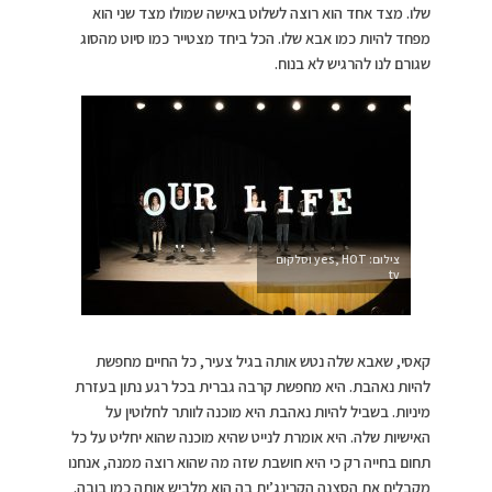
שלו. מצד אחד הוא רוצה לשלוט באישה שמולו מצד שני הוא
מפחד להיות כמו אבא שלו. הכל ביחד מצטייר כמו סיוט מהסוג
שגורם לנו להרגיש לא בנוח.
צילום: yes, HOT וסלקום
tv
קאסי, שאבא שלה נטש אותה בגיל צעיר, כל החיים מחפשת
להיות נאהבת. היא מחפשת קרבה גברית בכל רגע נתון בעזרת
מיניות. בשביל להיות נאהבת היא מוכנה לוותר לחלוטין על
האישיות שלה. היא אומרת לנייט שהיא מוכנה שהוא יחליט על כל
תחום בחייה רק כי היא חושבת שזה מה שהוא רוצה ממנה, אנחנו
מקבלים את הסצנה הקרינג’ית בה הוא מלביש אותה כמו בובה.