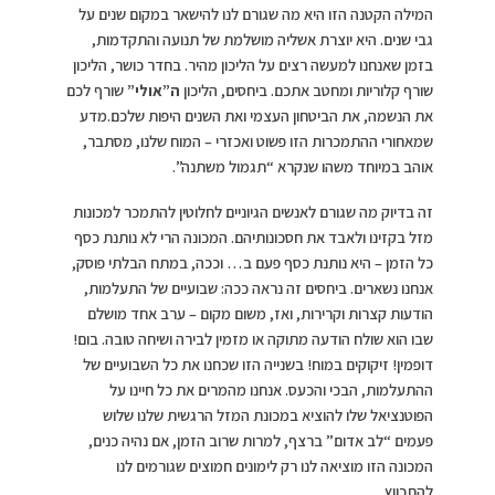
המילה הקטנה הזו היא מה שגורם לנו להישאר במקום שנים על
גבי שנים. היא יוצרת אשליה מושלמת של תנועה והתקדמות,
בזמן שאנחנו למעשה רצים על הליכון מהיר. בחדר כושר, הליכון
שורף קלוריות ומחטב אתכם. ביחסים, הליכון
ה”אולי”
שורף לכם
את הנשמה, את הביטחון העצמי ואת השנים היפות שלכם.מדע
שמאחורי ההתמכרות הזו פשוט ואכזרי – המוח שלנו, מסתבר,
אוהב במיוחד משהו שנקרא “תגמול משתנה”.
זה בדיוק מה שגורם לאנשים הגיוניים לחלוטין להתמכר למכונות
מזל בקזינו ולאבד את חסכונותיהם. המכונה הרי לא נותנת כסף
כל הזמן – היא נותנת כסף פעם ב… וככה, במתח הבלתי פוסק,
אנחנו נשארים. ביחסים זה נראה ככה: שבועיים של התעלמות,
הודעות קצרות וקרירות, ואז, משום מקום – ערב אחד מושלם
שבו הוא שולח הודעה מתוקה או מזמין לבירה ושיחה טובה. בום!
דופמין! זיקוקים במוח! בשנייה הזו שכחנו את כל השבועיים של
ההתעלמות, הבכי והכעס. אנחנו מהמרים את כל חיינו על
הפוטנציאל שלו להוציא במכונת המזל הרגשית שלנו שלוש
פעמים “לב אדום” ברצף, למרות שרוב הזמן, אם נהיה כנים,
המכונה הזו מוציאה לנו רק לימונים חמוצים שגורמים לנו
להתכווץ.