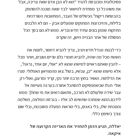
פסיכולוגית ומכובסת להגיד “הוא לא הבן אדם שאת צריכה, אבל
את פשוט כל כך מפחדת להישאר לבד שאת מוכנה להסתפק
בהבטחות ריקות”.הכשלים של העבר, המחשבות הטורדניות
בלילות, והזיכרונות המתוקים שמעלים אבק – הם לא הלבנים
החזקות שמהן בונים עתיד חדש ובריא. ממש לא.הם בסך הכל
הפסולת של אתר הבנייה הישן, זה שקרס.
כדי לבנות מגדל חדש ויציב, צריך להביא דחפור, לפנות את
השטח מכל מה שהיה, להביא חומרי גלם טריים וטובים, ויותר מכל
– להבין שאתם ראויים למישהו שהוא לא “אולי, יום אחד, נראה”,
אלא מישהו שהוא “כן, עכשיו, בטח”.צאו מהמוזיאון האפלולי. סגרו
את הדלתות. האוויר בחוץ הרבה יותר נקי, קריר ומרענן, ואולי רק
אולי תגלו שכשמפסיקים להסתכל אחורה בערגה מעייפת אל
עבר שידה שלעולם לא תורכב, פתאום רואים את מי שהולך ממש
לידכם.ההוא שמחכה שתשימו לב אליו – בגרסה המלאה, השלמה
והנוכחת שלו, בלי באגים, בלי הוראות הפעלה מסובכות, ובלי שום
צורך בשיפוץ כללי.
יאללה, הגיע הזמן להחזיר את האריזה הקרועה של
איקאה.