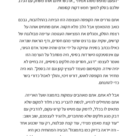
“הפעם מחפש משהו אמיתי”, או כשראיתם אותו משחק עם הכלב
שלכם בסלון למשך חמש דקות קסומות.
אתם גוררים את הקופסה העצומה הזו הביתה בהתלהבות, גבכם
כואב מהמאמץ אבל הלב מלא תקווה. אתם פותחים אותה על
רצפת הסלון, ומגלים את המציאות העגומה: ערימה מבולגנת של
קרשים, שקית עם ברגים שחצי מהם חסרים, ודף הוראות שנראה
כאילו נכתב בסינית עתיקה על ידי אדם שהיה שיכור.אדם הגיוני,
עם אינסטינקט הישרדות בסיסי, היה מסתכל על הערמה הזו
ואומר לעצמו: “רגע, חסרים פה חלקים בסיסיים, זה בחיים לא
יהיה שידה. מקסימום מעמד לעציץ קטן וגם זה בספק”. הוא היה
מחזיר את הקופסה לאוטו, דורש זיכוי, והולך לאכול כדורי בשר
כדי להתנחם.
אבל לא אתם. אתם מאוהבים עמוקות בתמונה שעל האריזה.
אתם מתחילים להזיע, לנסות להבריג בורג חלוד למקום שלא
מתאים לו בכלל, לדפוק עם פטיש על קרש עקום, להדביק עם
דבק מגע חלקים שלא מתחברים, ולהגיד לעצמכם, שוב ושוב:
“עוד קצת מאמץ מצידי, עוד קצת סבלנות, רק עוד שכנוע אחד
– וזה ייראה בדיוק כמו בתמונה!”.הבעיה המהותית כאן היא