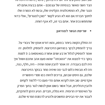
הצד השני מאשר בצמיחה של עצמכם – אתם בבעיה.אתם לא
הנגר שלו, לא הפסיכולוגית הקלינית שלו, ובטח לא המורה שלו
לחינוך חברתי.אם הוא לא הגיע לקשר “מוכן למגורים”, אולי כדאי
שתחפשו נכס אחר. אתם בני זוג, לא אגף רווחה.
שריפת הגשר למוזיאון
זה החלק הקשה ביותר במסע, והוא דורש אומץ של גיבורי על.
צריך להפסיק לבקר במוזיאון הזיכרונות. להפסיק. לחלוטין. זה
אומר להפסיק לגלול ארבע שנים אחורה בוואטסאפ ב-3 לפנות
בוקר כדי למצוא את “ההוכחה” שהוא פעם אהב אתכם ושאל איך
היה לכם בעבודה. זה אומר להבין שמה שהיה – היה, חלף, נגוז,
וזה לא מבטיח כלום לגבי מה שיהיה מחר בבוקר.הזיכרונות
שלכם, גם היפים שבהם, צריכים להיות כמו ספרי היסטוריה
אקדמיים: טוב ויפה לקרוא אותם מדי פעם כדי ללמוד לקחים
ולהבין תהליכים, אבל אסור בשום אופן לנסות לגור בתוך הפרק
על האימפריה הרומית. היא נפלה, חברים. הגיע הזמן להתקדם,
לעבור את ימי הביניים החשוכים ולהגיע לרנסנס הפרטי שלכם.