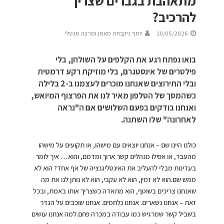
מתאהבת בגברים שצריך
להרכיב?
10/05/2026
יוסף ניקבחת מאמן ומרצה מנטלי
בואו נפתח רגע את הקלפים על השולחן, בלי
פילטרים של אינסטגרם, בלי מוזיקת רקע דרמטית
ובלי התירוצים שאנחנו מוכרים לעצמנו ב-2 בלילה
כשהמסך של הטלפון מאיר לנו את הפרצוף המיואש,
ואנחנו בודקים בפעם השלושים אם ה"נראה
לאחרונה" שלו השתנה.
כולנו היינו שם – אנחנו יוצאים עם מישהו, או תקועים על מישהו
מהעבר, או אפילו מנהלים קשר ארוך ומדמם, והוא… איך לומר
בעדינות מבלי להעליב את האינטליגנציה של אף אחד? הוא לא
ממש שם.הוא לא זמין, הוא לא עקבי, הוא לא נותן לנו את מה
שאנחנו צריכים בשוטף, הוא מתאדה כשצריך אותו באמת, ובכל
זאת – אנחנו נשארים. אנחנו נלחמים. אנחנו שוכבים על הגדר
בשביל קשר שמרגיש כמו עבודה במכרה פחם.למה אנחנו עושים