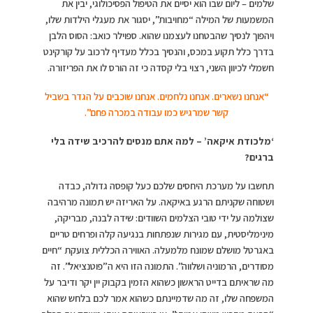
שלמים – ליום שבו הוא יסיים את הטיפול הפסיכולוגי, יבין את
המשמעות של המילה “מחויבות”, יסגור את מעגלי הילדות שלו,
ויהפוך לנסיך שהבטחנו לעצמנו שהוא. ספוילר כואב: הסוס הלבן
בדרך כלל תקוע במכס, והנסיך בכלל מעדיף לרכוב על קורקינט
חשמלי לכיוון השני, רצוי בלי קסדה כי זה הורס לו את הפריזורה.
“אנחנו נשארים. אנחנו נלחמים. אנחנו שוכבים על הגדר בשביל
קשר שמרגיש כמו עבודה במכרה פחם”.
‘מלכודת איקאה’ –
למה אתם מנסים להרכיב שידה בלי
ברגים
?
תחשבו על מערכת היחסים שלכם כעל קופסה גדולה, כבדה
ושטוחה שקניתם הרגע באיקאה. על האריזה יש תמונה מרהיבה
שצולמה על ידי טובי הצלמים השוודים: שידה לבנה, מבריקה,
מינימליסטית, עם מגירות שנפתחות בנגיעה קלה ופרחים טריים
באגרטל מושלם שמונח מלמעלה. האווירה הכללית צועקת “חיים
מסודרים, הרמוניה ושלווה”. התמונה הזו היא ה”פוטנציאל”. זה
מה שראיתם בדייט הראשון כשהוא הזמין בקבוק יין יקר ודיבר על
המשפחה שלו, זה מה שדמיינתם כשהוא אמר לכם בלחש שהוא