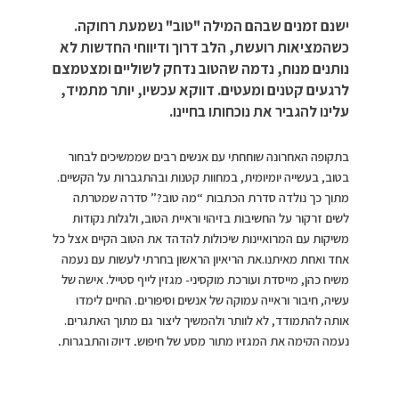
ישנם זמנים שבהם המילה "טוב" נשמעת רחוקה.
כשהמציאות רועשת, הלב דרוך ודיווחי החדשות לא
נותנים מנוח, נדמה שהטוב נדחק לשוליים ומצטמצם
לרגעים קטנים ומעטים. דווקא עכשיו, יותר מתמיד,
עלינו להגביר את נוכחותו בחיינו.
בתקופה האחרונה שוחחתי עם אנשים רבים שממשיכים לבחור
בטוב, בעשייה יומיומית, במחוות קטנות ובהתגברות על הקשיים.
מתוך כך נולדה סדרת הכתבות “מה טוב?” סדרה שמטרתה
לשים זרקור על החשיבות בזיהוי וראיית הטוב, ולגלות נקודות
משיקות עם המרואיינות שיכולות להדהד את הטוב הקיים אצל כל
אחד ואחת מאיתנו.את הריאיון הראשון בחרתי לעשות עם נעמה
משיח כהן, מייסדת ועורכת מוקסיני- מגזין לייף סטייל. אישה של
עשיה, חיבור וראייה עמוקה של אנשים וסיפורים. החיים לימדו
אותה להתמודד, לא לוותר ולהמשיך ליצור גם מתוך האתגרים.
נעמה הקימה את המגזין מתוך מסע של חיפוש, דיוק והתבגרות,
ומתוך תשוקה גדולה להביא יופי, תרבות ואור לעולם.