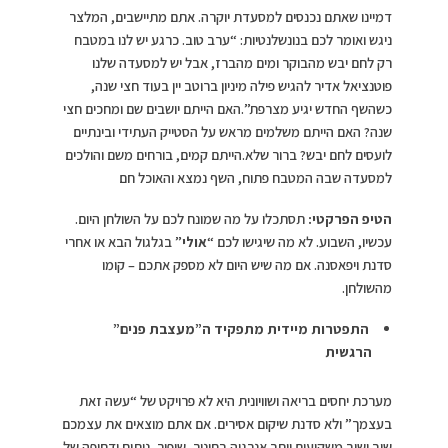
דמיינו שאתם נכנסים למסעדת יוקרה. אתם מתיישבים, המלצר
ניגש ואומר לכם בנונשלנטיות: “ערב טוב. כרגע יש לנו במטבח
רק לחם יבש מהבוקר ומים מהברז, אבל יש למסעדה שלנו
פוטנציאל אדיר להגיש פילה מיניון ברוטב יין בעוד חצי שנה,
כשהשף החדש יגיע מצרפת”.האם הייתם יושבים שם ומחכים חצי
שנה? האם הייתם משלמים מראש על הסטייק העתידי ובינתיים
לועסים לחם יבש? ברור שלא.הייתם קמים, בורחים משם והולכים
למסעדה שבה המטבח פתוח, השף נמצא והאוכל חם
הטיפ הפרקטי:
תסתכלו על מה שמונח לכם על השולחן היום.
עכשיו, השבוע. לא מה שיגישו לכם “
אולי
” בגלגול הבא או אחרי
סדנת ויפאסנה. אם מה שיש היום לא מספק אתכם – קומו
מהשולחן.
התפטרות מיידית מתפקיד ה”מעצבת פנים”
הרגשית
מערכת יחסים בריאה ושוויונית היא לא פרויקט של “עשה זאת
בעצמך” ולא סדנת שיקום אסירים. אם אתם מוצאים את עצמכם
שוב ושוב משקיעים יותר אנרגיה בחינוך, שיפור, ניתוח ודחיפה של