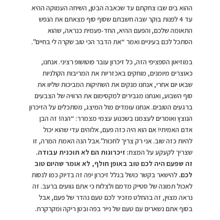
ההוא בים שבו צחקתם עד שכאבה הבטן, השיחה העמוקה ההיא
עד 4 לפנות בוקר שבה חשבתם שסוף סוף מצאתם את הנפש
התאומה שלכם, והפעם ההיא, החד-פעמית כנראה, שהוא
הסתכל לכם בעיניים ואמר “את הדבר הכי טוב שקרה לי בחיים”.
במוזיאון הספציפי הזה, כל זיכרון עובר פוטושופ רציני. אנחנו,
כאוצרים מיומנים, מוחקים באכזריות את המריבות הקולניות
שבאו יום אחרי, אנחנו מנקים את השתיקות המביכות שליוו את
סוף השבוע, ואנחנו מגבירים למקסימום את הרוויה של הצבעים
ברגעים הטובים. אנחנו עומדים מול המיצג, מסתכלים על הזיכרון
הנוצץ ואומרים לעצמנו בשכנוע עצמי מצמרר: “הנה! זה הבן
אדם האמיתי! אם הוא היה כזה פעם, אלוהים עדי שהוא יכול
להיות כזה שוב. אני רק צריך לחכות”.אבל הנה האמת המרה, זו
שצריך לקעקע על המצח
: זיכרונות הם לא תוכנית עבודה.
זה שפעם היה לכם טוב באופן חולף, לא אומר שהיום טוב
לכם.
להישאר בקשר כושל בגלל זיכרון יפה זה בדיוק כמו לנסות
לאכול תמונה של סטייק מדמם ולצלוח כי אתם גוועים ברעב. זה
נראה מצוין, זה בהחלט מזכיר לכם טעם נהדר של פעם, אבל
בסוף אתם נשארים עם טעם של נייר בפה ובטן ריקה ומקרקרת.