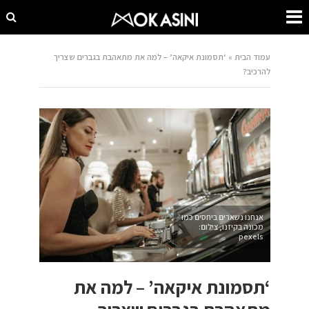
עמוד הבית
»
‘תסמונת איקאה’ – למה את מתאהבת בגברים שצריך
להרכיב?
אנחנו נשארים ביחסים כמו
מכונה בקיזנו, צילום:
pexels
‘תסמונת איקאה’ – למה את