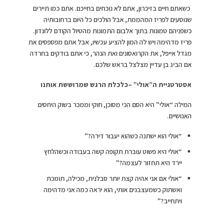
כשאתם חיים בזיכרון, אתם לא נוכחים בחייכם. אתם כמו תיירים
שנוסעים לפריז המהממת, אבל הולכים כל היום ברחובותיה
כשפניהם טמונות בתוך אלבום התמונות מהטיול הקודם ללונדון.
פריז מדהימה ויש לה המון להציע עכשיו, אבל אתם מפספסים את
מגדל אייפל, את הקרואסונים ואת הנהר, כי אתם בודקים בחרדה
אם הביג בן עדיין מצלצל בראש שלכם.
אסטרטגיית ה”אולי” –
כלכלת הרגש שמרוששת אותנו
המילה “אולי” היא הסם הכי מסוכן, חוקי וממכר בשוק היחסים
האנושיים.
“אולי הוא ישתנה כשהוא יעבור דירה?”
“אולי היא פשוט עוברת תקופה קשה בעבודה וכשהלחץ
יירד היא תחזור לעצמה?”
“אולי אם אני אהיה קצת יותר סבלנית, מכילה, תומכת
ואשתוק כשמעצבנים אותי, הוא יראה כמה אני מדהימה
ויתחייב?”