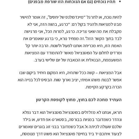
תהיו נוכחים (גם אם הנוכחות הזו שורפת מבפנים)
להיות נוכח, או לתרגל “מיינדפולנס של יחסים”, זה אומר להישיר
מבט למציאות ולהגיד בקול רם: “כרגע, בהווה הזה, אני לא
מקבלת את מה שאני צריכה. כרגע, למרות הכל, אני מרגישה
לבד בתוך הקשר הזה”.זה מפחיד נורא, כי ברגע שאומרים את
האמת הזו, היא מכריחה אותנו לפעול ולשנות. הרבה יותר קל
ומרדים לחלום על הפוטנציאל מאשר להתמודד עם המציאות
המשעממת, הבנאלית או הכואבת של יום שלישי בערב.
אבל המציאות – קשה ככל שתהיה, היא המקום היחיד ביקום שבו
אפשר לבנות משהו אמיתי, יציב וארוך טווח. הבסיס לכל בנייה הוא
הכרה בקרקע הקיימת.
העתיד מחכה לכם בחוץ, מחוץ לקופסת הקרטון
תראו, אנחנו לא מזלזלים בפוטנציאל.פוטנציאל הוא דבר נפלא
ונהדר כשמדובר במניות בבורסה, בסטארט-אפ חדש, או בילד
שלכם שעולה לכיתה א’.אבל כשמדובר בבני זוג בוגרים שאמורים
לצעוד איתכם יד ביד בחיים? פוטנציאל הוא פשוט דרך מנומסת,