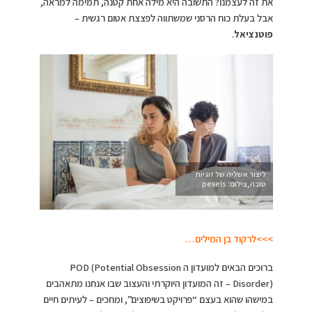
את זה לעצמנו? התשובה היא מילה אחת קטנה, תמימה למראה,
אבל בעלת כוח הרסני שמשתווה לפצצת אטום רגשית –
פוטנציאל
.
ליצור אשליה של זוגיות
טובה,צילום: pexels
>>>לרקוד בן המילים…
ברוכים הבאים למועדון ה POD (Potential Obsession
Disorder) – זה המועדון היוקרתי והעצוב שבו אנחנו מתאהבים
במישהו שהוא בעצם “פרויקט בשיפוצים”, ומחכים – לעיתים חיים