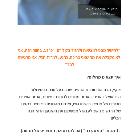
הודעות שמקפיצות את
הלב, צילום:pexels
“להישיר מבט למציאות ולהגיד בקול רם: “כרגע, בהווה הזה, אני
לא מקבלת את מה שאני צריכה. כרגע, למרות הכל, אני מרגישה
לבד”
איך יוצאים מהלופ?
אוקיי, הבנו את חומרת הבעיה. שכבנו על ספת הפסיכולוג
הווירטואלי והודינו – אנחנו מכורים לנגרות דמיונית, אנחנו אוצרים
מסורים של מוזיאון כושל ונטוש, ואנחנו מהמרים כפייתיים בקזינו
של הרגש. אז איך לעזאזל מפסיקים את השיגעון הזה? הנה
הכלים:
.1
מבחן “המסעדה” (או: לקרוא את התפריט של ההווה)