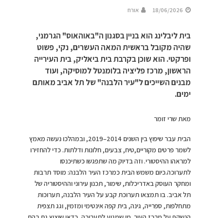
18/06/2026
אורח
בית ליבלינג הוא בניין בסגנון ה"באוהאוס" הגרמני,
שהיה מקובל בראשית המאה העשרים, נקי, פשוט
ופרקטי. הוא שוכן בקרבת בית ביאליק, בית העירייה
הראשון, מרכז פליציה בלומנטל למוסיקה, ועוד
מבנים השייכים ל"עיר הלבנה" של תל אביב מאותם
ימים.
מאת שרי זומר
הבית עבר שיפוץ בין השנים 2014–2019, ובמהלכו נעשה מאמץ
לשמר פרטים מקוריים,טיח, צבעים, חלונות ודלתות. כדי להחזירו
למראהו ההיסטורי. וזה בדיוק מה שתפגשו כשתיכנסו
לתערוכה.כיום משמש הבית כמרכז העיר הלבנה: מוסד תרבות
ומחקר העוסק באדריכלות, שימור, תכנון עירוני וההיסטוריה של
תל אביב. בו תמצאו תערוכת קבע על העיר הלבנה, תערוכות
מתחלפות, ספרייה, גינה, בית קפה אינטימי ומזמין, וגג תצפית
הנשקף על מרכז העיר. מי שמגיע לתערוכה, כדאי שיציץ גם בהם