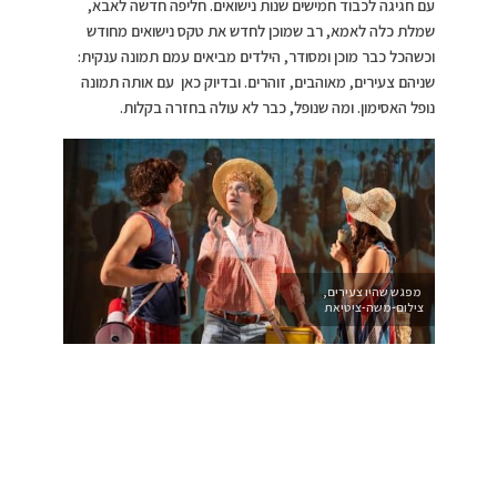
עם חגיגה לכבוד חמישים שנות נישואים. חליפה חדשה לאבא,
שמלת כלה לאמא, רב שמוכן לחדש את טקס נישואים מחודש
וכשהכל כבר מוכן ומסודר, הילדים מביאים עמם תמונה ענקית:
שניהם צעירים, מאוהבים, זוהרים. ובדיוק כאן עם אותה תמונה
נופל האסימון. ומה שנופל, כבר לא עולה בחזרה בקלות.
מפגש שהיו צעירים,
צילום-משה-ציטיאת
>>>מחומות הכלא…
“לא הייתם צריכים” היא הצגה שמשחקת בזמן בחוכמה: הבמה
מדלגת בין עבר להווה, בין הזוג הצעיר והשובב שהיה, לבין הזוג
הבוגר שעומד בפני משבר שקט ועמוק. שני הממדים האלה חיים