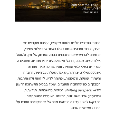
Heritage of the Future,
צילום: Jakob
Brossmann
בפתחי החדרים תלויים וילונות שקופים, ועליהם מוקרנים נופי
העיר, יצירתי ומרהיב.אנחנו כאילו באתר ארכאולוגי עתידי,
מוזמנים להרגיש שאנו מתבוננים בהווה ממרחק של זמן, ולשאול
אילו חפצים, מבנים, הרגלי חיים וסמלים ייראו מוזרים, חשובים או
מטרידים בעיני אנשי העתיד. זוהי תערוכה מאוד אחרת:
אינטלקטואלית, יצירתית, שואלת שאלות על העיר, החברה
והעתיד עמוקה, פילוסופית, ופתוחה לדיון, ליוזמות ולהשתתפות
המבקרים.כפי שהסבירו האוצרים, עומד בבסיס התערוכה הרעיון
של
shifting perspective
גמישות מחשבתית, תודעתית
וביצועית; שינוי גישה וזווית הראייה. האומנים המשתתפים
התבקשו להציג עבודה הנושאת מסר של פרספקטיבה אחרת על
המוצג משמעות שונה.