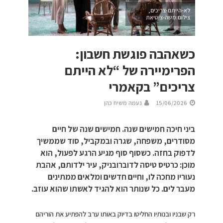
לא-הייתם-צריכים,
צילום:משה-ציטיאת
כשאהבה פוגשת חשבון:
הפרימיירה של “לא הייתם
צריכים” בקאמרי
15/06/2026
נעמה משיח כהן
ביני חיכה חמישים שנה. חמישים שנה של חיים
מסודרים, משפחה, שגרה ובמקביל, סוד שממשיך
לדפוק בחזה. כשסוף סוף מגיע הרגע לפעול, הוא
מוכן: כרטיס טיסה לדוברובניק, עיר ילדותם, אהבת
נעוריו מחכה לו, וחיים חדשים ומלאים ממתינים
מעבר לים. כל שנותר הוא להגיד לאשתו שהוא עוזב.
רק שבניו ובנותיו החליטו בדיוק באותו ערב להפתיע את הוריהם