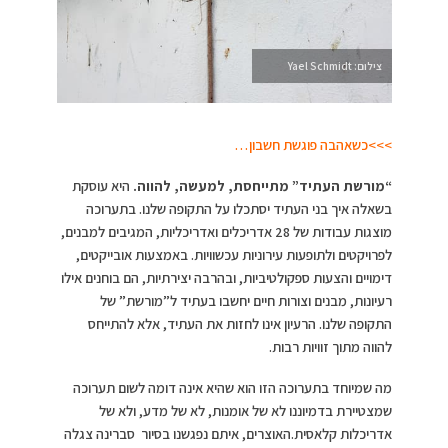
צילום: Yael Schmidt
>>>כשאהבה פוגשת חשבון…
“מורשת העתיד” מתייחסת, למעשה, להווה.
היא עוסקת
בשאלה איך בני העתיד יסתכלו על התקופה שלנו. בתערוכה
מוצגות עבודות של 28 אדריכלים ואדריכליות, המגיבים למבנים,
לפרויקטים ולתופעות עירוניות עכשוויות. באמצעות אובייקטים,
דימויים והצעות ספקולטיביות, ובהרבה יצירתיות, הם בוחנים אילו
רעיונות, מבנים וצורות חיים יחשבו בעתיד ל”מורשת” של
התקופה שלנו. הרעיון אינו לחזות את העתיד, אלא להתייחס
להווה מתוך זוויות רבות.
מה שמיוחד בתערוכה הזו הוא שהיא אינה דומה לשום תערוכה
שמצטיירת בדמיוננו לא של אומנות, לא של מדע, ולא של
אדריכלות קלאסית.האוצרים, איתם נפגשנו בסיור סברינה צגלה