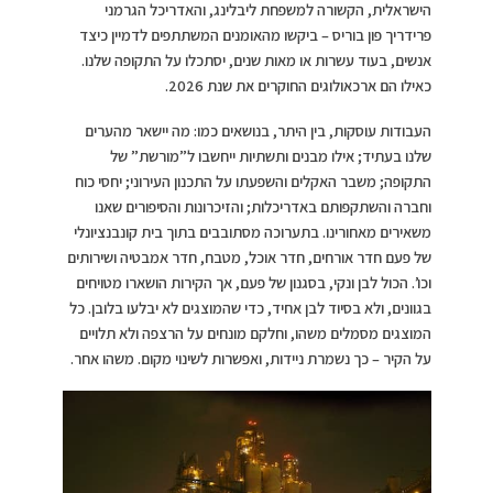
הישראלית, הקשורה למשפחת ליבלינג, והאדריכל הגרמני
פרידריך פון בוריס – ביקשו מהאומנים המשתתפים לדמיין כיצד
אנשים, בעוד עשרות או מאות שנים, יסתכלו על התקופה שלנו.
כאילו הם ארכאולוגים החוקרים את שנת 2026.
העבודות עוסקות, בין היתר, בנושאים כמו: מה יישאר מהערים
שלנו בעתיד; אילו מבנים ותשתיות ייחשבו ל”מורשת” של
התקופה; משבר האקלים והשפעתו על התכנון העירוני; יחסי כוח
וחברה והשתקפותם באדריכלות; והזיכרונות והסיפורים שאנו
משאירים מאחורינו. בתערוכה מסתובבים בתוך בית קונבנציונלי
של פעם חדר אורחים, חדר אוכל, מטבח, חדר אמבטיה ושירותים
וכו’. הכול לבן ונקי, בסגנון של פעם, אך הקירות הושארו מטויחים
בגוונים, ולא בסיוד לבן אחיד, כדי שהמוצגים לא יבלעו בלובן. כל
המוצגים מסמלים משהו, וחלקם מונחים על הרצפה ולא תלויים
על הקיר – כך נשמרת ניידות, ואפשרות לשינוי מקום. משהו אחר.