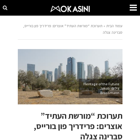
עמוד הבית
»
תערוכת “מורשת העתיד” אוצרים: פרידריך פון בורייס,
סברינה צגלה
Heritage of the Future
צילום: Jakob
Brossmann
תערוכת “מורשת העתיד”
אוצרים: פרידריך פון בורייס,
סברינה צגלה