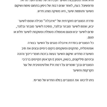
פרופשיונל. כעת, לאחר שנים רבות של ניסיון בתחום טיפוח ושיקום
השיער ותוספות שיער, היא משיקה מותג חדש.
סדרת המוצרים היוקרתית של “איזבלה” מכילה שמפו לשיער
יבש, שמפו לשיער מובהר ובלונד, מסיכה לשיער מובהר ובלונד,
סרום לשיער יבש ופגום ואמפולה מטפלת ומשקמת לשיער חלש או
פגום.
כל המוצרים בסדרת איזבלה מגנים על השיער בצורה
אופטימלית, מתקנים ומשקמים נזקים כימיים ובונים את סיב
השיערה מחדש. שיקום השיער נעשה בזכות חומרי ריכוך והזנה
וביניהם סיליקונים, בטאין, ויטמין E וקראטין הקיימים ברכיבי
המוצרים ובכך שומרים על רמת PH אולטימטיבית של עור
הקרקפת והשיער
ניתן לרכוש את המוצרים בסלון החדש של מוריסי.
תגיות
מעצב שיער
מוצרי שיער איזבלה
הוספת תגובה