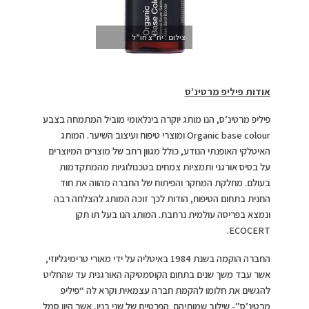
צילום : יח”צ חו”ל
אודות פיליפ מרטינ’ס
פיליפ מרטינ’ס, הנו מותג יוקרה בינלאומי מוביל המתמחה בצבע
Organic base colour ומוצרי טיפוח ועיצוב השיער. המותג
האיטלקי האופנתי הנודע, כולל מגוון רחב של מוצרים המיוצרים
על בסיס אורגני ותמציות צמחים בטכנולוגיות מהמתקדמות
בעולם. מחלקת המחקר והפיתוח של החברה מהווה את חוד
החנית בתחום הטיפוח, הודות לכך זוכה המותג להצלחה רבה
ונמצא בפריסה עולמית נרחבת. המותג הנו בעל תו תקן
ECOCERT.
החברה הוקמה בשנת 1984 באיטליה על ידי מאורי טרימיגליוזי,
אשר עבד משך שנים בתחום הקוסמטיקה האורגנית עד שהחליט
להגשים את חלומו להקמת חברה עצמאית וקרא לה “פיליפ
מרטינ’ס”- שילוב שמותיהם הפרטיים של שני בניו, אשר היוו סמל