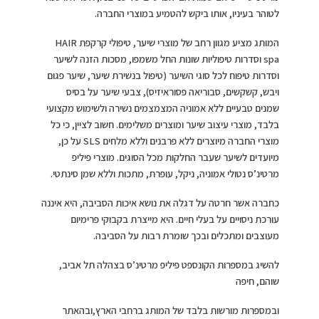
לטוהר בעיניו, אותו ביקש להטמיע במוצרי החברה.
המותג מציע מגוון רחב של מוצרי שיער, טיפולי קרקפת HAIR
spa וסדרות טיפוליות שונות החל משמפו, מסכות הזנה לשיער
וסדרות טיפוח לכל סוגי השיער (טיפול בנשירת שיער, שיער פגום
ויבש, קשקשים, סבוריאה פסוראיזיס), צבעי שיער על בסיס
שמנים טבעיים ללא אמוניה המצמצמים נשירה ולשימוש מקצועי
בלבד, מוצרי עיצוב שיער ומוצרים משלימים. חשוב לציין, כי כל
מוצרי החברה מיוצרים ללא פרבנים וללא מלחים SLS על כן,
מיועדים לשיער שעבר החלקות מכל הסוגים. מוצרי פיליפ
מרטינ’ס נטולי אמוניה, ניקל, עופרת, מתכות וללא שמן סינתטי.
כחברה אשר חרטה על דגלה את נושא איכות הסביבה, היא איננה
עורכת ניסויים על בעלי חיים. היא מייצרת בקבוקי פרימיום
מעוצבים ומתכלים ובכך שומרת רבות על הסביבה.
להשיג במספרות הקונספט פיליפ מרטינ’ס בצהלה תל אביב,
שוהם, חיפה
ובמספרות מורשות בלבד של המותג ברחבי הארץ,ובהאתר