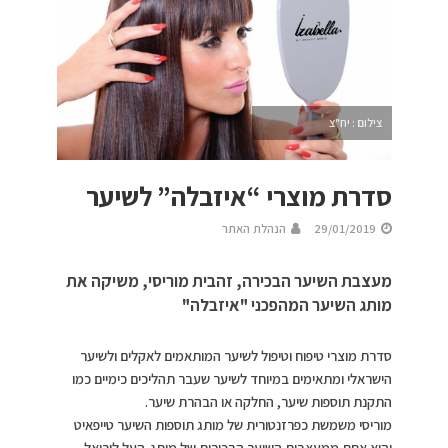
צילום : יח"צ
סדרת מוצרי “איזבלה” לשיער
29/01/2019
הנהלת האתר
מעצבת השיער הבכירה, זהבית מוריסי, משיקה את
מותג השיער המהפכני "איזבלה"
סדרת מוצרי טיפוח וטיפול לשיער המותאמים לאקלים ולשיער
הישראלי ומתאימים במיוחד לשיער שעבר תהליכים כימיים כמו
התקנת תוספות שיער, החלקה או הבהרת שיער.
מוריסי משמשת כפרזנטורית של מותג תוספות השיער טייפאיט
והיא אחת ממעצבות השיער הבכירות של מותג-העל לוריאל