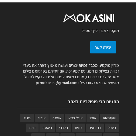
מוקסיני מגזין לייף סטייל
יצירת קשר
מגזין מוקסיני מכבד זכויות יוצרים ועושה מאמץ לאתר את בעלי
זכויות בצילומים המגיעים למערכת. אם זיהיתם בפרסומנו צילום
אשר יש לכם זכויות בו, אתם רשאים לפנות אלינו ולבקש לחדול
מהשימוש באמצעות מייל :
prmokasini@gmail.com
התגיות הכי פופולריות באתר
lifestyle
אוכל
אוכל בריא
אופנה
איפור
ביגוד
בישול
בני נוער
בתים
גולברי
דיאטה
חיות