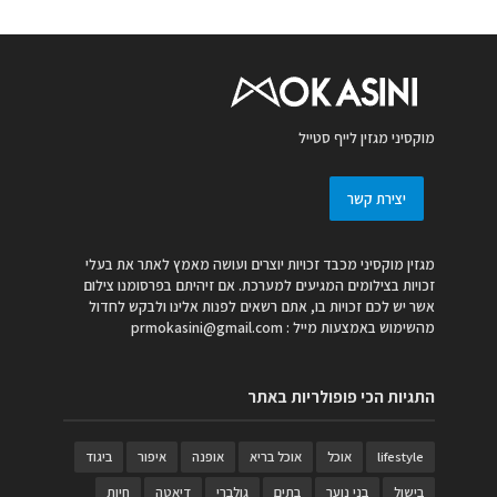
מוקסיני מגזין לייף סטייל
יצירת קשר
מגזין מוקסיני מכבד זכויות יוצרים ועושה מאמץ לאתר את בעלי
זכויות בצילומים המגיעים למערכת. אם זיהיתם בפרסומנו צילום
אשר יש לכם זכויות בו, אתם רשאים לפנות אלינו ולבקש לחדול
מהשימוש באמצעות מייל :
prmokasini@gmail.com
התגיות הכי פופולריות באתר
lifestyle
אוכל
אוכל בריא
אופנה
איפור
ביגוד
בישול
בני נוער
בתים
גולברי
דיאטה
חיות