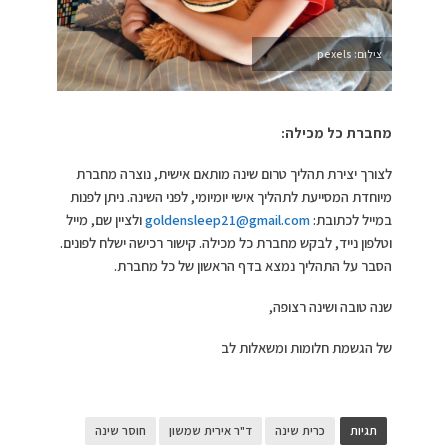
צילום: pexels
מחברת כל מכילה:
לצורך יצירת תהליך טרום שינה מותאם אישית, נוצרה מחברת
מיוחדת המסייעת לתהליך אישי יומיומי, לפני השינה. ניתן לפנות
במייל לכתובת:
goldensleep21@gmail.com
ולציין שם, מייל
וטלפון נייד, לבקש מחברת כל מכילה. קישור רכישה ישלח לפונים.
הסבר על התהליך נמצא בדף הראשון של כל מחברת.
שנה טובה ושינה רצופה,
של הגשמת חלומות ומשאלות לב
תגיות
כרית שינה
ד"ר אירית שמשון
חוסר שינה