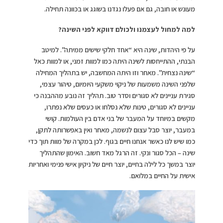
מעונש או חובה, גם אם פעלו נגדנו בשוגג או בכוונה תחילה.
למה למחול לעצמנו ולכולם דווקא לפני השינה?
על פי היהדות, שינה היא “אחד חלקי שישים ממיתה”. למיטב
הבנתי, ההתייחסות לשינה היתה כמו למוות זמני, או למוות כאל
“שינה נצחית”. מאחר וזו היתה המחשבה, יש בתהליך המחילה
שלפני השינה משמעות של ניקוי משקעי היומיום, טיהור עצמי,
סגירת עניינים לא סגורים וסדר טוב. תהליך זה נובע מההבנה כי
עניינים לא סגורים, טינות שלא נסלחו או כעסים שלא נפתרו,
מקשים במיוחד על המעבר של בני אדם בין העולמות. קושי
במעבר, יוצר סבל עצום לנשמה, מאחר ואין באפשרותה לתקן,
כמו שיש לנו כאשר אנחנו חיים בגוף. לכן במקרה של מוות תוך כדי
שינה – הכל סגור ונקי. זה הרגל מאד חשוב. האימון שהתהליך
יוצר במשך כל לילה בחיים, יוצר חיים של ניקיון אישי פנימי ואחריות
אישית על החיים במלואם.