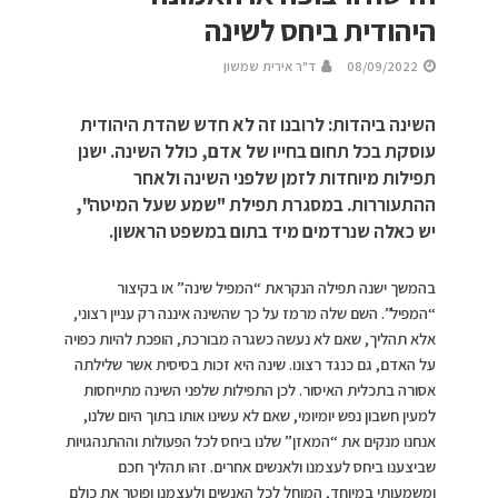
היהודית ביחס לשינה
08/09/2022
ד"ר אירית שמשון
השינה ביהדות: לרובנו זה לא חדש שהדת היהודית
עוסקת בכל תחום בחייו של אדם, כולל השינה. ישנן
תפילות מיוחדות לזמן שלפני השינה ולאחר
ההתעוררות. במסגרת תפילת "שמע שעל המיטה",
יש כאלה שנרדמים מיד בתום במשפט הראשון.
בהמשך ישנה תפילה הנקראת “המפיל שינה” או בקיצור
“המפיל”. השם שלה מרמז על כך שהשינה איננה רק עניין רצוני,
אלא תהליך, שאם לא נעשה כשגרה מבורכת, הופכת להיות כפויה
על האדם, גם כנגד רצונו. שינה היא זכות בסיסית אשר שלילתה
אסורה בתכלית האיסור. לכן התפילות שלפני השינה מתייחסות
למעין חשבון נפש יומיומי, שאם לא עשינו אותו בתוך היום שלנו,
אנחנו מנקים את “המאזן” שלנו ביחס לכל הפעולות וההתנהגויות
שביצענו ביחס לעצמנו ולאנשים אחרים. זהו תהליך חכם
ומשמעותי במיוחד, המוחל לכל האנשים ולעצמנו ופוטר את כולם