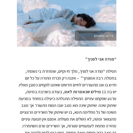
צילום: pexels
“מודה אני לפניך”
תפילת “מודה אני לפניך, מלך חי וקיים, שהחזרת בי נשמתי,
בחמלה. רבה אמונתך” – איננה רק הכרת התודה על כל יום
חדש בו אנו מתעוררים לחיים חדשים שאיננו לוקחים כמובן מאליו.
יש בה 12
מילים שנאמרות לאט,
בעודנו בשכיבה במיטה,
מרגע שפקחנו עיניים. התפילה התגלתה כיעילה במיוחד במניעת
שיתוק שינה. שיתוק שינה הוא מצב שבו המוח התעורר אך מצב
השינה של גל החלימה תטא, בו יש שיתוק של השרירים הרצוניים
מהצוואר ומטה, לא השלים את פעולתו. אמנם אין תנועת עיניים
מהירה מתחת לעפעפיים סגורות, אך השרירים טרם השתחררו.
זה מצב נדיר יחסית ומאד מפחיד. קיים רצון לקום ולהניע את